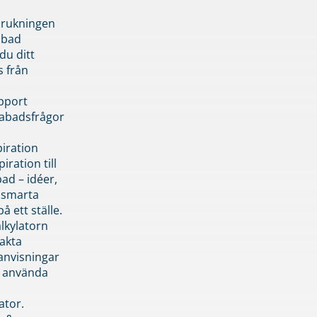
brukningen
abad
du ditt
s från
pport
pabadsfrågor
piration
iration till
ad – idéer,
h smarta
å ett ställe.
lkylatorn
akta
anvisningar
 använda
ator.