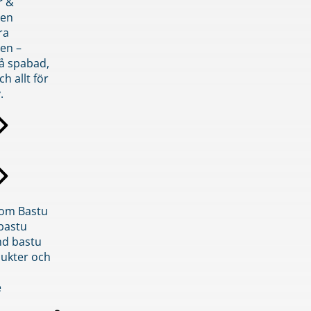
r &
den
ra
en –
på spabad,
ch allt för
.
inom Bastu
bastu
d bastu
ukter och
e