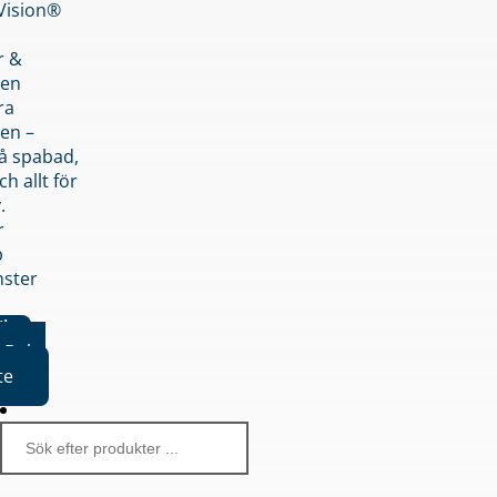
nVision®
r &
den
ra
en –
på spabad,
ch allt för
.
r
p
nster
iker
Boka
te