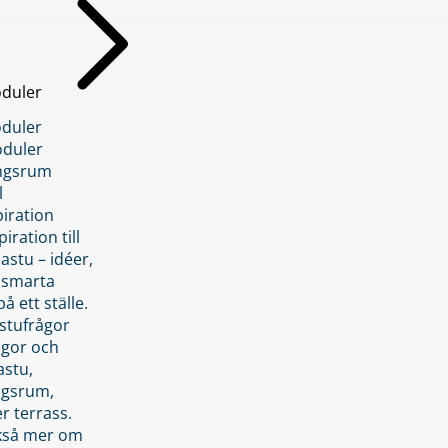
duler
duler
duler
ngsrum
l
piration
iration till
stu – idéer,
h smarta
å ett ställe.
stufrågor
ågor och
astu,
ngsrum,
er terrass.
ckså mer om