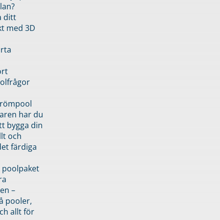
lan?
 ditt
kt med 3D
rta
rt
olfrågor
drömpool
garen har du
tt bygga din
llt och
et färdiga
 poolpaket
ra
en –
å pooler,
ch allt för