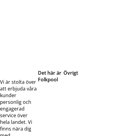
Det här är
Övrigt
Folkpool
Servicetjänster
Vi är stolta över
Om oss
Samarbeten
att erbjuda våra
Kontakta
Pressreleaser och
kunder
oss
bilder
personlig och
Jobba hos
Visselblåsarfunktion
engagerad
oss
service över
Broschyrer
hela landet. Vi
finns nära dig
med