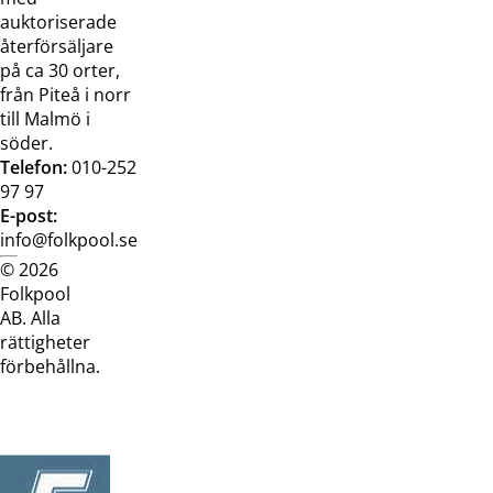
auktoriserade
återförsäljare
på ca 30 orter,
från Piteå i norr
till Malmö i
söder.
Telefon:
010-252
97 97
E-post:
info@folkpool.se
© 2026
Dataskyddspolicy
Cookiepolicy
Köpvillkor
Köpvill
Folkpool
webb
butik
AB. Alla
rättigheter
förbehållna.