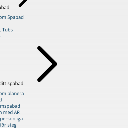
abad
inom Spabad
t Tubs
e
ditt spabad
inom planera
d
römspabad i
n med AR
 personliga
 för steg