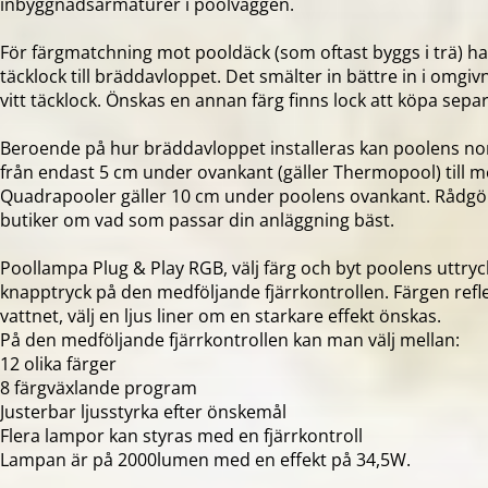
inbyggnadsarmaturer i poolväggen.
För färgmatchning mot pooldäck (som oftast byggs i trä) har 
täcklock till bräddavloppet. Det smälter in bättre in i omgivn
vitt täcklock. Önskas en annan färg finns lock att köpa separ
Beroende på hur bräddavloppet installeras kan poolens no
från endast 5 cm under ovankant (gäller Thermopool) till 
Quadrapooler gäller 10 cm under poolens ovankant. Rådgö
butiker om vad som passar din anläggning bäst.
Poollampa Plug & Play RGB, välj färg och byt poolens uttryc
knapptryck på den medföljande fjärrkontrollen. Färgen refle
vattnet, välj en ljus liner om en starkare effekt önskas.
På den medföljande fjärrkontrollen kan man välj mellan:
12 olika färger
8 färgväxlande program
Justerbar ljusstyrka efter önskemål
Flera lampor kan styras med en fjärrkontroll
Lampan är på 2000lumen med en effekt på 34,5W.