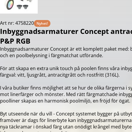
Art nr: 4758220
Nyhet!
Inbyggnadsarmaturer Concept antrac
P&P RGB
Inbyggnadsarmaturer Concept är ett komplett paket med: 
och en poolbelysning i färgmatchat utförande.
För att skapa en extra unik touch på poolen finns våra inbyg
färgval: vitt, ljusgrått, antracitgrått och rostfritt (316L).
I våra butiker finns möjlighet att se hur de olika färgerna 
mot linerfärger och mönster. Med rätt färgmatchade inby
poolliner skapas en harmonisk poolmiljö, en fröjd för ögat.
Byt utseende när du vill - Concept systemet bygger på utby
framöver är dags för linerbyte kan inbyggnadsarmaturern
nya täckramar i önskad färg utan onödigt krångel med byt