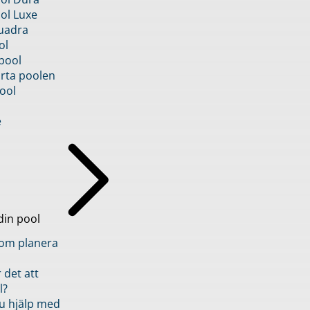
ol Luxe
uadra
ol
pool
rta poolen
ool
e
din pool
inom planera
 det att
l?
u hjälp med