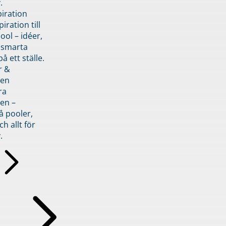
.
piration
iration till
ol – idéer,
h smarta
å ett ställe.
r &
den
ra
en –
å pooler,
ch allt för
.