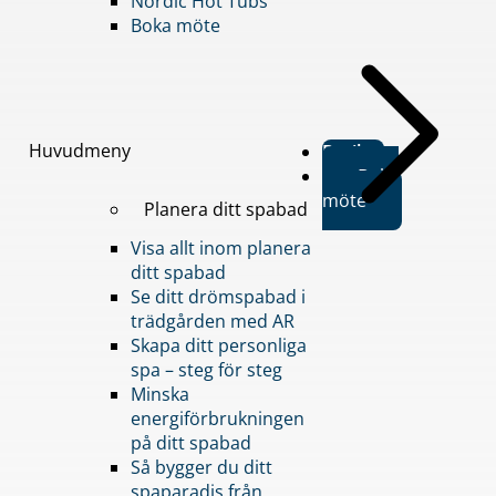
Nordic Hot Tubs
Boka möte
Huvudmeny
Butiker
Boka
möte
Planera ditt spabad
Visa allt inom planera
ditt spabad
Se ditt drömspabad i
trädgården med AR
Skapa ditt personliga
spa – steg för steg
Minska
energiförbrukningen
på ditt spabad
Så bygger du ditt
spaparadis från