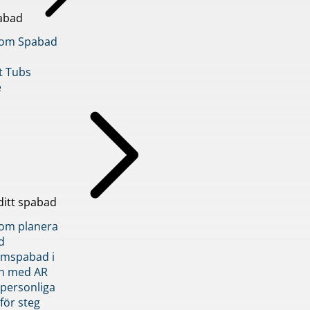
abad
inom Spabad
t Tubs
e
ditt spabad
inom planera
d
römspabad i
n med AR
 personliga
 för steg