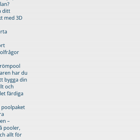
lan?
 ditt
kt med 3D
rta
rt
olfrågor
drömpool
garen har du
tt bygga din
llt och
et färdiga
 poolpaket
ra
en –
å pooler,
ch allt för