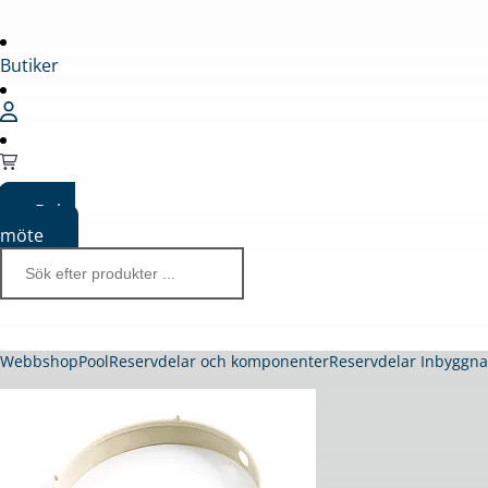
Butiker
Boka
möte
Webbshop
Pool
Reservdelar och komponenter
Reservdelar Inbyggn