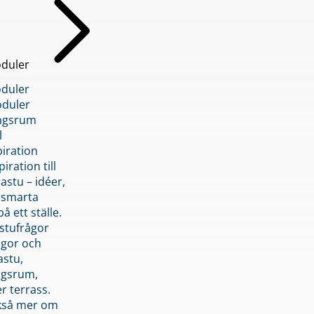
duler
duler
duler
ngsrum
l
piration
iration till
stu – idéer,
h smarta
å ett ställe.
stufrågor
ågor och
astu,
ngsrum,
er terrass.
ckså mer om