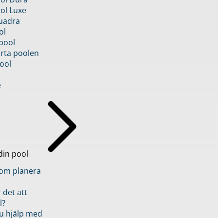
ol Luxe
uadra
ol
pool
rta poolen
ool
e
din pool
inom planera
 det att
l?
u hjälp med