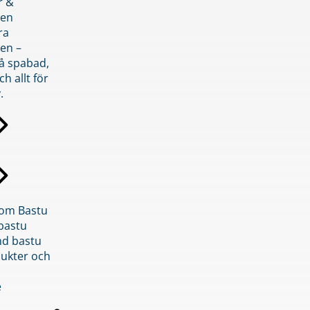
r &
den
ra
en –
på spabad,
ch allt för
.
inom Bastu
bastu
d bastu
ukter och
e