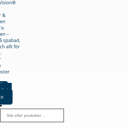
nVision®
r &
den
ra
en –
på spabad,
ch allt för
.
r
p
nster
iker
Boka
te