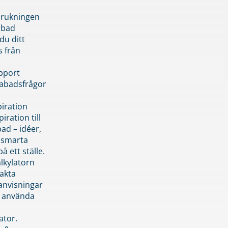
brukningen
abad
du ditt
s från
pport
pabadsfrågor
piration
iration till
ad – idéer,
h smarta
å ett ställe.
lkylatorn
akta
anvisningar
 använda
ator.