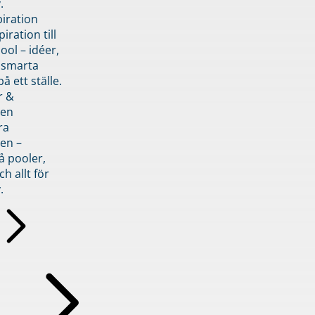
.
piration
iration till
ol – idéer,
h smarta
å ett ställe.
r &
den
ra
en –
å pooler,
ch allt för
.