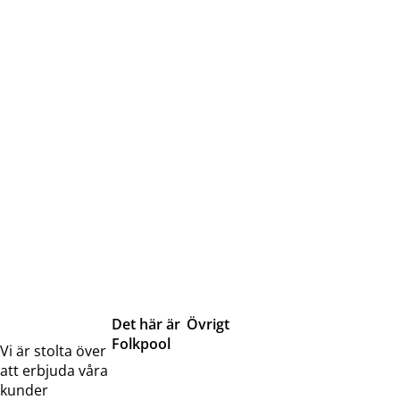
Det här är
Övrigt
Folkpool
Servicetjänster
Vi är stolta över
Om oss
Samarbeten
att erbjuda våra
Kontakta
Pressreleaser och
kunder