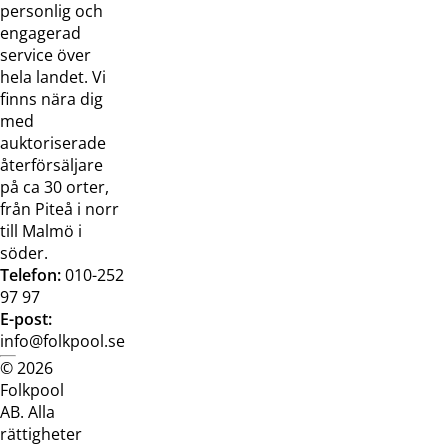
oss
bilder
personlig och
Jobba hos
Visselblåsarfunktion
engagerad
oss
service över
Broschyrer
hela landet. Vi
finns nära dig
med
auktoriserade
återförsäljare
på ca 30 orter,
från Piteå i norr
till Malmö i
söder.
Telefon:
010-252
97 97
E-post:
info@folkpool.se
© 2026
Dataskyddspolicy
Cookiepolicy
Köpvillkor
Köpvill
Folkpool
webb
butik
AB. Alla
rättigheter