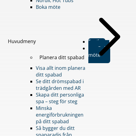
Nordic Hot Tubs
Boka möte
Huvudmeny
Butiker
Boka
möte
Planera ditt spabad
Visa allt inom planera
ditt spabad
Se ditt drömspabad i
trädgården med AR
Skapa ditt personliga
spa – steg för steg
Minska
energiförbrukningen
på ditt spabad
Så bygger du ditt
spaparadis från