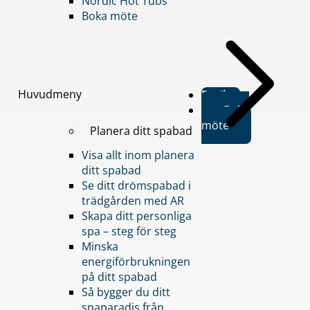
Nordic Hot Tubs
Boka möte
Huvudmeny
Butiker
Boka
möte
Planera ditt spabad
Visa allt inom planera
ditt spabad
Se ditt drömspabad i
trädgården med AR
Skapa ditt personliga
spa – steg för steg
Minska
energiförbrukningen
på ditt spabad
Så bygger du ditt
spaparadis från