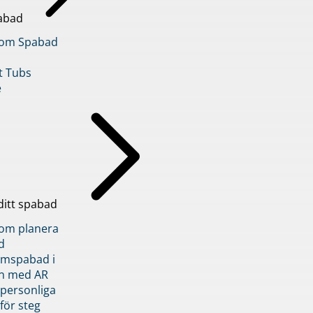
abad
inom Spabad
t Tubs
e
ditt spabad
inom planera
d
römspabad i
n med AR
 personliga
 för steg