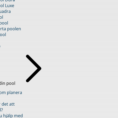
ol Luxe
uadra
ol
pool
rta poolen
ool
e
din pool
inom planera
 det att
l?
u hjälp med