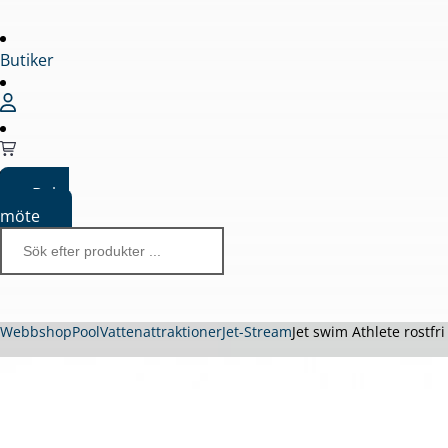
Butiker
Boka
möte
Webbshop
Pool
Vattenattraktioner
Jet-Stream
Jet swim Athlete rostfr