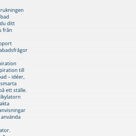
brukningen
abad
du ditt
s från
pport
pabadsfrågor
piration
iration till
ad – idéer,
h smarta
å ett ställe.
lkylatorn
akta
anvisningar
 använda
ator.