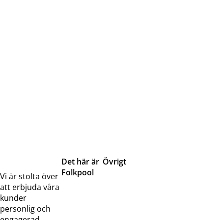
Det här är
Övrigt
Folkpool
Servicetjänster
Vi är stolta över
Om oss
Samarbeten
att erbjuda våra
Kontakta
Pressreleaser och
kunder
oss
bilder
personlig och
Jobba hos
Visselblåsarfunktion
engagerad