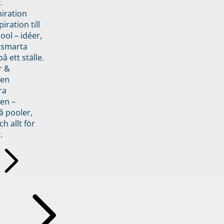
.
piration
iration till
ol – idéer,
h smarta
å ett ställe.
r &
den
ra
en –
å pooler,
ch allt för
.