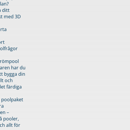
lan?
 ditt
kt med 3D
rta
rt
olfrågor
drömpool
garen har du
tt bygga din
llt och
et färdiga
 poolpaket
ra
en –
å pooler,
ch allt för