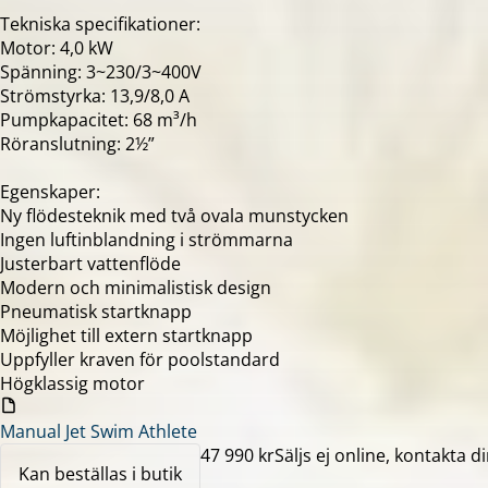
Tekniska specifikationer:
Motor: 4,0 kW
Spänning: 3~230/3~400V
Strömstyrka: 13,9/8,0 A
Pumpkapacitet: 68 m³/h
Röranslutning: 2½”
Egenskaper:
Ny flödesteknik med två ovala munstycken
Ingen luftinblandning i strömmarna
Justerbart vattenflöde
Modern och minimalistisk design
Pneumatisk startknapp
Möjlighet till extern startknapp
Uppfyller kraven för poolstandard
Högklassig motor
Manual Jet Swim Athlete
47 990 kr
Säljs ej online, kontakta di
Kan beställas i butik