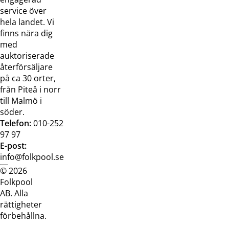
oss
service över
Broschyrer
hela landet. Vi
finns nära dig
med
auktoriserade
återförsäljare
på ca 30 orter,
från Piteå i norr
till Malmö i
söder.
Telefon:
010-252
97 97
E-post:
info@folkpool.se
© 2026
Dataskyddspolicy
Cookiepolicy
Köpvillkor
Köpvill
Folkpool
webb
butik
AB. Alla
rättigheter
förbehållna.