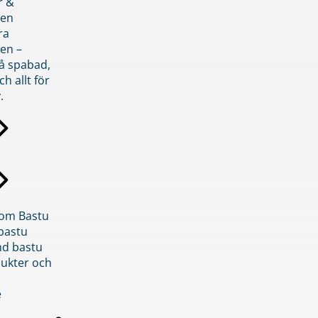
r &
den
ra
en –
på spabad,
ch allt för
.
inom Bastu
bastu
d bastu
ukter och
e