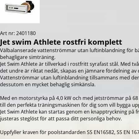
Art nr: 2401180
Jet swim Athlete rostfri komplett
Välbalanserade vattenströmmar utan luftinblandning för bä
behagligare simträning.
Jet Swim Athlete är tillverkad i rostfritt syrafast stål. Med 
det undre är riktat nedåt, skapas en jämnare fördelning a
Vattenströmmar utan luftinblandning tillsammans med den
dessutom en mycket behaglig simkänsla.
Med en motorstyrka på 4,0 kW och med jetströmmar på 68 m
till den perfekta träningsmaskinen för dig som vill bygga up
Jet Swim Athlete kan startas genom en knapptryckning på f
justeras steglöst för att passa ditt personliga behov.
Uppfyller kraven för poolstandarden SS EN16582, SS EN 16