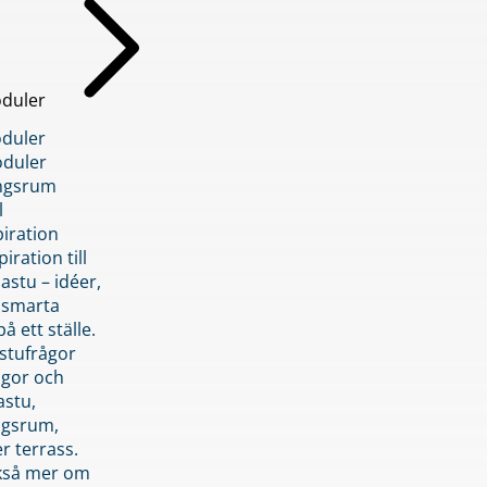
duler
duler
duler
ngsrum
l
piration
iration till
stu – idéer,
h smarta
å ett ställe.
stufrågor
ågor och
astu,
ngsrum,
er terrass.
ckså mer om