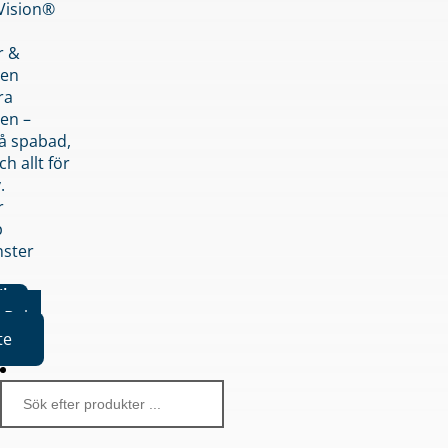
nVision®
r &
den
ra
en –
på spabad,
ch allt för
.
r
p
nster
iker
Boka
te