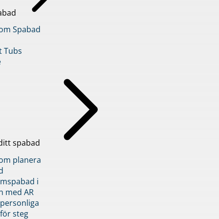
abad
inom Spabad
t Tubs
e
ditt spabad
inom planera
d
römspabad i
n med AR
 personliga
 för steg