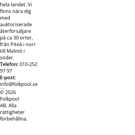
Broschyrer
hela landet. Vi
finns nära dig
med
auktoriserade
återförsäljare
på ca 30 orter,
från Piteå i norr
till Malmö i
söder.
Telefon:
010-252
97 97
E-post:
info@folkpool.se
© 2026
Dataskyddspolicy
Cookiepolicy
Köpvillkor
Köpvill
Folkpool
webb
butik
AB. Alla
rättigheter
förbehållna.