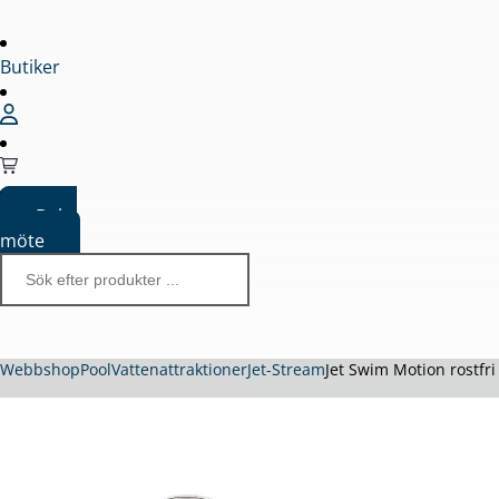
Butiker
Boka
möte
Webbshop
Pool
Vattenattraktioner
Jet-Stream
Jet Swim Motion rostfri