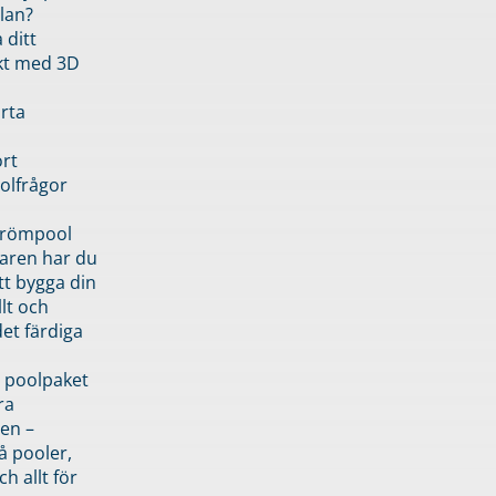
lan?
 ditt
kt med 3D
rta
rt
olfrågor
drömpool
garen har du
tt bygga din
llt och
et färdiga
 poolpaket
ra
en –
å pooler,
ch allt för