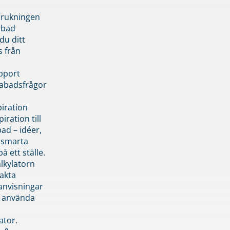
brukningen
abad
du ditt
s från
pport
pabadsfrågor
piration
iration till
ad – idéer,
h smarta
å ett ställe.
lkylatorn
akta
anvisningar
 använda
ator.