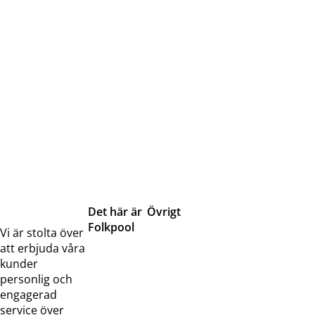
Det här är
Övrigt
Folkpool
Servicetjänster
Vi är stolta över
Om oss
Samarbeten
att erbjuda våra
Kontakta
Pressreleaser och
kunder
oss
bilder
personlig och
Jobba hos
Visselblåsarfunktion
engagerad
oss
service över