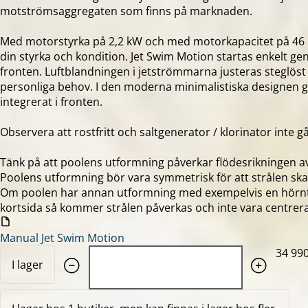
motströmsaggregaten som finns på marknaden.
Med motorstyrka på 2,2 kW och med motorkapacitet på 46 
din styrka och kondition. Jet Swim Motion startas enkelt 
fronten. Luftblandningen i jetströmmarna justeras steglöst f
personliga behov. I den moderna minimalistiska designen 
integrerat i fronten.
Observera att rostfritt och saltgenerator / klorinator inte g
Tänk på att poolens utformning påverkar flödesrikningen a
Poolens utformning bör vara symmetrisk för att strålen ska
Om poolen har annan utformning med exempelvis en hörn
kortsida så kommer strålen påverkas och inte vara centrer
Manual Jet Swim Motion
Quantity: 1
34 990
I lager