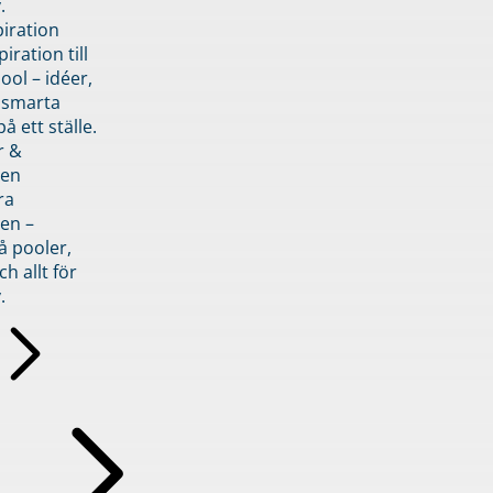
.
piration
iration till
ol – idéer,
h smarta
å ett ställe.
r &
den
ra
en –
å pooler,
ch allt för
.