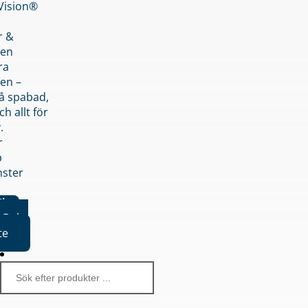
nVision®
r &
den
ra
en –
på spabad,
ch allt för
.
r
p
nster
iker
Boka
te