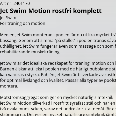
Art nr: 2401170
Jet Swim Motion rostfri komplett
Jet Swim
För träning och motion
Med en Jet Swim monterad i poolen får du ut lika mycket trä
bassäng. Genom att simma ”på stället” i poolen tränas såväl
uthållighet. Jet Swim fungerar även som massage och som 
rehabiliterande muskelträning.
Jet Swim är det idealiska redskapet för träning, motion och l
Barnen älskar att leka i poolen med de härligt bubblande
kan varieras i styrka. Pahlén Jet Swim är tillverkade av rostfr
för optimal livslängd och kvalitet. Passar alla typer av poo
montera.
Motströmsaggregat som ger en mycket naturlig simteknik
Jet Swim Motion tillverkad i rostfritt syrafast stål och har e
två ovala munstycken, varav det undre är riktat nedåt för e
strömmarna. Det ger en mycket naturligare simteknik jämfö