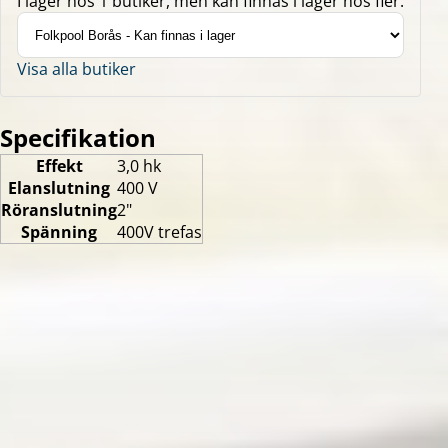
I lager hos 1 butiker, men kan finnas i lager hos fler.
Visa alla butiker
Specifikation
Effekt
3,0 hk
Elanslutning
400 V
Röranslutning
2"
Spänning
400V trefas