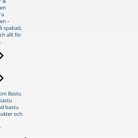
r &
den
ra
en –
på spabad,
ch allt för
.
inom Bastu
bastu
d bastu
ukter och
e