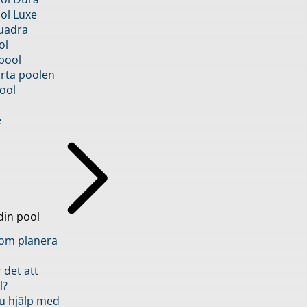
ol Luxe
uadra
ol
pool
rta poolen
ool
e
din pool
inom planera
 det att
l?
u hjälp med