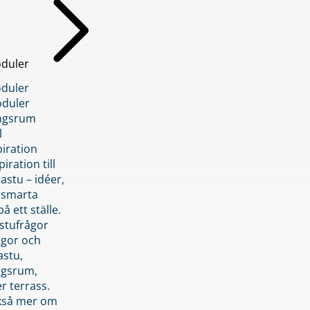
duler
duler
duler
ngsrum
l
piration
iration till
stu – idéer,
h smarta
å ett ställe.
stufrågor
ågor och
astu,
ngsrum,
er terrass.
ckså mer om