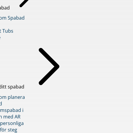
abad
inom Spabad
t Tubs
e
ditt spabad
inom planera
d
römspabad i
n med AR
 personliga
 för steg