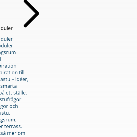
duler
duler
duler
ngsrum
l
piration
iration till
stu – idéer,
h smarta
å ett ställe.
stufrågor
ågor och
astu,
ngsrum,
er terrass.
ckså mer om