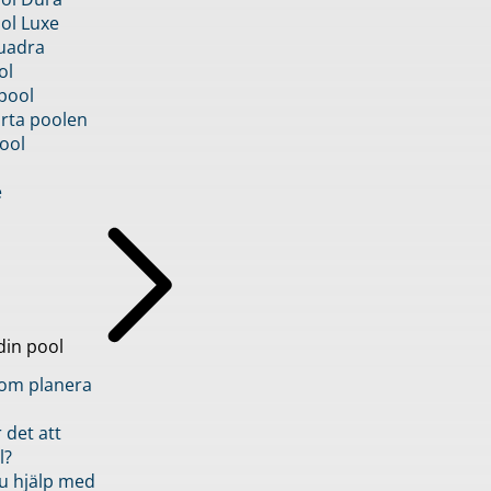
ol Luxe
uadra
ol
pool
rta poolen
ool
e
din pool
inom planera
 det att
l?
u hjälp med