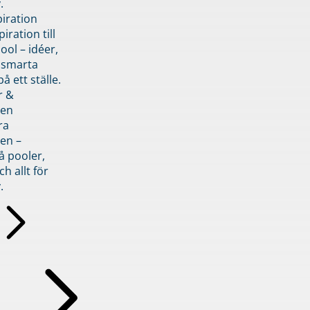
.
piration
iration till
ol – idéer,
h smarta
å ett ställe.
r &
den
ra
en –
å pooler,
ch allt för
.