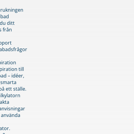
brukningen
abad
du ditt
s från
pport
pabadsfrågor
piration
iration till
ad – idéer,
h smarta
å ett ställe.
lkylatorn
akta
anvisningar
 använda
ator.