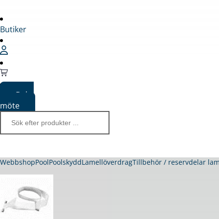
Butiker
Boka
möte
Webbshop
Pool
Poolskydd
Lamellöverdrag
Tillbehör / reservdelar la