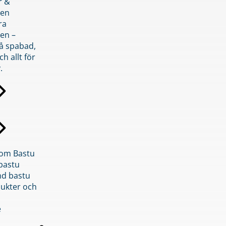
r &
den
ra
en –
på spabad,
ch allt för
.
inom Bastu
bastu
d bastu
ukter och
e