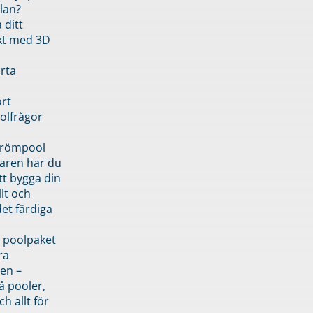
lan?
 ditt
kt med 3D
rta
rt
olfrågor
drömpool
garen har du
tt bygga din
llt och
et färdiga
 poolpaket
ra
en –
å pooler,
ch allt för