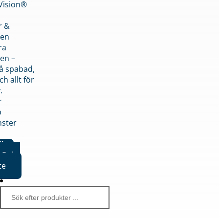
nVision®
r &
den
ra
en –
på spabad,
ch allt för
.
r
p
nster
iker
Boka
te