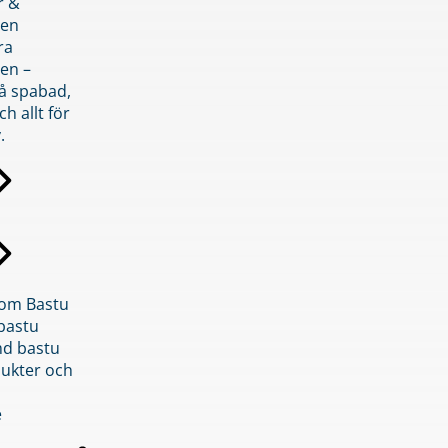
r &
den
ra
en –
på spabad,
ch allt för
.
inom Bastu
bastu
d bastu
ukter och
e