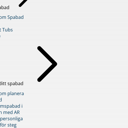
abad
inom Spabad
t Tubs
e
ditt spabad
inom planera
d
römspabad i
n med AR
 personliga
 för steg