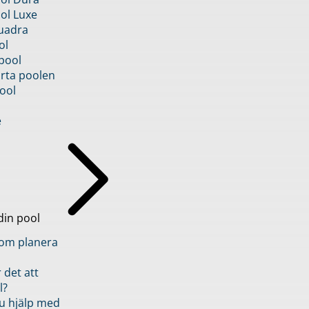
ol Luxe
uadra
ol
pool
rta poolen
ool
e
din pool
inom planera
 det att
l?
u hjälp med