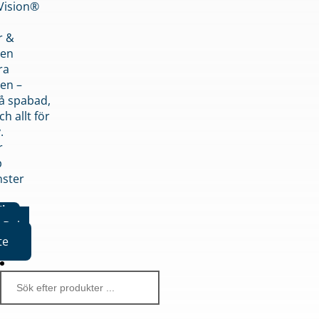
nVision®
r &
den
ra
en –
på spabad,
ch allt för
.
r
p
nster
iker
Boka
te