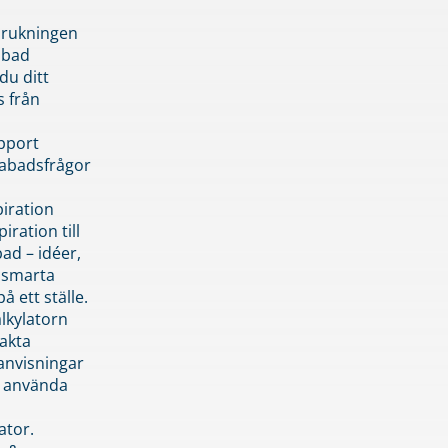
brukningen
abad
du ditt
s från
pport
pabadsfrågor
piration
iration till
ad – idéer,
h smarta
å ett ställe.
lkylatorn
akta
anvisningar
 använda
ator.