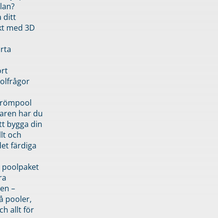
lan?
 ditt
kt med 3D
rta
rt
olfrågor
drömpool
garen har du
tt bygga din
llt och
et färdiga
 poolpaket
ra
en –
å pooler,
ch allt för