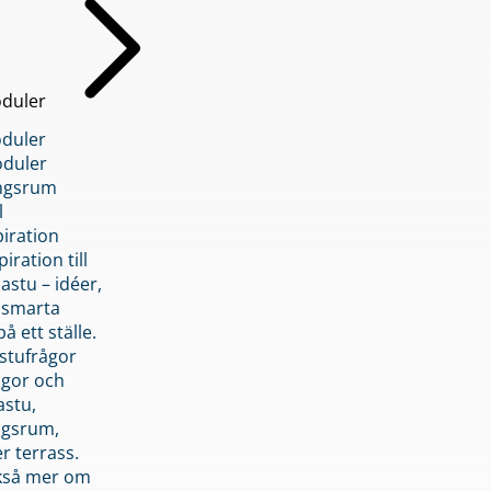
duler
duler
duler
ngsrum
l
piration
iration till
stu – idéer,
h smarta
å ett ställe.
stufrågor
ågor och
astu,
ngsrum,
er terrass.
ckså mer om