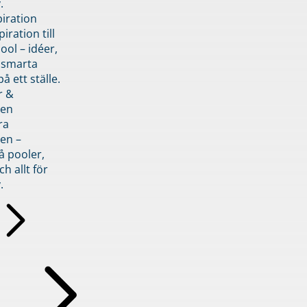
.
piration
iration till
ol – idéer,
h smarta
å ett ställe.
r &
den
ra
en –
å pooler,
ch allt för
.