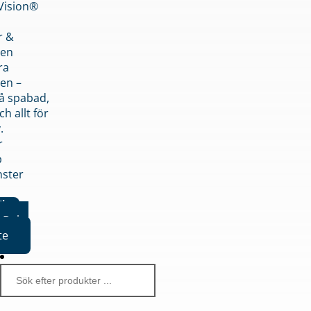
nVision®
r &
den
ra
en –
på spabad,
ch allt för
.
r
p
nster
iker
Boka
te