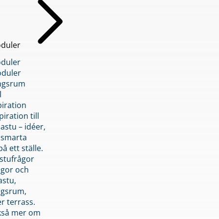
duler
duler
duler
ngsrum
l
piration
iration till
stu – idéer,
h smarta
å ett ställe.
stufrågor
ågor och
astu,
ngsrum,
er terrass.
ckså mer om