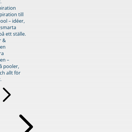
.
piration
iration till
ol – idéer,
h smarta
å ett ställe.
r &
den
ra
en –
å pooler,
ch allt för
.