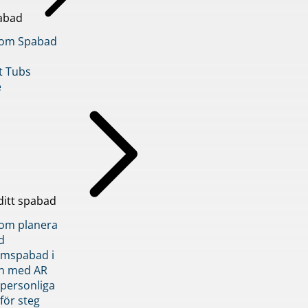
abad
inom Spabad
t Tubs
e
ditt spabad
inom planera
d
römspabad i
n med AR
 personliga
 för steg