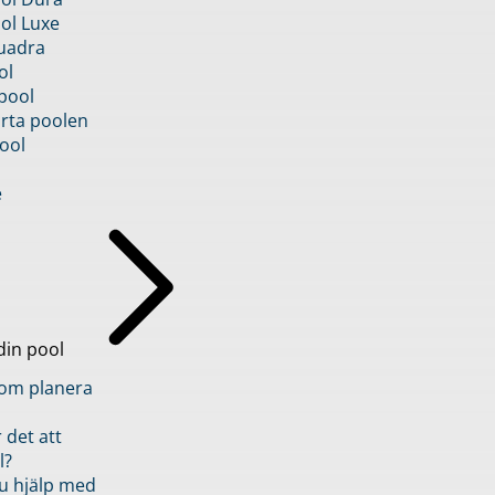
ol Luxe
uadra
ol
pool
rta poolen
ool
e
din pool
inom planera
 det att
l?
u hjälp med