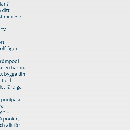
lan?
 ditt
kt med 3D
rta
rt
olfrågor
drömpool
garen har du
tt bygga din
llt och
et färdiga
 poolpaket
ra
en –
å pooler,
ch allt för