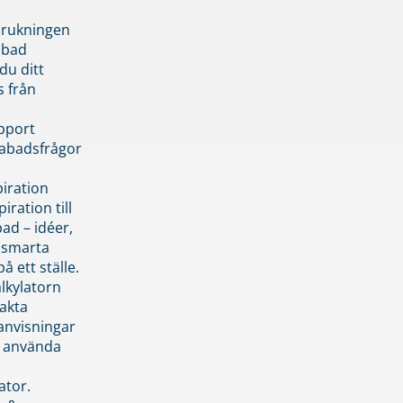
brukningen
abad
du ditt
s från
pport
pabadsfrågor
piration
iration till
ad – idéer,
h smarta
å ett ställe.
lkylatorn
akta
anvisningar
 använda
ator.