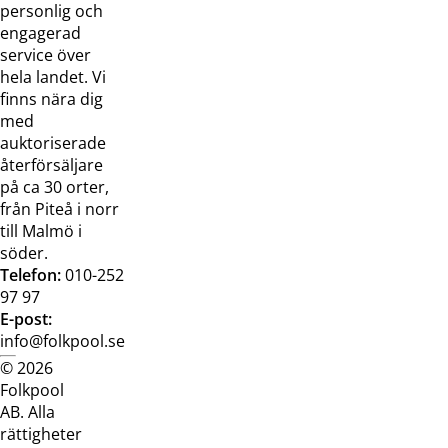
oss
bilder
personlig och
Jobba hos
Visselblåsarfunktion
engagerad
oss
service över
Broschyrer
hela landet. Vi
finns nära dig
med
auktoriserade
återförsäljare
på ca 30 orter,
från Piteå i norr
till Malmö i
söder.
Telefon:
010-252
97 97
E-post:
info@folkpool.se
© 2026
Dataskyddspolicy
Cookiepolicy
Köpvillkor
Köpvill
Folkpool
webb
butik
AB. Alla
rättigheter