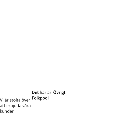
Det här är
Övrigt
Folkpool
Servicetjänster
Vi är stolta över
Om oss
Samarbeten
att erbjuda våra
Kontakta
Pressreleaser och
kunder