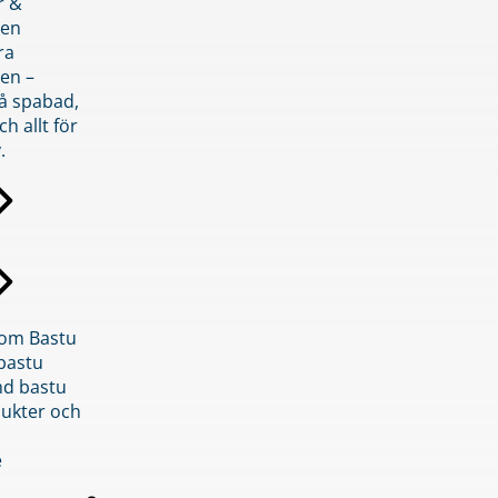
r &
den
ra
en –
på spabad,
ch allt för
.
inom Bastu
bastu
d bastu
ukter och
e