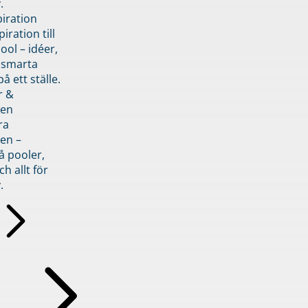
.
piration
iration till
ol – idéer,
h smarta
å ett ställe.
r &
den
ra
en –
å pooler,
ch allt för
.