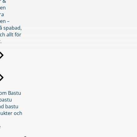
r &
den
ra
en –
på spabad,
ch allt för
.
inom Bastu
bastu
d bastu
ukter och
e