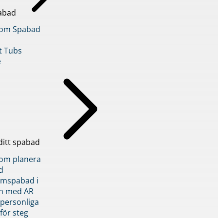
abad
inom Spabad
t Tubs
e
ditt spabad
inom planera
d
römspabad i
n med AR
 personliga
 för steg