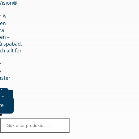
nVision®
r &
den
ra
en –
på spabad,
ch allt för
.
r
p
nster
iker
Boka
te