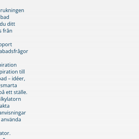
brukningen
abad
du ditt
s från
pport
pabadsfrågor
piration
iration till
ad – idéer,
h smarta
å ett ställe.
lkylatorn
akta
anvisningar
 använda
ator.