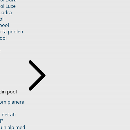
ol Luxe
uadra
ol
pool
rta poolen
ool
e
din pool
inom planera
 det att
l?
u hjälp med