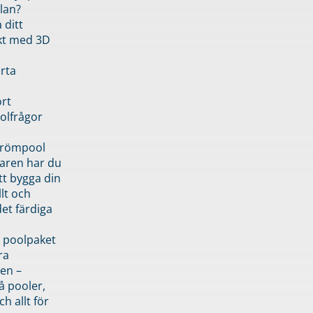
lan?
 ditt
kt med 3D
rta
rt
olfrågor
drömpool
garen har du
tt bygga din
llt och
et färdiga
 poolpaket
ra
en –
å pooler,
ch allt för