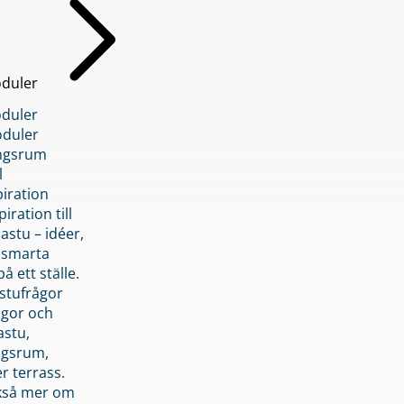
duler
duler
duler
ngsrum
l
piration
iration till
stu – idéer,
h smarta
å ett ställe.
stufrågor
ågor och
astu,
ngsrum,
er terrass.
ckså mer om