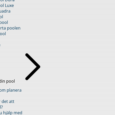
ol Luxe
uadra
ol
pool
rta poolen
ool
e
din pool
inom planera
 det att
l?
u hjälp med