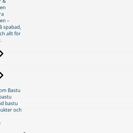
r &
den
ra
en –
på spabad,
ch allt för
.
inom Bastu
bastu
d bastu
ukter och
e