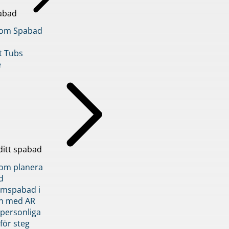
abad
inom Spabad
t Tubs
e
ditt spabad
inom planera
d
römspabad i
n med AR
 personliga
 för steg