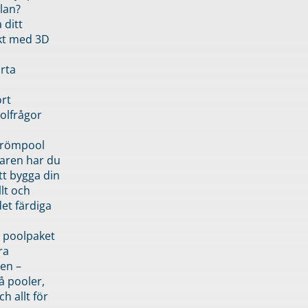
lan?
 ditt
kt med 3D
rta
rt
olfrågor
drömpool
garen har du
tt bygga din
llt och
et färdiga
 poolpaket
ra
en –
å pooler,
ch allt för