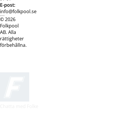
E-post:
info@folkpool.se
© 2026
Dataskyddspolicy
Cookiepolicy
Köpvillkor
Köpvill
Folkpool
webb
butik
AB. Alla
rättigheter
förbehållna.
Chatta med Folke