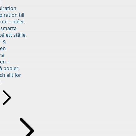
.
piration
iration till
ol – idéer,
h smarta
å ett ställe.
r &
den
ra
en –
å pooler,
ch allt för
.