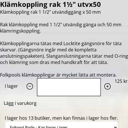
Klämkoppling rak 1½" utvx50
Klämkoppling rak 1 1/2" utvändiggäng x 50 mm
Rak klämkoppling med 1 1/2" utvändig gänga och 50 mm
klämringskoppling.
Klämkopplingarna tätas med Locktite gängsnöre för täta
skarvar. (Gängsnöre ingår med de kompletta
anslutningspaketen). Slanganslutningarna tätar med O-ring
och klämring som dras med handkraft för att täta.
Folkpools klämkopplingar är mycket lätta att montera.
Quantity: 1
125 kr
I lager
Lägg i varukorg
I lager hos 13 butiker, men kan finnas i lager hos fler.