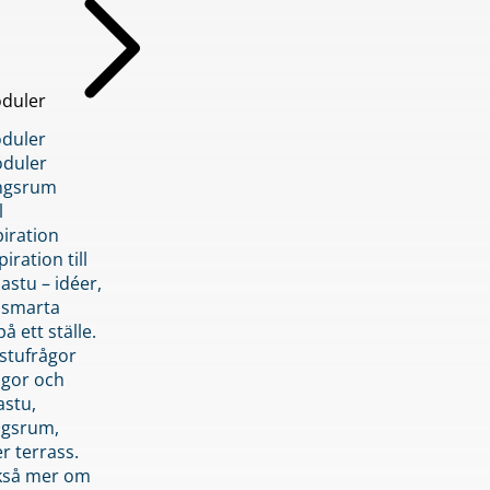
duler
duler
duler
ngsrum
l
piration
iration till
stu – idéer,
h smarta
å ett ställe.
stufrågor
ågor och
astu,
ngsrum,
er terrass.
ckså mer om