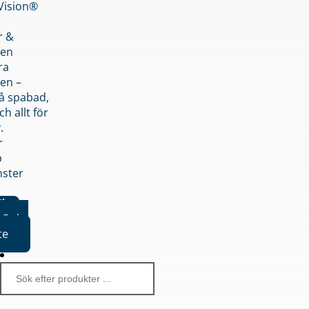
nVision®
r &
den
ra
en –
på spabad,
ch allt för
.
r
p
nster
iker
Boka
te