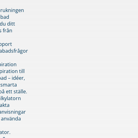
brukningen
abad
du ditt
s från
pport
pabadsfrågor
piration
iration till
ad – idéer,
h smarta
å ett ställe.
lkylatorn
akta
anvisningar
 använda
ator.