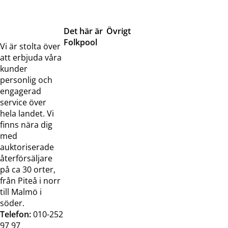
Det här är
Övrigt
Folkpool
Servicetjänster
Vi är stolta över
Om oss
Samarbeten
att erbjuda våra
Kontakta
Pressreleaser och
kunder
oss
bilder
personlig och
Jobba hos
Visselblåsarfunktion
engagerad
oss
service över
Broschyrer
hela landet. Vi
finns nära dig
med
auktoriserade
återförsäljare
på ca 30 orter,
från Piteå i norr
till Malmö i
söder.
Telefon:
010-252
97 97