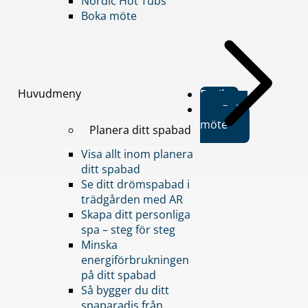
Nordic Hot Tubs
Boka möte
Huvudmeny
Butiker
Boka
möte
Planera ditt spabad
Visa allt inom planera
ditt spabad
Se ditt drömspabad i
trädgården med AR
Skapa ditt personliga
spa – steg för steg
Minska
energiförbrukningen
på ditt spabad
Så bygger du ditt
spaparadis från