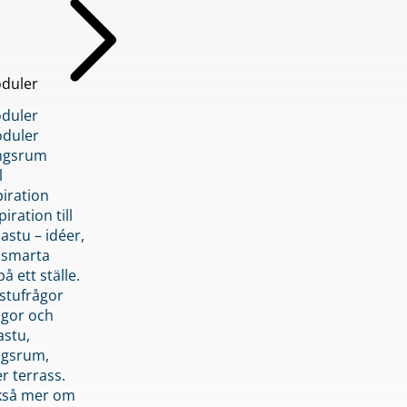
duler
duler
duler
ngsrum
l
piration
iration till
stu – idéer,
h smarta
å ett ställe.
stufrågor
ågor och
astu,
ngsrum,
er terrass.
ckså mer om