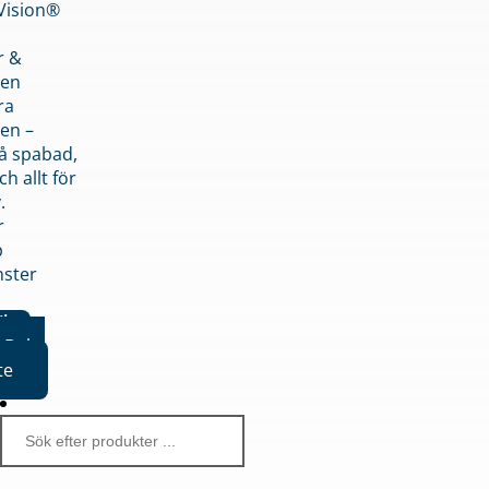
nVision®
r &
den
ra
en –
på spabad,
ch allt för
.
r
p
nster
iker
Boka
te