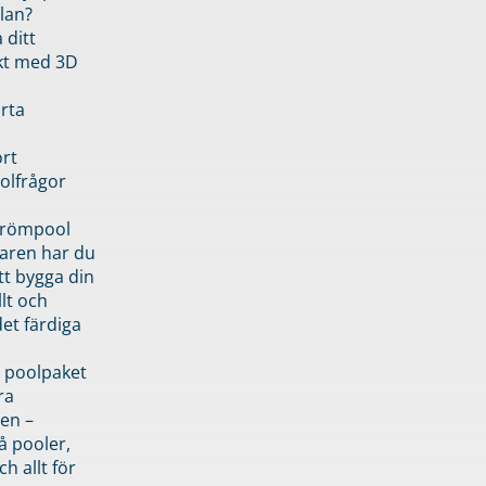
lan?
 ditt
kt med 3D
rta
rt
olfrågor
drömpool
garen har du
tt bygga din
llt och
et färdiga
 poolpaket
ra
en –
å pooler,
ch allt för