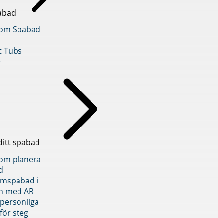
abad
inom Spabad
t Tubs
e
ditt spabad
inom planera
d
römspabad i
n med AR
 personliga
 för steg