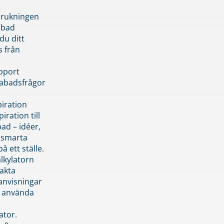
brukningen
abad
du ditt
s från
pport
pabadsfrågor
piration
iration till
ad – idéer,
h smarta
å ett ställe.
lkylatorn
akta
anvisningar
 använda
ator.