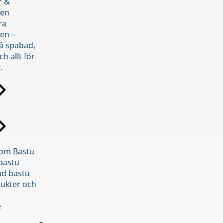
r &
den
ra
en –
på spabad,
ch allt för
.
inom Bastu
bastu
d bastu
ukter och
e