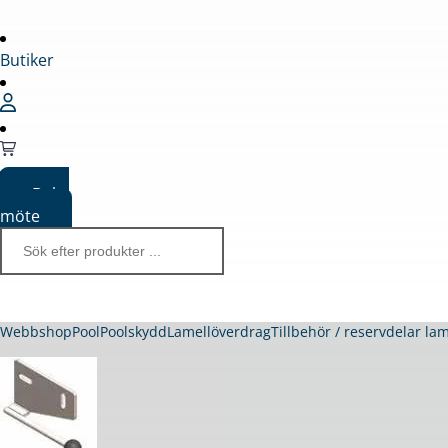
Butiker
Boka
möte
Webbshop
Pool
Poolskydd
Lamellöverdrag
Tillbehör / reservdelar la