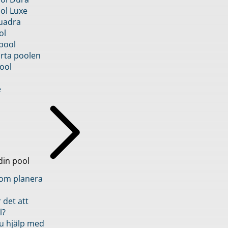
ol Luxe
uadra
ol
pool
rta poolen
ool
e
din pool
inom planera
 det att
l?
u hjälp med