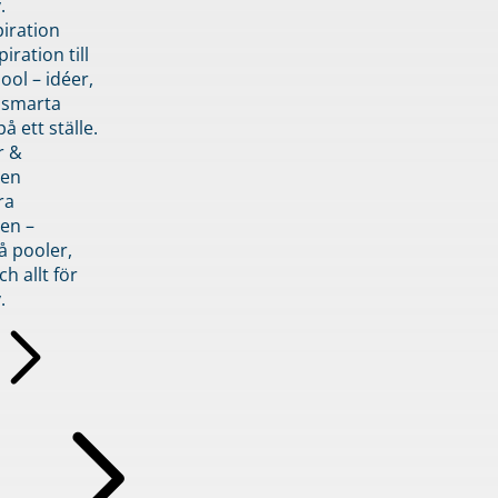
.
piration
iration till
ol – idéer,
h smarta
å ett ställe.
r &
den
ra
en –
å pooler,
ch allt för
.