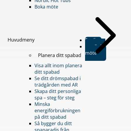
Nordic Hot Tubs
Boka möte
Huvudmeny
Butiker
Boka
möte
Planera ditt spabad
Visa allt inom planera
ditt spabad
Se ditt drömspabad i
trädgården med AR
Skapa ditt personliga
spa – steg för steg
Minska
energiförbrukningen
på ditt spabad
Så bygger du ditt
spaparadis från