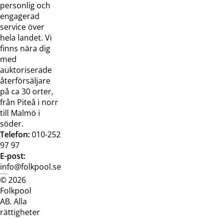
oss
bilder
personlig och
Jobba hos
Visselblåsarfunktion
engagerad
oss
service över
Broschyrer
hela landet. Vi
finns nära dig
med
auktoriserade
återförsäljare
på ca 30 orter,
från Piteå i norr
till Malmö i
söder.
Telefon:
010-252
97 97
E-post:
info@folkpool.se
© 2026
Dataskyddspolicy
Cookiepolicy
Köpvillkor
Köpvill
Folkpool
webb
butik
AB. Alla
rättigheter