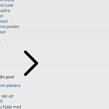
ol Luxe
uadra
ol
pool
rta poolen
ool
e
din pool
inom planera
 det att
l?
u hjälp med