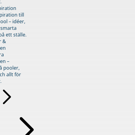
.
piration
iration till
ol – idéer,
h smarta
å ett ställe.
r &
den
ra
en –
å pooler,
ch allt för
.