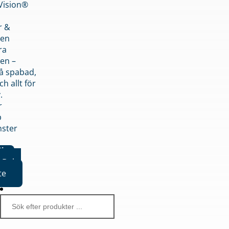
nVision®
r &
den
ra
en –
på spabad,
ch allt för
.
r
p
nster
iker
Boka
te