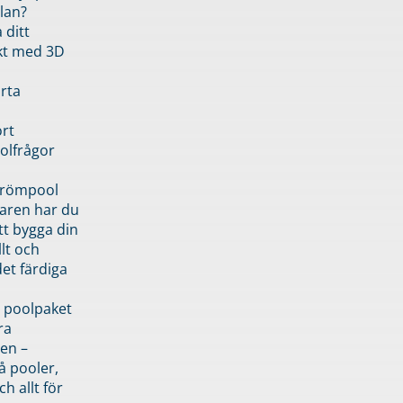
lan?
 ditt
kt med 3D
rta
rt
olfrågor
drömpool
garen har du
tt bygga din
llt och
et färdiga
 poolpaket
ra
en –
å pooler,
ch allt för