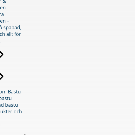
r &
den
ra
en –
på spabad,
ch allt för
.
inom Bastu
bastu
d bastu
ukter och
e