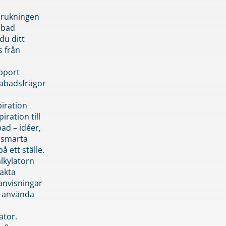
brukningen
abad
du ditt
s från
pport
pabadsfrågor
piration
iration till
ad – idéer,
h smarta
å ett ställe.
lkylatorn
akta
anvisningar
 använda
ator.