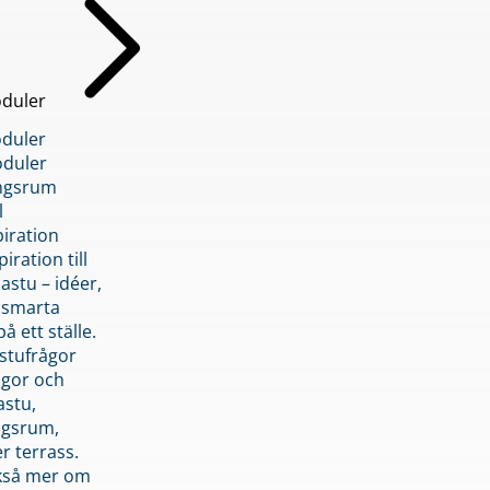
duler
duler
duler
ngsrum
l
piration
iration till
stu – idéer,
h smarta
å ett ställe.
stufrågor
ågor och
astu,
ngsrum,
er terrass.
ckså mer om