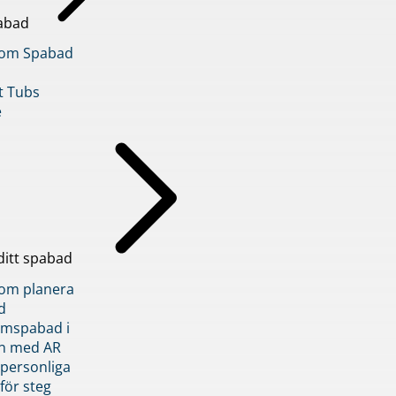
abad
inom Spabad
t Tubs
e
ditt spabad
inom planera
d
römspabad i
n med AR
 personliga
 för steg