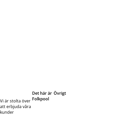
Det här är
Övrigt
Folkpool
Servicetjänster
Vi är stolta över
Om oss
Samarbeten
att erbjuda våra
Kontakta
Pressreleaser och
kunder