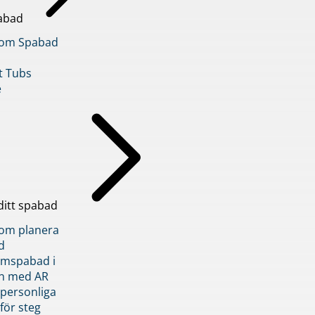
abad
inom Spabad
t Tubs
e
ditt spabad
inom planera
d
römspabad i
n med AR
 personliga
 för steg