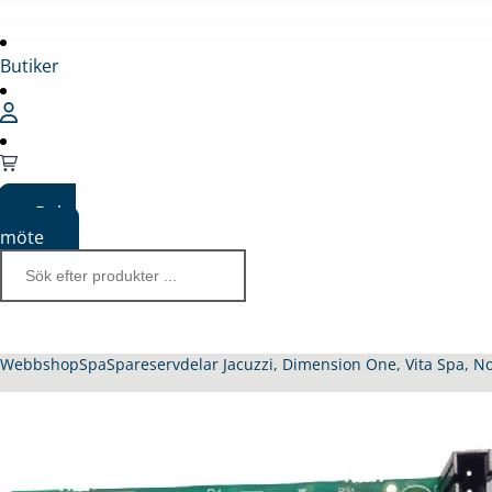
Butiker
Boka
möte
Webbshop
Spa
Spareservdelar Jacuzzi, Dimension One, Vita Spa, N