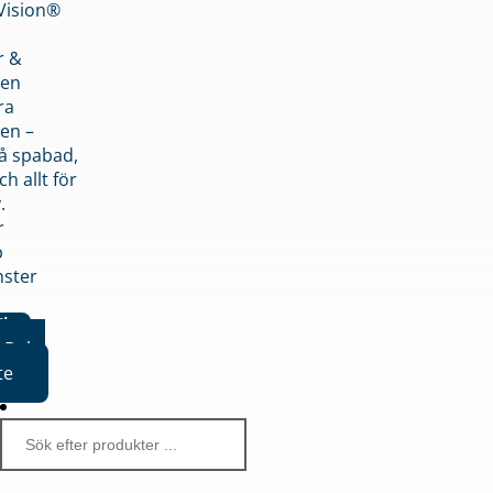
nVision®
r &
den
ra
en –
på spabad,
ch allt för
.
r
p
nster
iker
Boka
te