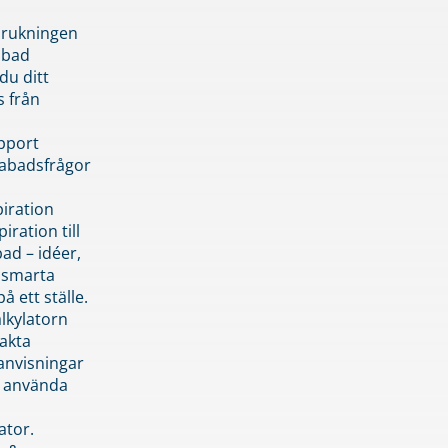
brukningen
abad
du ditt
s från
pport
pabadsfrågor
piration
iration till
ad – idéer,
h smarta
å ett ställe.
lkylatorn
akta
anvisningar
 använda
ator.