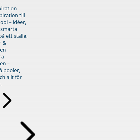
.
piration
iration till
ol – idéer,
h smarta
å ett ställe.
r &
den
ra
en –
å pooler,
ch allt för
.