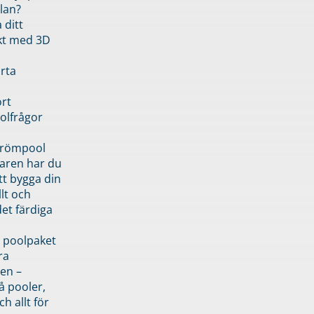
lan?
 ditt
kt med 3D
rta
rt
olfrågor
drömpool
garen har du
tt bygga din
llt och
et färdiga
 poolpaket
ra
en –
å pooler,
ch allt för