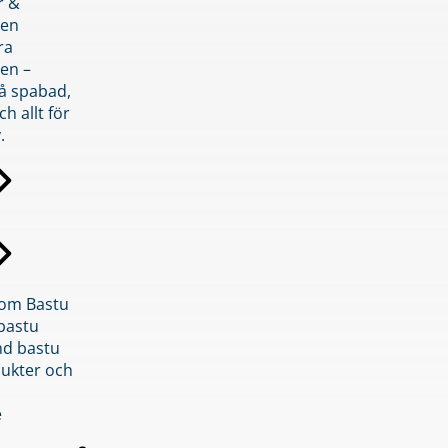
r &
den
ra
en –
på spabad,
ch allt för
.
inom Bastu
bastu
d bastu
ukter och
e