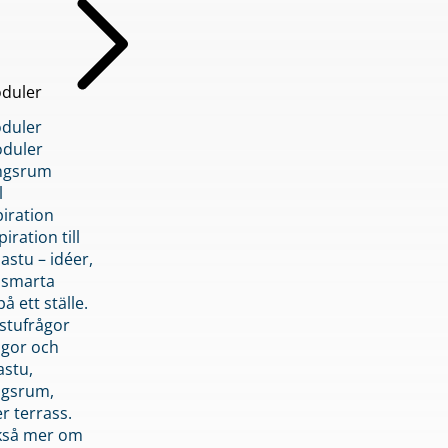
duler
duler
duler
ngsrum
l
piration
iration till
stu – idéer,
h smarta
å ett ställe.
stufrågor
ågor och
astu,
ngsrum,
er terrass.
ckså mer om