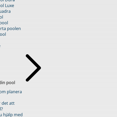
ol Luxe
uadra
ol
pool
rta poolen
ool
e
din pool
inom planera
 det att
l?
u hjälp med