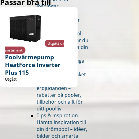
Passar bra till
lösningar
Poolsupport
Vanliga poolfrågor
Bygg din drömpool
I poolbyggaren har du
Utgått ur
chansen att bygga din
sortiment
pool visuellt och
Poolvärmepump
kunna se det färdiga
HeatForce Inverter
resultatet.
Plus 115
Kompletta poolpaket
Utgått
Kolla in våra
erbjudanden –
rabatter på pooler,
tillbehör och allt för
ditt poolliv.
Tips & Inspiration
Hämta inspiration till
din drömpool – idéer,
bilder och smarta