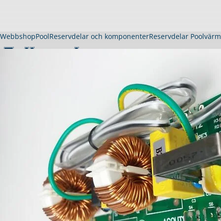
Webbshop
Pool
Reservdelar och komponenter
Reservdelar Poolvär
Pool
Köpa pool
Visa allt inom pool
Thermopool Dura
Thermopool Luxe
Träpool Quadra
Gardenpool
Långsmal pool