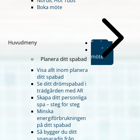
Nordic Hot Tubs
Boka möte
Huvudmeny
Butiker
Boka
möte
Planera ditt spabad
Visa allt inom planera
ditt spabad
Se ditt drömspabad i
trädgården med AR
Skapa ditt personliga
spa – steg för steg
Minska
energiförbrukningen
på ditt spabad
Så bygger du ditt
spaparadis från