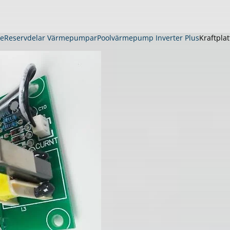
me
Reservdelar Värmepumpar
Poolvärmepump Inverter Plus
Kraftpla