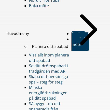
Nordic Hot Tubs
Boka möte
Huvudmeny
Butiker
Boka
möte
Planera ditt spabad
Visa allt inom planera
ditt spabad
Se ditt drömspabad i
trädgården med AR
Skapa ditt personliga
spa – steg för steg
Minska
energiförbrukningen
på ditt spabad
Så bygger du ditt
spaparadis från