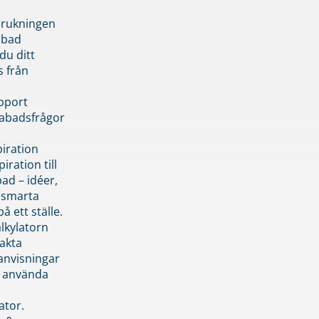
brukningen
abad
du ditt
s från
pport
pabadsfrågor
piration
iration till
ad – idéer,
h smarta
å ett ställe.
lkylatorn
akta
anvisningar
 använda
ator.