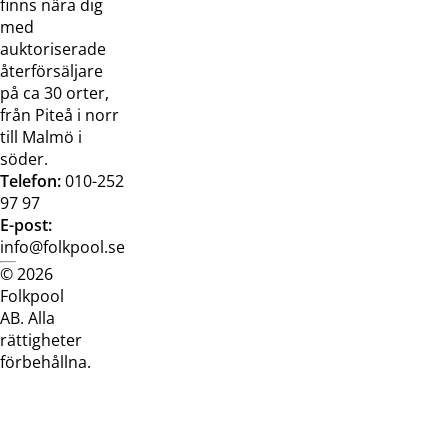
finns nära dig
med
auktoriserade
återförsäljare
på ca 30 orter,
från Piteå i norr
till Malmö i
söder.
Telefon:
010-252
97 97
E-post:
info@folkpool.se
© 2026
Dataskyddspolicy
Cookiepolicy
Köpvillkor
Köpvill
Folkpool
webb
butik
AB. Alla
rättigheter
förbehållna.