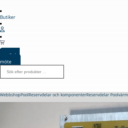
Butiker
Boka
möte
Webbshop
Pool
Reservdelar och komponenter
Reservdelar Poolvär