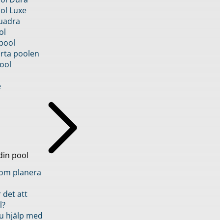
ol Luxe
uadra
ol
pool
rta poolen
ool
e
din pool
inom planera
 det att
l?
u hjälp med