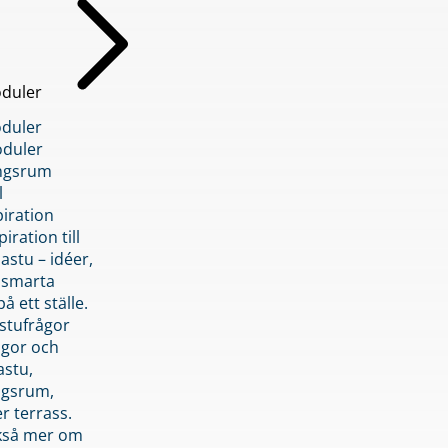
duler
duler
duler
ngsrum
l
piration
iration till
stu – idéer,
h smarta
å ett ställe.
stufrågor
ågor och
astu,
ngsrum,
er terrass.
ckså mer om