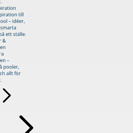
.
piration
iration till
ol – idéer,
h smarta
å ett ställe.
r &
den
ra
en –
å pooler,
ch allt för
.