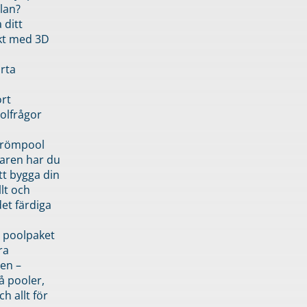
lan?
 ditt
kt med 3D
rta
rt
olfrågor
drömpool
garen har du
tt bygga din
llt och
et färdiga
 poolpaket
ra
en –
å pooler,
ch allt för