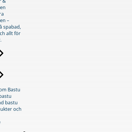
r &
den
ra
en –
på spabad,
ch allt för
.
inom Bastu
bastu
d bastu
ukter och
e