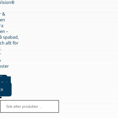
nVision®
r &
den
ra
en –
på spabad,
ch allt för
.
r
p
nster
iker
Boka
te