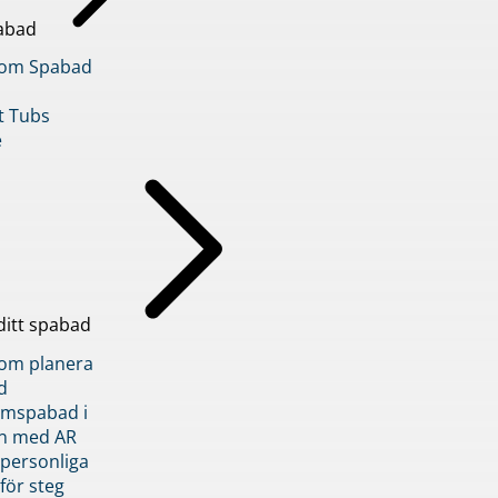
abad
inom Spabad
t Tubs
e
ditt spabad
inom planera
d
römspabad i
n med AR
 personliga
 för steg