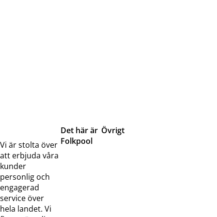
Det här är
Övrigt
Folkpool
Servicetjänster
Vi är stolta över
Om oss
Samarbeten
att erbjuda våra
Kontakta
Pressreleaser och
kunder
oss
bilder
personlig och
Jobba hos
Visselblåsarfunktion
engagerad
oss
service över
Broschyrer
hela landet. Vi