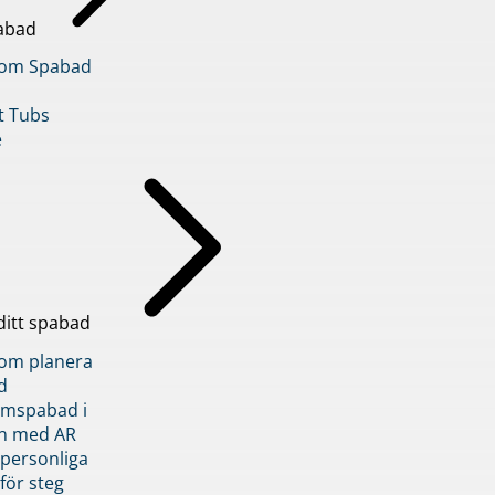
abad
inom Spabad
t Tubs
e
ditt spabad
inom planera
d
römspabad i
n med AR
 personliga
 för steg