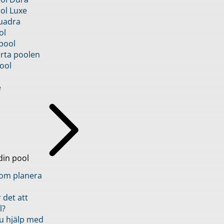
ol Luxe
uadra
ol
pool
rta poolen
ool
e
din pool
inom planera
 det att
l?
u hjälp med