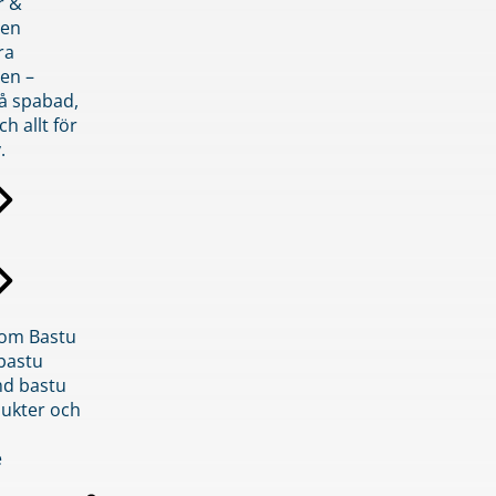
r &
den
ra
en –
på spabad,
ch allt för
.
inom Bastu
bastu
d bastu
ukter och
e