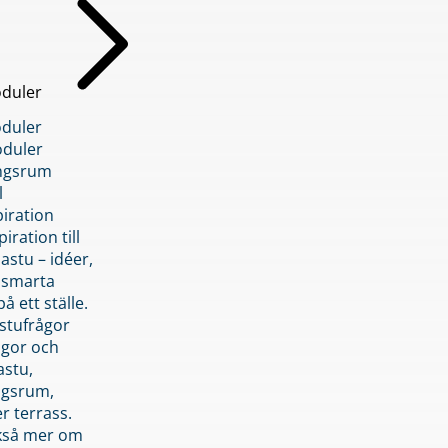
duler
duler
duler
ngsrum
l
piration
iration till
stu – idéer,
h smarta
å ett ställe.
stufrågor
ågor och
astu,
ngsrum,
er terrass.
ckså mer om