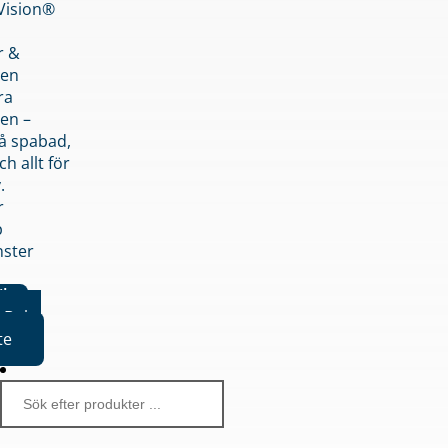
nVision®
r &
den
ra
en –
på spabad,
ch allt för
.
r
p
nster
iker
Boka
te