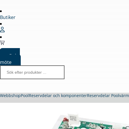
Butiker
Boka
möte
Webbshop
Pool
Reservdelar och komponenter
Reservdelar Poolvär