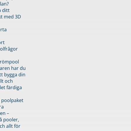
lan?
 ditt
kt med 3D
rta
rt
olfrågor
drömpool
garen har du
tt bygga din
llt och
et färdiga
 poolpaket
ra
en –
å pooler,
ch allt för