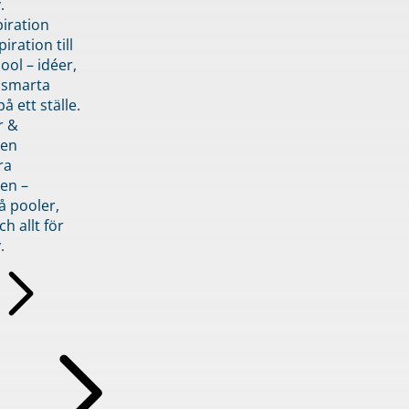
.
piration
iration till
ol – idéer,
h smarta
å ett ställe.
r &
den
ra
en –
å pooler,
ch allt för
.