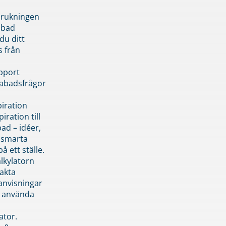
brukningen
abad
du ditt
s från
pport
pabadsfrågor
piration
iration till
ad – idéer,
h smarta
å ett ställe.
lkylatorn
akta
anvisningar
 använda
ator.