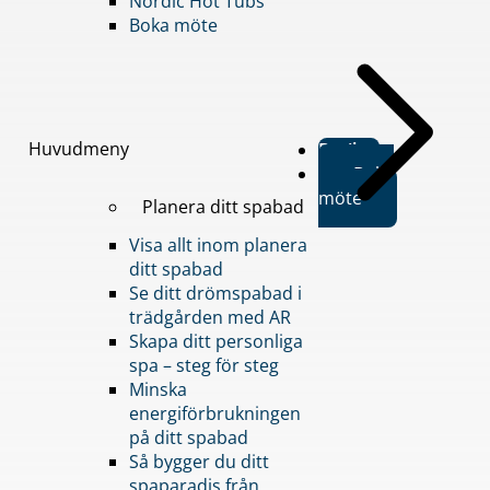
Nordic Hot Tubs
Boka möte
Huvudmeny
Butiker
Boka
möte
Planera ditt spabad
Visa allt inom planera
ditt spabad
Se ditt drömspabad i
trädgården med AR
Skapa ditt personliga
spa – steg för steg
Minska
energiförbrukningen
på ditt spabad
Så bygger du ditt
spaparadis från