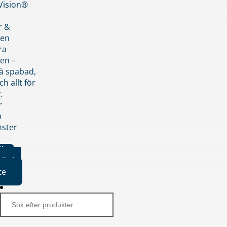
nVision®
r &
den
ra
en –
på spabad,
ch allt för
.
r
p
nster
iker
Boka
te