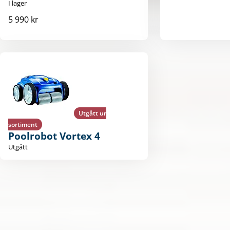
I lager
5 990 kr
Utgått ur
sortiment
Poolrobot Vortex 4
Utgått