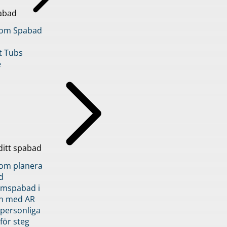
abad
inom Spabad
t Tubs
e
ditt spabad
inom planera
d
römspabad i
n med AR
 personliga
 för steg