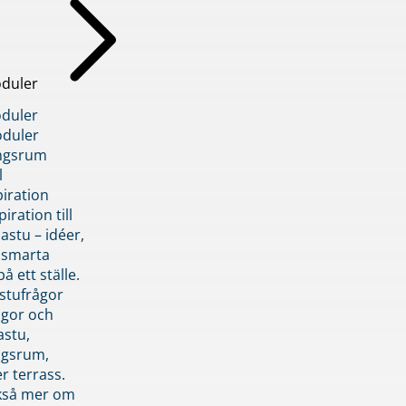
duler
duler
duler
ngsrum
l
piration
iration till
stu – idéer,
h smarta
å ett ställe.
stufrågor
ågor och
astu,
ngsrum,
er terrass.
ckså mer om