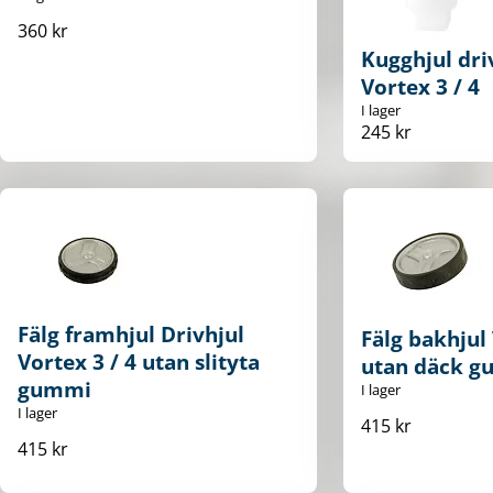
360 kr
Kugghjul dri
Vortex 3 / 4
I lager
245 kr
Fälg framhjul Drivhjul
Fälg bakhjul 
Vortex 3 / 4 utan slityta
utan däck 
gummi
I lager
I lager
415 kr
415 kr