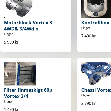
Motorblock Vortex 3
Kontrollbox
4WD& 3/4Wd n
I lager
I lager
7 490 kr
5 990 kr
Filter finmaskigt 60µ
Chassi Vorte
Vortex 3/4
I lager
I lager
2 790 kr
1 490 kr