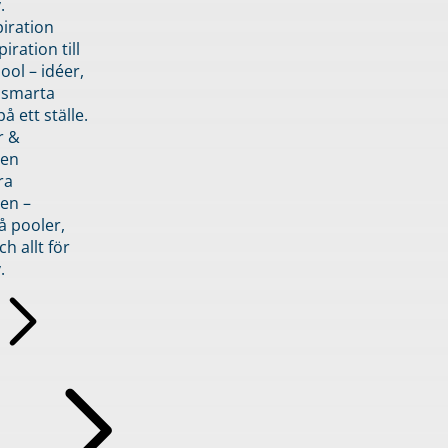
.
piration
iration till
ol – idéer,
h smarta
å ett ställe.
r &
den
ra
en –
å pooler,
ch allt för
.