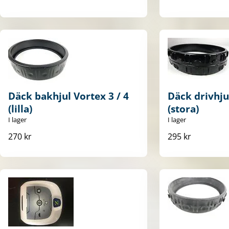
Däck bakhjul Vortex 3 / 4
Däck drivhjul
(lilla)
(stora)
I lager
I lager
270 kr
295 kr