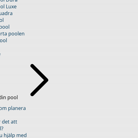
ol Luxe
uadra
ol
pool
rta poolen
ool
e
din pool
inom planera
 det att
l?
u hjälp med