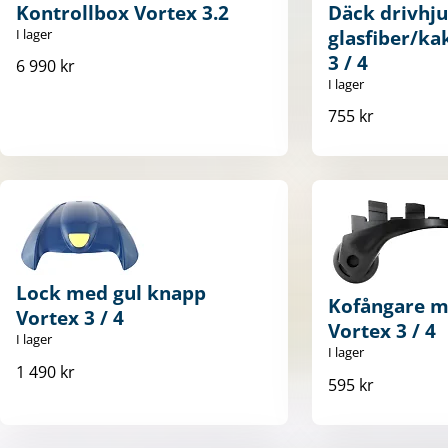
Kontrollbox Vortex 3.2
Däck drivhju
I lager
glasfiber/ka
3 / 4
6 990 kr
I lager
755 kr
Lock med gul knapp
Kofångare m
Vortex 3 / 4
Vortex 3 / 4
I lager
I lager
1 490 kr
595 kr