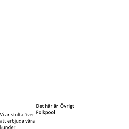
Det här är
Övrigt
Folkpool
Servicetjänster
Vi är stolta över
Om oss
Samarbeten
att erbjuda våra
Kontakta
Pressreleaser och
kunder