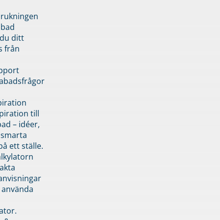
brukningen
abad
du ditt
s från
pport
pabadsfrågor
piration
iration till
ad – idéer,
h smarta
å ett ställe.
lkylatorn
akta
anvisningar
 använda
ator.