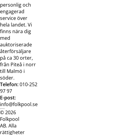
oss
bilder
personlig och
Jobba hos
Visselblåsarfunktion
engagerad
oss
service över
Broschyrer
hela landet. Vi
finns nära dig
med
auktoriserade
återförsäljare
på ca 30 orter,
från Piteå i norr
till Malmö i
söder.
Telefon:
010-252
97 97
E-post:
info@folkpool.se
© 2026
Dataskyddspolicy
Cookiepolicy
Köpvillkor
Köpvill
Folkpool
webb
butik
AB. Alla
rättigheter