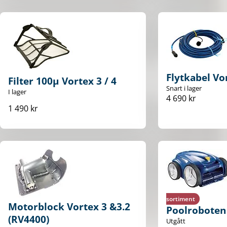
Flytkabel Vo
Filter 100µ Vortex 3 / 4
Snart i lager
I lager
4 690 kr
1 490 kr
sortiment
Motorblock Vortex 3 &3.2
Poolroboten 
(RV4400)
Utgått