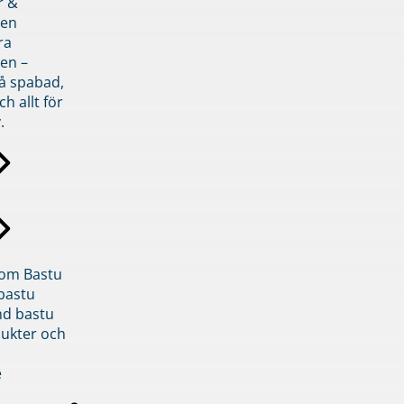
r &
den
ra
en –
på spabad,
ch allt för
.
inom Bastu
bastu
d bastu
ukter och
e