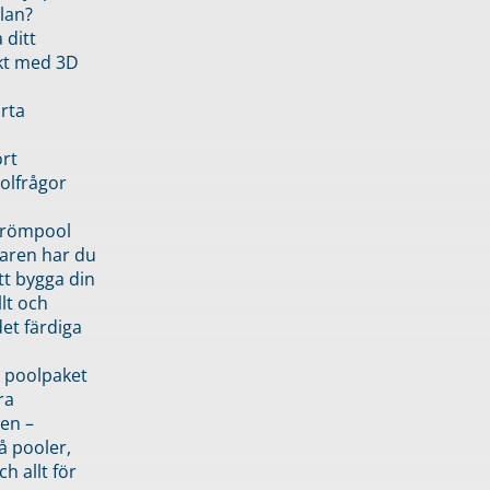
lan?
 ditt
kt med 3D
rta
rt
olfrågor
drömpool
garen har du
tt bygga din
llt och
et färdiga
 poolpaket
ra
en –
å pooler,
ch allt för