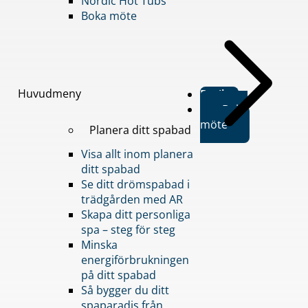
Nordic Hot Tubs
Boka möte
Huvudmeny
Butiker
Boka
möte
Planera ditt spabad
Visa allt inom planera
ditt spabad
Se ditt drömspabad i
trädgården med AR
Skapa ditt personliga
spa – steg för steg
Minska
energiförbrukningen
på ditt spabad
Så bygger du ditt
spaparadis från