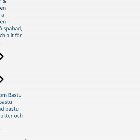
r &
den
ra
en –
på spabad,
ch allt för
.
inom Bastu
bastu
d bastu
ukter och
e