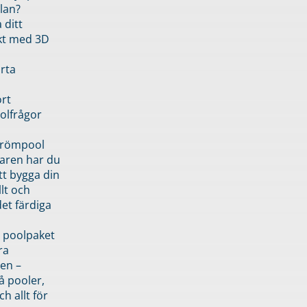
lan?
 ditt
kt med 3D
rta
rt
olfrågor
drömpool
garen har du
tt bygga din
llt och
et färdiga
 poolpaket
ra
en –
å pooler,
ch allt för