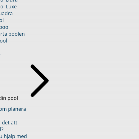
ol Luxe
uadra
ol
pool
rta poolen
ool
e
din pool
inom planera
 det att
l?
u hjälp med