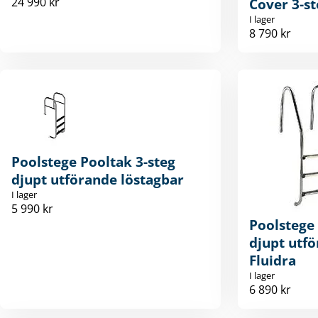
24 990 kr
Cover 3-st
I lager
8 790 kr
Poolstege Pooltak 3-steg
djupt utförande löstagbar
I lager
5 990 kr
Poolstege 
djupt utfö
Fluidra
I lager
6 890 kr