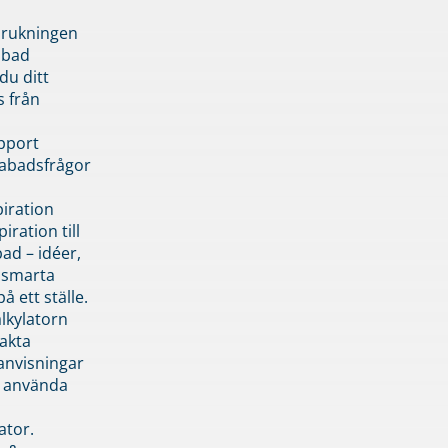
brukningen
abad
du ditt
s från
pport
pabadsfrågor
piration
iration till
ad – idéer,
h smarta
å ett ställe.
lkylatorn
akta
anvisningar
 använda
ator.