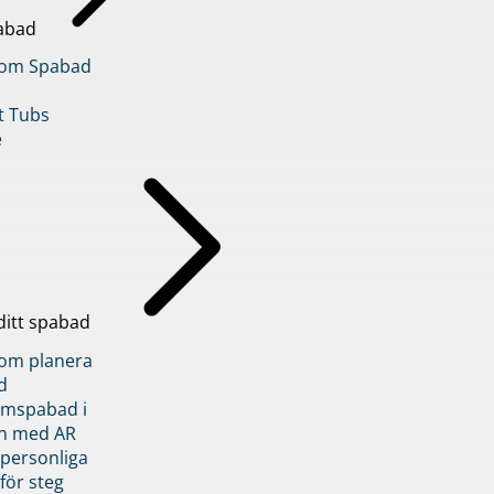
abad
inom Spabad
t Tubs
e
ditt spabad
inom planera
d
römspabad i
n med AR
 personliga
 för steg