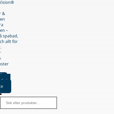
nVision®
r &
den
ra
en –
på spabad,
ch allt för
.
r
p
nster
iker
Boka
te