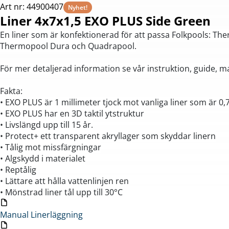
Art nr: 44900407
Nyhet!
Liner 4x7x1,5 EXO PLUS Side Green
En liner som är konfektionerad för att passa Folkpools: Th
Thermopool Dura och Quadrapool.
För mer detaljerad information se vår instruktion, guide, m
Fakta:
• EXO PLUS är 1 millimeter tjock mot vanliga liner som är 
• EXO PLUS har en 3D taktil ytstruktur
• Livslängd upp till 15 år.
• Protect+ ett transparent akryllager som skyddar linern
• Tålig mot missfärgningar
• Algskydd i materialet
• Reptålig
• Lättare att hålla vattenlinjen ren
• Mönstrad liner tål upp till 30°C
Manual Linerläggning