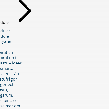
duler
duler
duler
ngsrum
l
piration
iration till
stu – idéer,
h smarta
å ett ställe.
stufrågor
ågor och
astu,
ngsrum,
er terrass.
ckså mer om