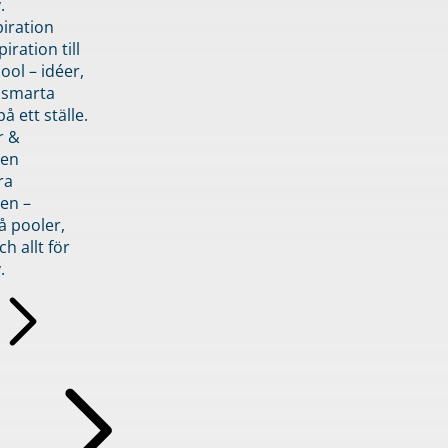
.
piration
iration till
ol – idéer,
h smarta
å ett ställe.
r &
den
ra
en –
å pooler,
ch allt för
.