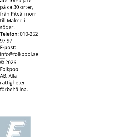
återförsäljare
på ca 30 orter,
från Piteå i norr
till Malmö i
söder.
Telefon:
010-252
97 97
E-post:
info@folkpool.se
© 2026
Dataskyddspolicy
Cookiepolicy
Köpvillkor
Köpvill
Folkpool
webb
butik
AB. Alla
rättigheter
förbehållna.