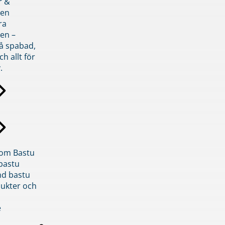
r &
den
ra
en –
på spabad,
ch allt för
.
inom Bastu
bastu
d bastu
ukter och
e