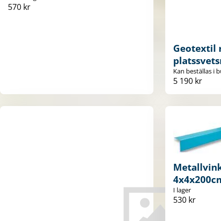
570 kr
Geotextil 
platssvets
Kan beställas i b
5 190 kr
Metallvink
4x4x200c
I lager
530 kr