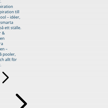
.
piration
iration till
ol – idéer,
h smarta
å ett ställe.
r &
den
ra
en –
å pooler,
ch allt för
.