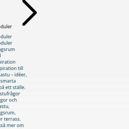
duler
duler
duler
ngsrum
l
piration
iration till
stu – idéer,
h smarta
å ett ställe.
stufrågor
ågor och
astu,
ngsrum,
er terrass.
ckså mer om