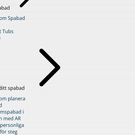
abad
inom Spabad
t Tubs
e
ditt spabad
inom planera
d
römspabad i
n med AR
 personliga
 för steg