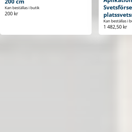
200 cm
Svetsförse
Kan beställas i butik
200 kr
platssvets
Kan beställas i b
1 482,50 kr