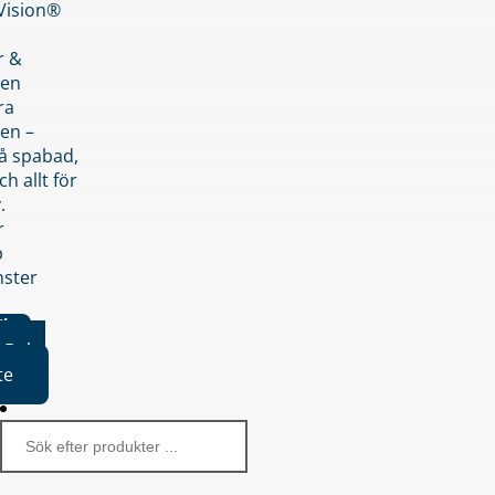
nVision®
r &
den
ra
en –
på spabad,
ch allt för
.
r
p
nster
iker
Boka
te