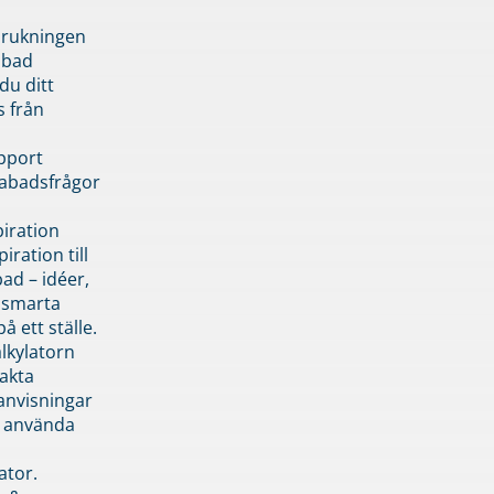
brukningen
abad
du ditt
s från
pport
pabadsfrågor
piration
iration till
ad – idéer,
h smarta
å ett ställe.
lkylatorn
akta
anvisningar
 använda
ator.