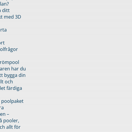
lan?
 ditt
kt med 3D
rta
rt
olfrågor
drömpool
garen har du
tt bygga din
llt och
et färdiga
 poolpaket
ra
en –
å pooler,
ch allt för