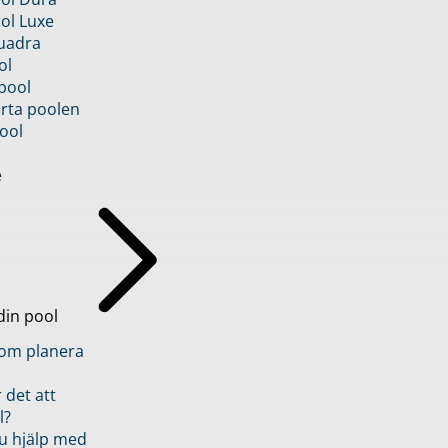
ol Luxe
uadra
ol
pool
rta poolen
ool
e
din pool
inom planera
 det att
l?
u hjälp med