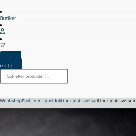
Butiker
Boka
möte
Webbshop
Pool
Liner - poolduk
Liner platssvetsad
Liner platssvetsni