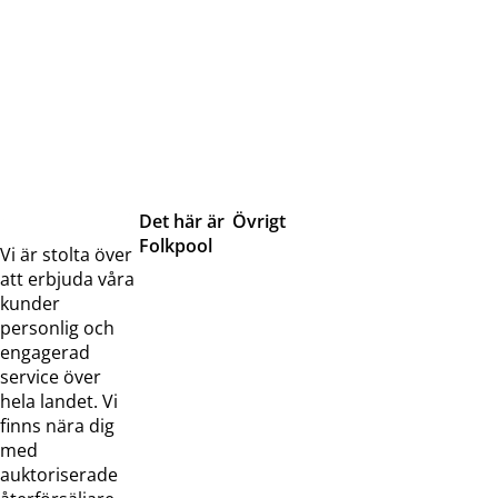
Det här är
Övrigt
Folkpool
Servicetjänster
Vi är stolta över
Om oss
Samarbeten
att erbjuda våra
Kontakta
Pressreleaser och
kunder
oss
bilder
personlig och
Jobba hos
Visselblåsarfunktion
engagerad
oss
service över
Broschyrer
hela landet. Vi
finns nära dig
med
auktoriserade