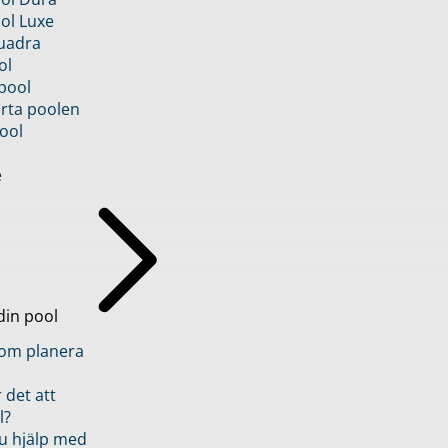
ol Luxe
uadra
ol
pool
rta poolen
ool
e
din pool
inom planera
 det att
l?
u hjälp med