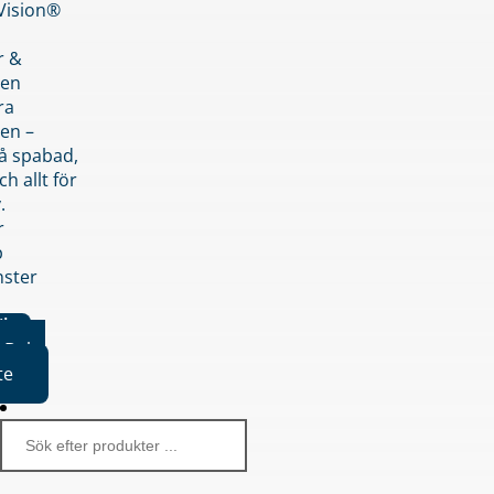
nVision®
r &
den
ra
en –
på spabad,
ch allt för
.
r
p
nster
iker
Boka
te