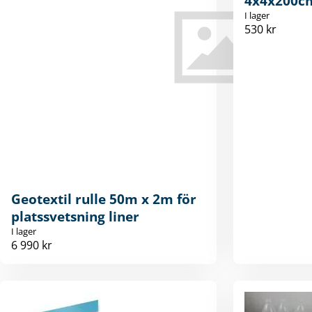
4x4x200c
I lager
530 kr
Geotextil rulle 50m x 2m för
platssvetsning liner
I lager
6 990 kr