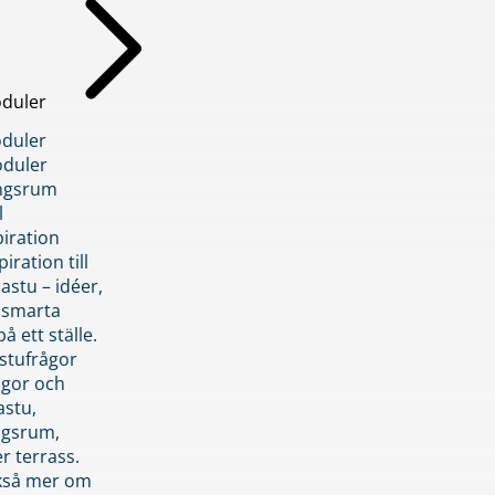
duler
duler
duler
ngsrum
l
piration
iration till
stu – idéer,
h smarta
å ett ställe.
stufrågor
ågor och
astu,
ngsrum,
er terrass.
ckså mer om