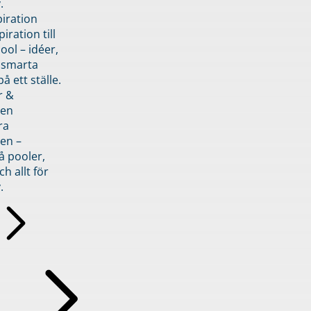
.
piration
iration till
ol – idéer,
h smarta
å ett ställe.
r &
den
ra
en –
å pooler,
ch allt för
.