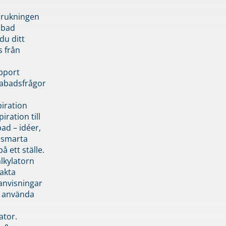
brukningen
abad
du ditt
s från
pport
pabadsfrågor
piration
iration till
ad – idéer,
h smarta
å ett ställe.
lkylatorn
akta
anvisningar
 använda
ator.