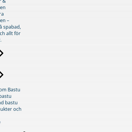
r &
den
ra
en –
på spabad,
ch allt för
.
inom Bastu
bastu
d bastu
ukter och
e