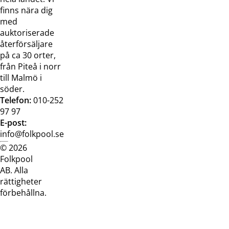
finns nära dig
med
auktoriserade
återförsäljare
på ca 30 orter,
från Piteå i norr
till Malmö i
söder.
Telefon:
010-252
97 97
E-post:
info@folkpool.se
© 2026
Dataskyddspolicy
Cookiepolicy
Köpvillkor
Köpvill
Folkpool
webb
butik
AB. Alla
rättigheter
förbehållna.