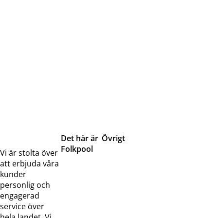
Det här är
Övrigt
Folkpool
Servicetjänster
Vi är stolta över
Om oss
Samarbeten
att erbjuda våra
Kontakta
Pressreleaser och
kunder
oss
bilder
personlig och
Jobba hos
Visselblåsarfunktion
engagerad
oss
service över
Broschyrer
hela landet. Vi