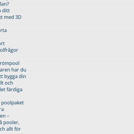
lan?
 ditt
kt med 3D
rta
rt
olfrågor
drömpool
garen har du
tt bygga din
llt och
et färdiga
 poolpaket
ra
en –
å pooler,
ch allt för