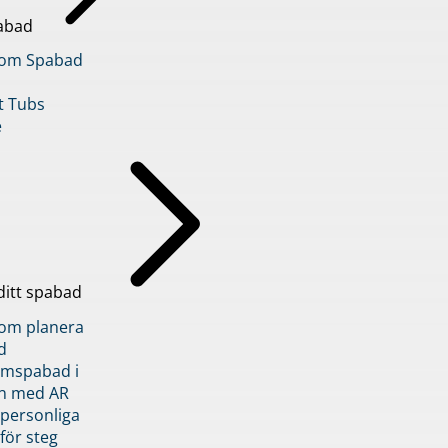
abad
inom Spabad
t Tubs
e
ditt spabad
inom planera
d
römspabad i
n med AR
 personliga
 för steg