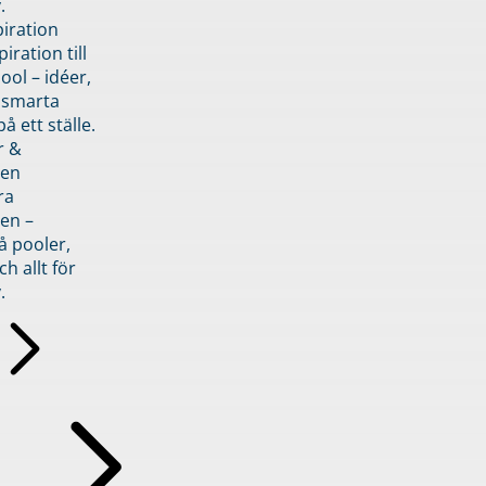
.
piration
iration till
ol – idéer,
h smarta
å ett ställe.
r &
den
ra
en –
å pooler,
ch allt för
.