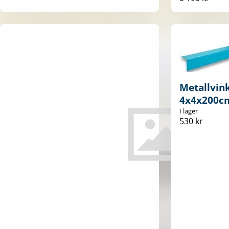
Metallvink
4x4x200c
I lager
530 kr