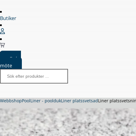
Butiker
Boka
möte
Webbshop
Pool
Liner - poolduk
Liner platssvetsad
Liner platssvetsn