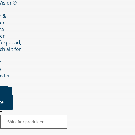
nVision®
r &
den
ra
en –
på spabad,
ch allt för
.
r
p
nster
iker
Boka
te