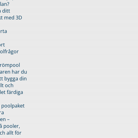
lan?
 ditt
kt med 3D
rta
rt
olfrågor
drömpool
garen har du
tt bygga din
llt och
et färdiga
 poolpaket
ra
en –
å pooler,
ch allt för