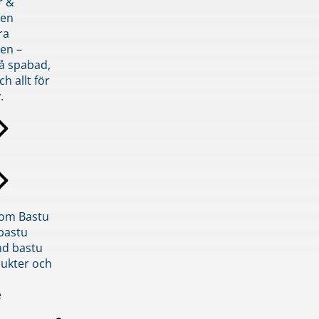
r &
den
ra
en –
på spabad,
ch allt för
.
inom Bastu
bastu
d bastu
ukter och
e