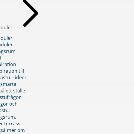
duler
duler
duler
ngsrum
l
piration
iration till
stu – idéer,
h smarta
å ett ställe.
stufrågor
ågor och
astu,
ngsrum,
er terrass.
ckså mer om