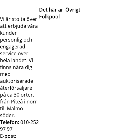
Det här är
Övrigt
Folkpool
Servicetjänster
Vi är stolta över
Om oss
Samarbeten
att erbjuda våra
Kontakta
Pressreleaser och
kunder
oss
bilder
personlig och
Jobba hos
Visselblåsarfunktion
engagerad
oss
service över
Broschyrer
hela landet. Vi
finns nära dig
med
auktoriserade
återförsäljare
på ca 30 orter,
från Piteå i norr
till Malmö i
söder.
Telefon:
010-252
97 97
E-post: