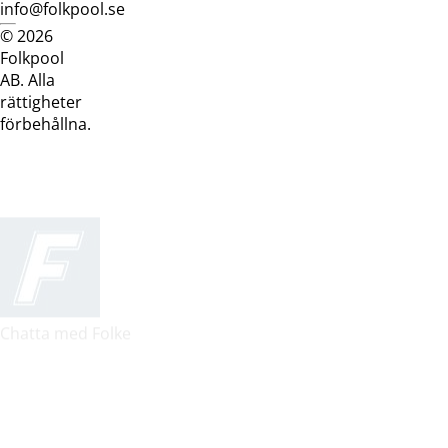
info@folkpool.se
© 2026
Dataskyddspolicy
Cookiepolicy
Köpvillkor
Köpvill
Folkpool
webb
butik
AB. Alla
rättigheter
förbehållna.
Chatta med Folke