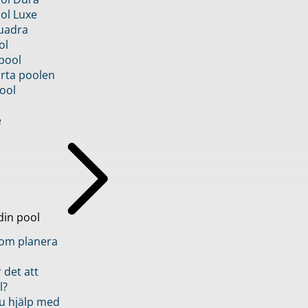
ol Luxe
uadra
ol
pool
rta poolen
ool
e
din pool
inom planera
 det att
l?
u hjälp med