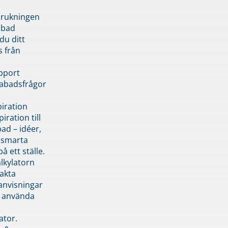
brukningen
abad
du ditt
s från
pport
pabadsfrågor
piration
iration till
ad – idéer,
h smarta
å ett ställe.
lkylatorn
akta
anvisningar
 använda
ator.