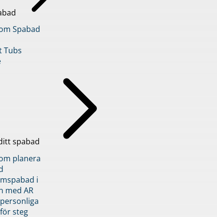
abad
inom Spabad
t Tubs
e
ditt spabad
inom planera
d
römspabad i
n med AR
 personliga
 för steg