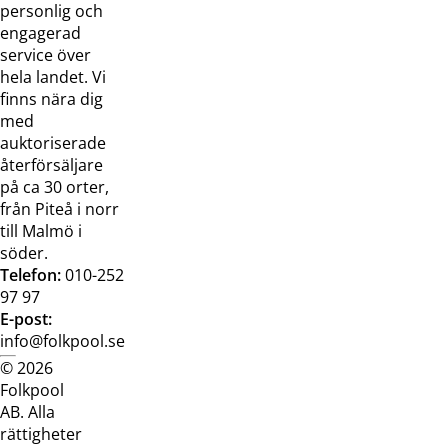
oss
bilder
personlig och
Jobba hos
Visselblåsarfunktion
engagerad
oss
service över
Broschyrer
hela landet. Vi
finns nära dig
med
auktoriserade
återförsäljare
på ca 30 orter,
från Piteå i norr
till Malmö i
söder.
Telefon:
010-252
97 97
E-post:
info@folkpool.se
© 2026
Dataskyddspolicy
Cookiepolicy
Köpvillkor
Köpvill
Folkpool
webb
butik
AB. Alla
rättigheter