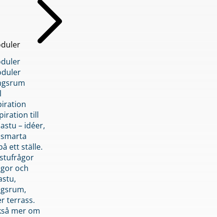
duler
duler
duler
ngsrum
l
piration
iration till
stu – idéer,
h smarta
å ett ställe.
stufrågor
ågor och
astu,
ngsrum,
er terrass.
ckså mer om