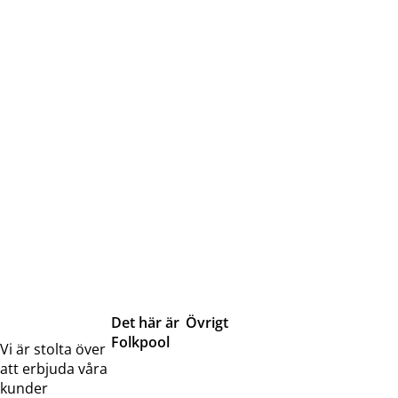
Det här är
Övrigt
Folkpool
Servicetjänster
Vi är stolta över
Om oss
Samarbeten
att erbjuda våra
Kontakta
Pressreleaser och
kunder