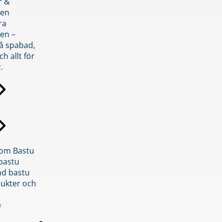
r &
den
ra
en –
på spabad,
ch allt för
.
inom Bastu
bastu
d bastu
ukter och
e