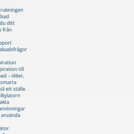
brukningen
abad
du ditt
s från
pport
pabadsfrågor
piration
iration till
ad – idéer,
h smarta
å ett ställe.
lkylatorn
akta
anvisningar
 använda
ator.