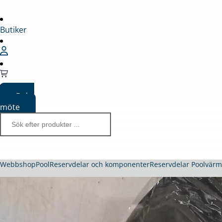
Butiker
Boka
möte
Webbshop
Pool
Reservdelar och komponenter
Reservdelar Poolvär