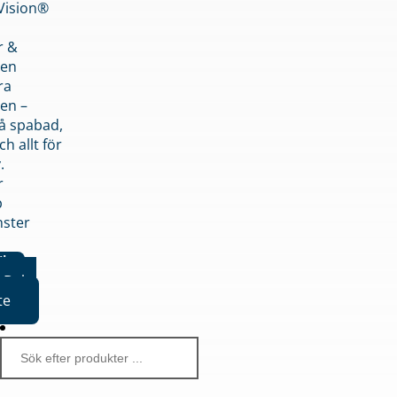
nVision®
r &
den
ra
en –
på spabad,
ch allt för
.
r
p
nster
iker
Boka
te