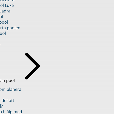
ol Luxe
uadra
ol
pool
rta poolen
ool
e
din pool
inom planera
 det att
l?
u hjälp med