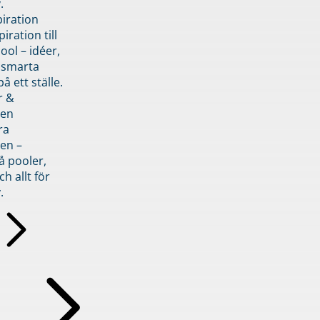
.
piration
iration till
ol – idéer,
h smarta
å ett ställe.
r &
den
ra
en –
å pooler,
ch allt för
.