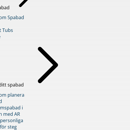
abad
inom Spabad
t Tubs
e
ditt spabad
inom planera
d
römspabad i
n med AR
 personliga
 för steg