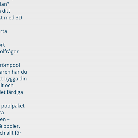
lan?
 ditt
kt med 3D
rta
rt
olfrågor
drömpool
garen har du
tt bygga din
llt och
et färdiga
 poolpaket
ra
en –
å pooler,
ch allt för