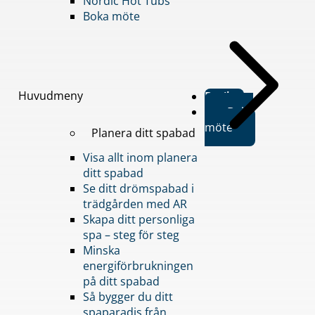
Nordic Hot Tubs
Boka möte
Huvudmeny
Butiker
Boka
möte
Planera ditt spabad
Visa allt inom planera
ditt spabad
Se ditt drömspabad i
trädgården med AR
Skapa ditt personliga
spa – steg för steg
Minska
energiförbrukningen
på ditt spabad
Så bygger du ditt
spaparadis från