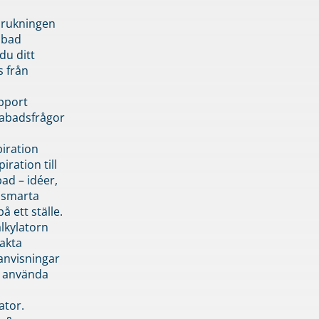
brukningen
abad
du ditt
s från
pport
pabadsfrågor
piration
iration till
ad – idéer,
h smarta
å ett ställe.
lkylatorn
akta
anvisningar
 använda
ator.