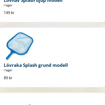
Lövhåv Splash djup modell
I lager
149 kr
Lövraka Splash grund modell
I lager
89 kr