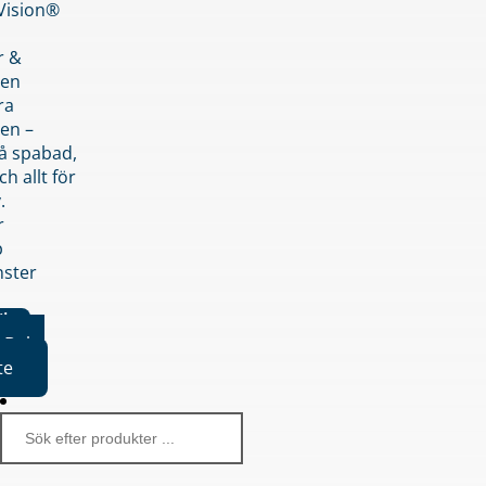
nVision®
r &
den
ra
en –
på spabad,
ch allt för
.
r
p
nster
iker
Boka
te