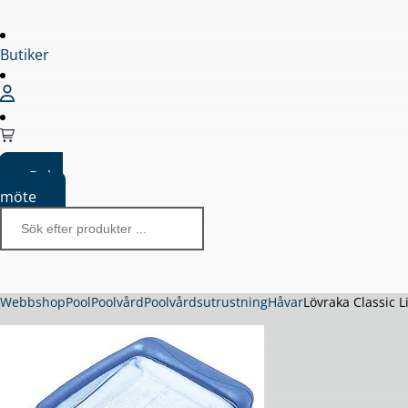
Butiker
Boka
möte
Webbshop
Pool
Poolvård
Poolvårdsutrustning
Håvar
Lövraka Classic 