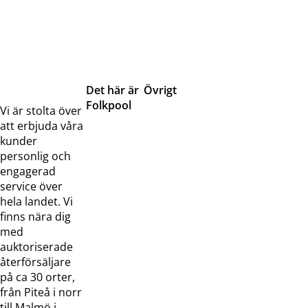
Det här är
Övrigt
Folkpool
Servicetjänster
Vi är stolta över
Om oss
Samarbeten
att erbjuda våra
Kontakta
Pressreleaser och
kunder
oss
bilder
personlig och
Jobba hos
Visselblåsarfunktion
engagerad
oss
service över
Broschyrer
hela landet. Vi
finns nära dig
med
auktoriserade
återförsäljare
på ca 30 orter,
från Piteå i norr
till Malmö i