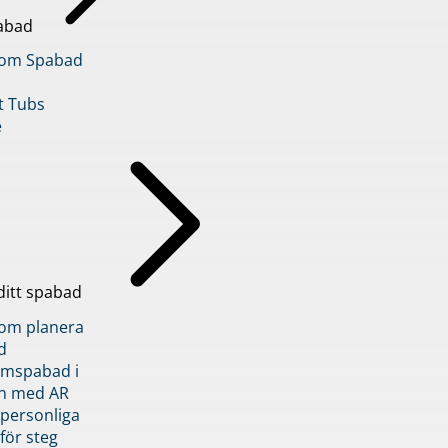
abad
inom Spabad
t Tubs
e
ditt spabad
inom planera
d
römspabad i
n med AR
 personliga
 för steg