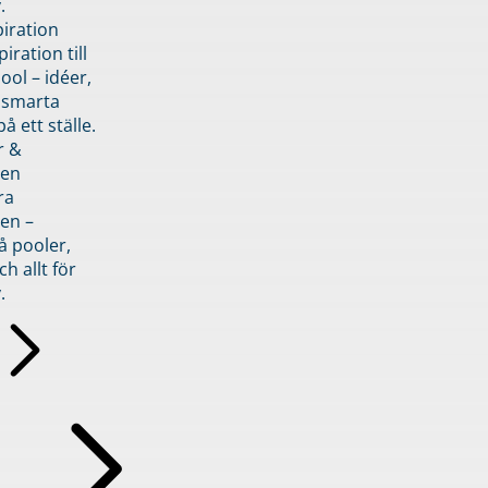
.
piration
iration till
ol – idéer,
h smarta
å ett ställe.
r &
den
ra
en –
å pooler,
ch allt för
.