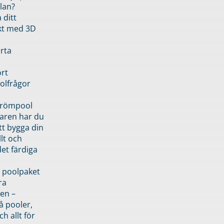
lan?
 ditt
kt med 3D
rta
rt
olfrågor
drömpool
garen har du
tt bygga din
llt och
et färdiga
 poolpaket
ra
en –
å pooler,
ch allt för