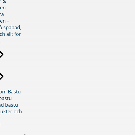
r &
den
ra
en –
på spabad,
ch allt för
.
inom Bastu
bastu
d bastu
ukter och
e