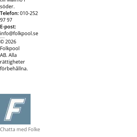
söder.
Telefon:
010-252
97 97
E-post:
info@folkpool.se
© 2026
Dataskyddspolicy
Cookiepolicy
Köpvillkor
Köpvill
Folkpool
webb
butik
AB. Alla
rättigheter
förbehållna.
Chatta med Folke