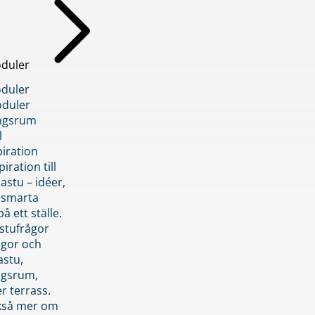
duler
duler
duler
ngsrum
l
piration
iration till
stu – idéer,
h smarta
å ett ställe.
stufrågor
ågor och
astu,
ngsrum,
er terrass.
ckså mer om