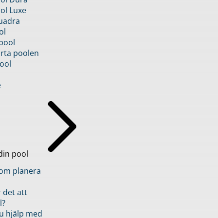
ol Luxe
uadra
ol
pool
rta poolen
ool
e
din pool
inom planera
 det att
l?
u hjälp med