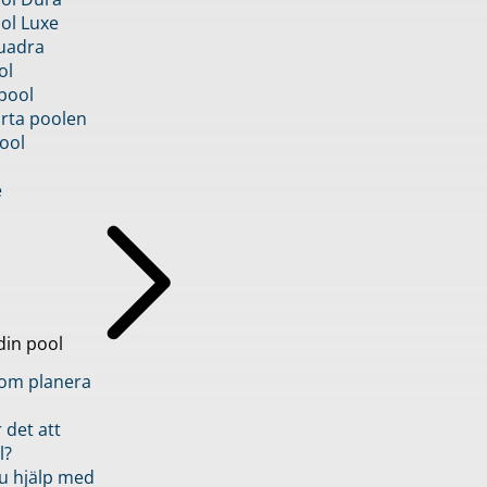
ol Luxe
uadra
ol
pool
rta poolen
ool
e
din pool
inom planera
 det att
l?
u hjälp med