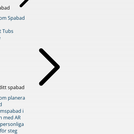
abad
inom Spabad
t Tubs
e
ditt spabad
inom planera
d
römspabad i
n med AR
 personliga
 för steg