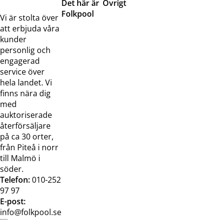
Det här är
Övrigt
Folkpool
Servicetjänster
Vi är stolta över
Om oss
Samarbeten
att erbjuda våra
Kontakta
Pressreleaser och
kunder
oss
bilder
personlig och
Jobba hos
Visselblåsarfunktion
engagerad
oss
service över
Broschyrer
hela landet. Vi
finns nära dig
med
auktoriserade
återförsäljare
på ca 30 orter,
från Piteå i norr
till Malmö i
söder.
Telefon:
010-252
97 97
E-post:
info@folkpool.se