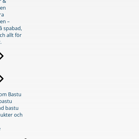
r &
den
ra
en –
på spabad,
ch allt för
.
inom Bastu
bastu
d bastu
ukter och
e