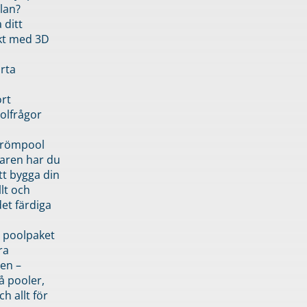
lan?
 ditt
kt med 3D
rta
rt
olfrågor
drömpool
garen har du
tt bygga din
llt och
et färdiga
 poolpaket
ra
en –
å pooler,
ch allt för