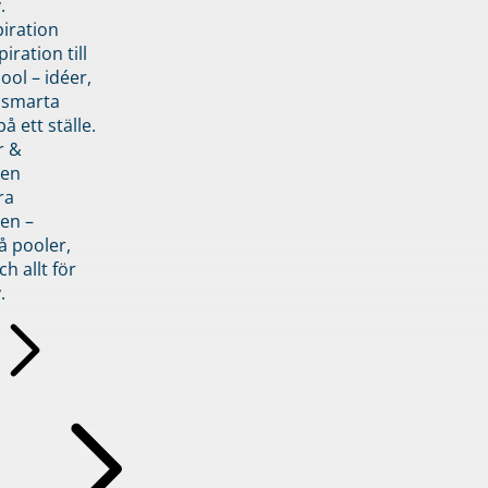
.
piration
iration till
ol – idéer,
h smarta
å ett ställe.
r &
den
ra
en –
å pooler,
ch allt för
.