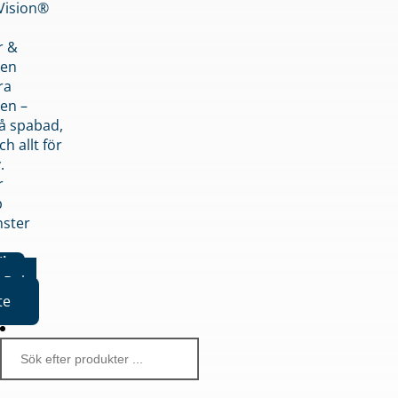
nVision®
r &
den
ra
en –
på spabad,
ch allt för
.
r
p
nster
iker
Boka
te