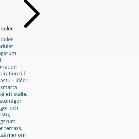
duler
duler
duler
ngsrum
l
piration
iration till
stu – idéer,
h smarta
å ett ställe.
stufrågor
ågor och
astu,
ngsrum,
er terrass.
ckså mer om