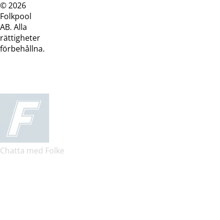
© 2026
Dataskyddspolicy
Cookiepolicy
Köpvillkor
Köpvill
Folkpool
webb
butik
AB. Alla
rättigheter
förbehållna.
Chatta med Folke