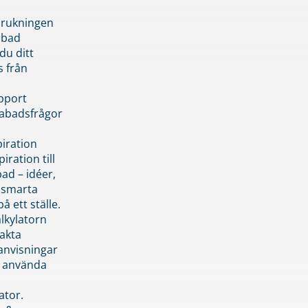
brukningen
abad
du ditt
s från
pport
pabadsfrågor
piration
iration till
ad – idéer,
h smarta
å ett ställe.
lkylatorn
akta
anvisningar
 använda
ator.