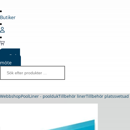
Butiker
Boka
möte
Webbshop
Pool
Liner - poolduk
Tillbehör liner
Tillbehör platssvetsad 