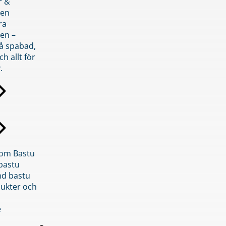
r &
den
ra
en –
på spabad,
ch allt för
.
inom Bastu
bastu
d bastu
ukter och
e