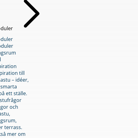
duler
duler
duler
ngsrum
l
piration
iration till
stu – idéer,
h smarta
å ett ställe.
stufrågor
ågor och
astu,
ngsrum,
er terrass.
ckså mer om