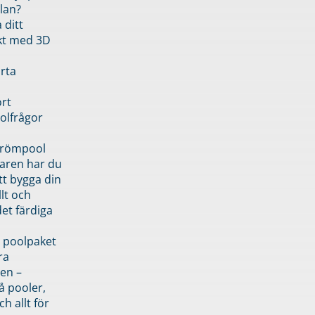
lan?
 ditt
kt med 3D
rta
rt
olfrågor
drömpool
garen har du
tt bygga din
llt och
et färdiga
 poolpaket
ra
en –
å pooler,
ch allt för