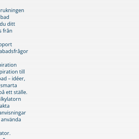
brukningen
abad
du ditt
s från
pport
pabadsfrågor
piration
iration till
ad – idéer,
h smarta
å ett ställe.
lkylatorn
akta
anvisningar
 använda
ator.