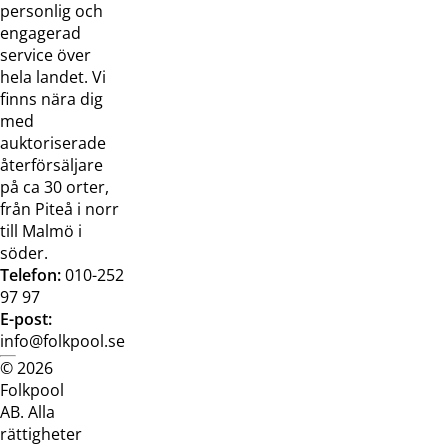
oss
bilder
personlig och
Jobba hos
Visselblåsarfunktion
engagerad
oss
service över
Broschyrer
hela landet. Vi
finns nära dig
med
auktoriserade
återförsäljare
på ca 30 orter,
från Piteå i norr
till Malmö i
söder.
Telefon:
010-252
97 97
E-post:
info@folkpool.se
© 2026
Dataskyddspolicy
Cookiepolicy
Köpvillkor
Köpvill
Folkpool
webb
butik
AB. Alla
rättigheter