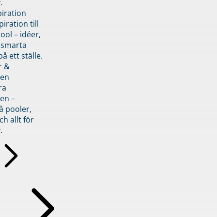
.
piration
iration till
ol – idéer,
h smarta
å ett ställe.
r &
den
ra
en –
å pooler,
ch allt för
.