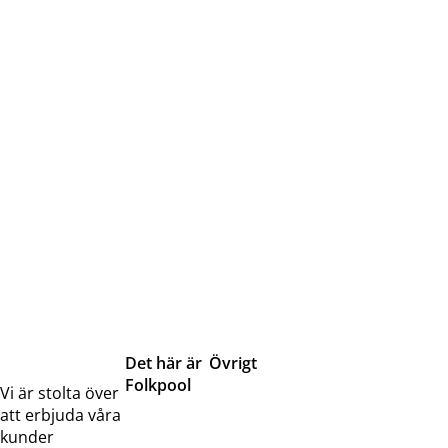
Det här är
Övrigt
Folkpool
Servicetjänster
Vi är stolta över
Om oss
Samarbeten
att erbjuda våra
Kontakta
Pressreleaser och
kunder