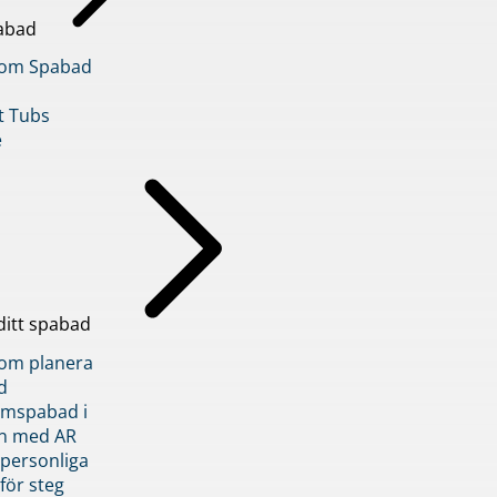
abad
inom Spabad
t Tubs
e
ditt spabad
inom planera
d
römspabad i
n med AR
 personliga
 för steg