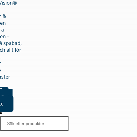
nVision®
r &
den
ra
en –
på spabad,
ch allt för
.
r
p
nster
iker
Boka
te