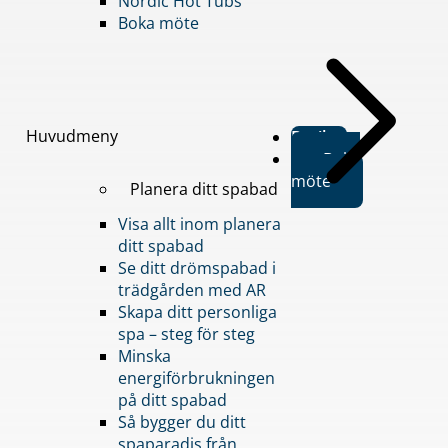
Nordic Hot Tubs
Boka möte
Huvudmeny
Butiker
Boka
möte
Planera ditt spabad
Visa allt inom planera
ditt spabad
Se ditt drömspabad i
trädgården med AR
Skapa ditt personliga
spa – steg för steg
Minska
energiförbrukningen
på ditt spabad
Så bygger du ditt
spaparadis från