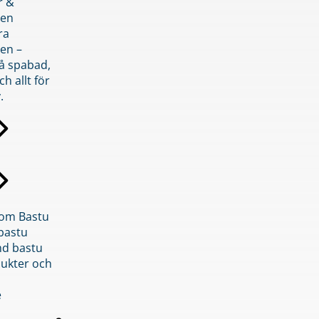
r &
den
ra
en –
på spabad,
ch allt för
.
inom Bastu
bastu
d bastu
ukter och
e