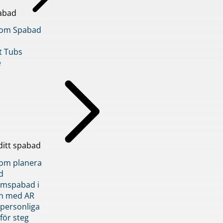
abad
inom Spabad
t Tubs
e
ditt spabad
inom planera
d
römspabad i
n med AR
 personliga
 för steg