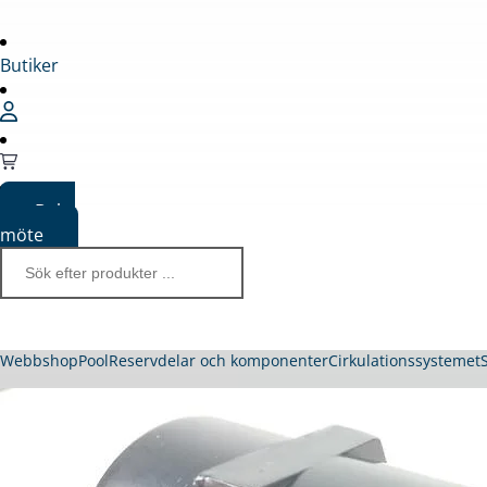
Butiker
Boka
möte
Webbshop
Pool
Reservdelar och komponenter
Cirkulationssystemet