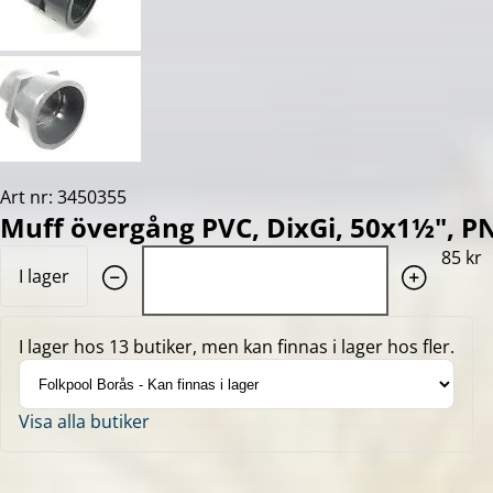
Art nr: 3450355
Muff övergång PVC, DixGi, 50x1½", PN1
Quantity: 1
85 kr
I lager
I lager hos 13 butiker, men kan finnas i lager hos fler.
Visa alla butiker