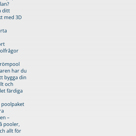
lan?
 ditt
kt med 3D
rta
rt
olfrågor
drömpool
garen har du
tt bygga din
llt och
et färdiga
 poolpaket
ra
en –
å pooler,
ch allt för