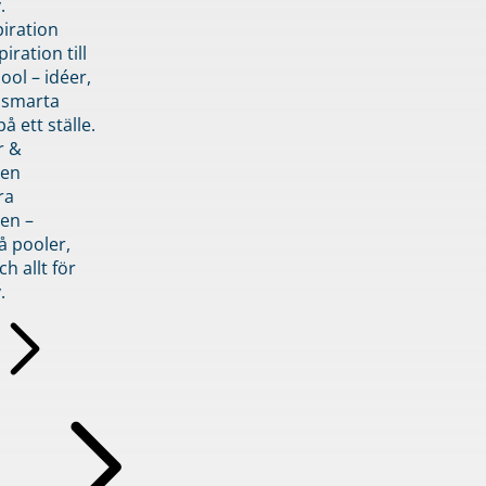
.
piration
iration till
ol – idéer,
h smarta
å ett ställe.
r &
den
ra
en –
å pooler,
ch allt för
.