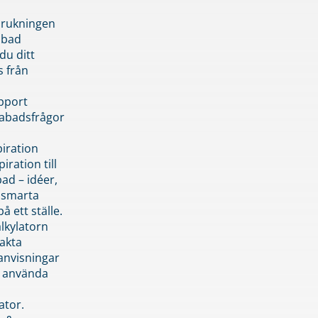
brukningen
abad
du ditt
s från
pport
pabadsfrågor
piration
iration till
ad – idéer,
h smarta
å ett ställe.
lkylatorn
akta
anvisningar
 använda
ator.