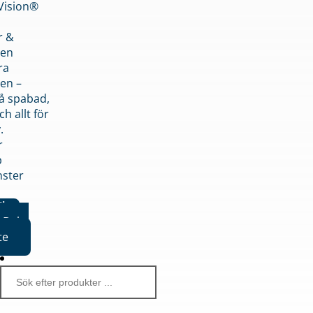
nVision®
r &
den
ra
en –
på spabad,
ch allt för
.
r
p
nster
iker
Boka
te