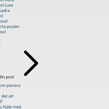
ol Luxe
uadra
ol
pool
rta poolen
ool
e
din pool
inom planera
 det att
l?
u hjälp med