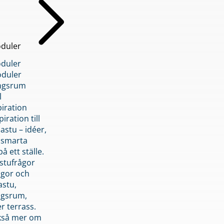
duler
duler
duler
ngsrum
l
piration
iration till
stu – idéer,
h smarta
å ett ställe.
stufrågor
ågor och
astu,
ngsrum,
er terrass.
ckså mer om