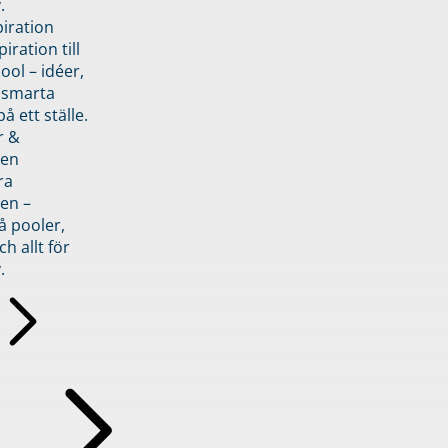
.
piration
iration till
ol – idéer,
h smarta
å ett ställe.
r &
den
ra
en –
å pooler,
ch allt för
.