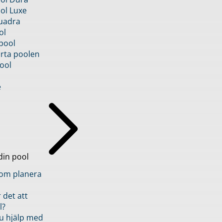
ol Luxe
uadra
ol
pool
rta poolen
ool
e
din pool
inom planera
 det att
l?
u hjälp med