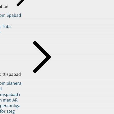
abad
inom Spabad
t Tubs
e
ditt spabad
inom planera
d
römspabad i
n med AR
 personliga
 för steg