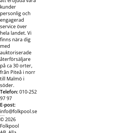
att erbjuda våra
Kontakta
Pressreleaser och
kunder
oss
bilder
personlig och
Jobba hos
Visselblåsarfunktion
engagerad
oss
service över
Broschyrer
hela landet. Vi
finns nära dig
med
auktoriserade
återförsäljare
på ca 30 orter,
från Piteå i norr
till Malmö i
söder.
Telefon:
010-252
97 97
E-post:
info@folkpool.se
© 2026
Dataskyddspolicy
Cookiepolicy
Köpvillkor
Köpvill
Folkpool
webb
butik
AB. Alla