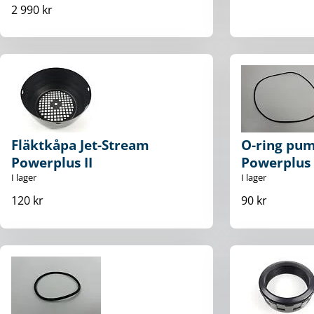
2 990 kr
Fläktkåpa Jet-Stream
O-ring pum
Powerplus II
Powerplus 
I lager
I lager
120 kr
90 kr