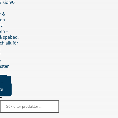
nVision®
r &
den
ra
en –
på spabad,
ch allt för
.
r
p
nster
iker
Boka
te