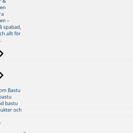
r &
den
ra
en –
på spabad,
ch allt för
.
inom Bastu
bastu
d bastu
ukter och
e