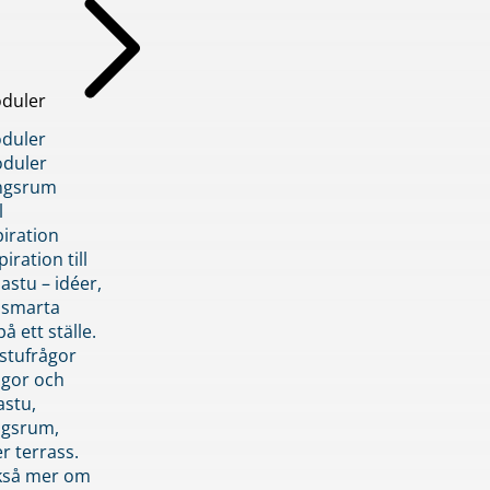
duler
duler
duler
ngsrum
l
piration
iration till
stu – idéer,
h smarta
å ett ställe.
stufrågor
ågor och
astu,
ngsrum,
er terrass.
ckså mer om