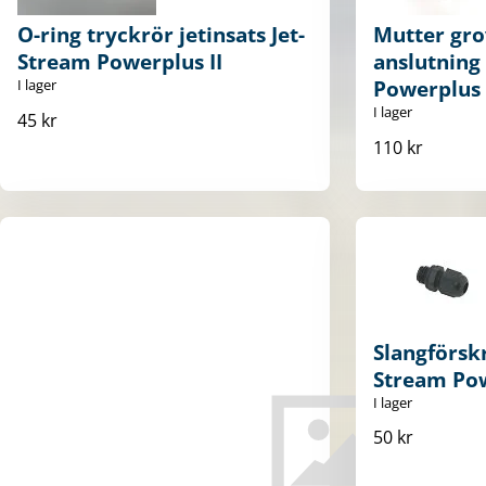
O-ring tryckrör jetinsats Jet-
Mutter gr
Stream Powerplus II
anslutning
I lager
Powerplus 
I lager
45 kr
110 kr
Slangförskr
Stream Pow
I lager
50 kr