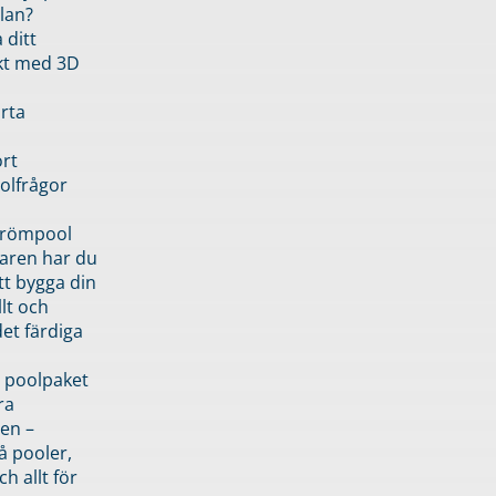
lan?
 ditt
kt med 3D
rta
rt
olfrågor
drömpool
garen har du
tt bygga din
llt och
et färdiga
 poolpaket
ra
en –
å pooler,
ch allt för