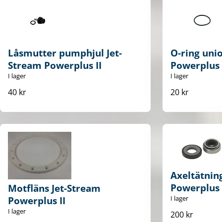
Låsmutter pumphjul Jet-
O-ring uni
Stream Powerplus II
Powerplus 
I lager
I lager
40 kr
20 kr
Axeltätnin
Powerplus 
Motfläns Jet-Stream
I lager
Powerplus II
I lager
200 kr