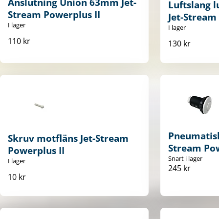
Anslutning Union 63mm Jet-
Luftslang 
Stream Powerplus II
Jet-Stream
I lager
I lager
110 kr
130 kr
Pneumatisk 
Skruv motfläns Jet-Stream
Stream Pow
Powerplus II
Snart i lager
I lager
245 kr
10 kr