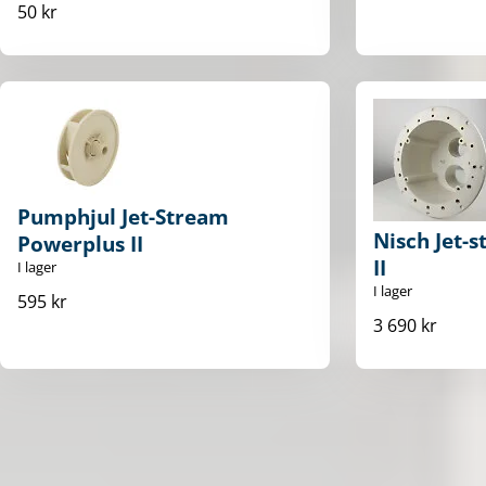
50 kr
Pumphjul Jet-Stream
Nisch Jet-
Powerplus II
II
I lager
I lager
595 kr
3 690 kr