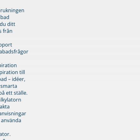
brukningen
abad
du ditt
s från
pport
pabadsfrågor
piration
iration till
ad – idéer,
h smarta
å ett ställe.
lkylatorn
akta
anvisningar
 använda
ator.