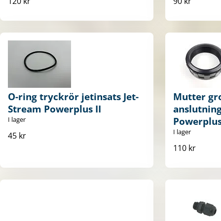
120 kr
90 kr
O-ring tryckrör jetinsats Jet-
Mutter gr
Stream Powerplus II
anslutning
I lager
Powerplus 
I lager
45 kr
110 kr