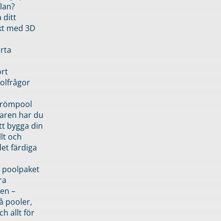
lan?
 ditt
kt med 3D
rta
rt
olfrågor
drömpool
garen har du
tt bygga din
llt och
et färdiga
 poolpaket
ra
en –
å pooler,
ch allt för