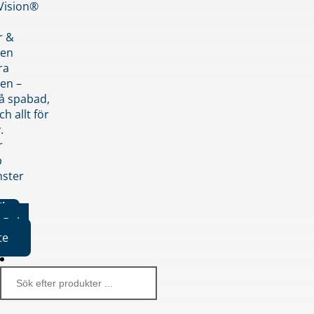
nVision®
r &
den
ra
en –
på spabad,
ch allt för
.
r
p
nster
iker
Boka
te