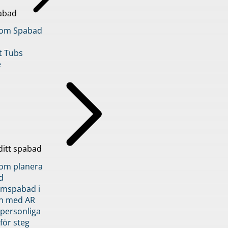
abad
inom Spabad
t Tubs
e
ditt spabad
inom planera
d
römspabad i
n med AR
 personliga
 för steg