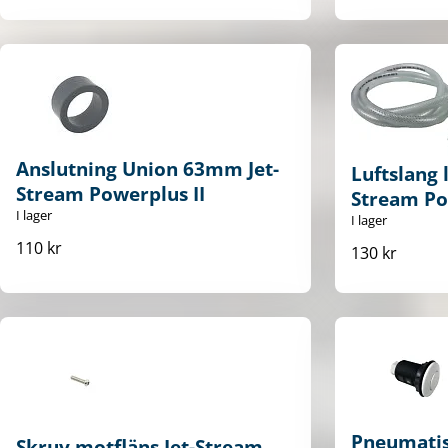
Anslutning Union 63mm Jet-
Luftslang 
Stream Powerplus II
Stream Po
I lager
I lager
110 kr
130 kr
Pneumatisk
Skruv motfläns Jet-Stream