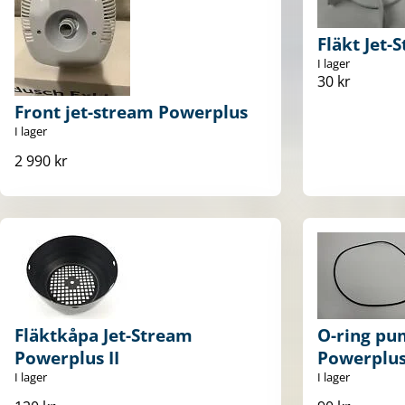
Fläkt Jet-
I lager
30 kr
Front jet-stream Powerplus
I lager
2 990 kr
Fläktkåpa Jet-Stream
O-ring pu
Powerplus II
Powerplus 
I lager
I lager