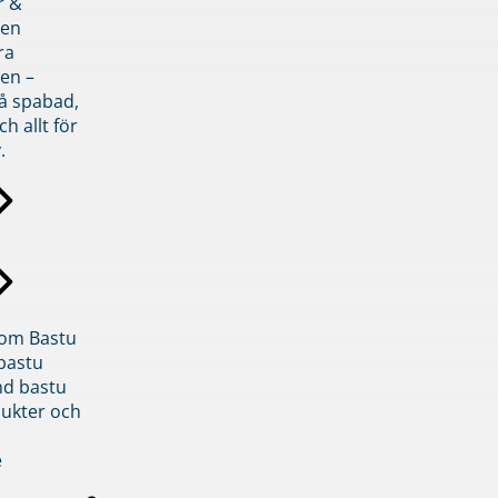
r &
den
ra
en –
på spabad,
ch allt för
.
inom Bastu
bastu
d bastu
ukter och
e