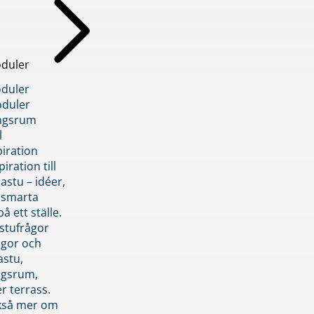
duler
duler
duler
ngsrum
l
piration
iration till
stu – idéer,
h smarta
å ett ställe.
stufrågor
ågor och
astu,
ngsrum,
er terrass.
ckså mer om