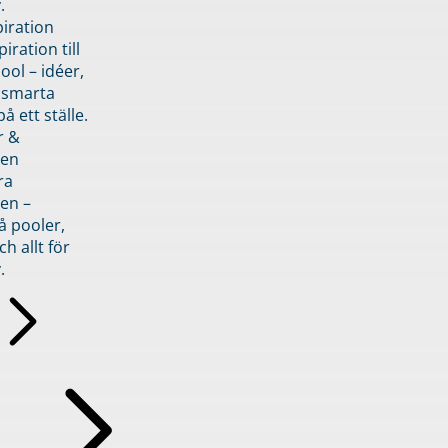
.
piration
iration till
ol – idéer,
h smarta
å ett ställe.
r &
den
ra
en –
å pooler,
ch allt för
.