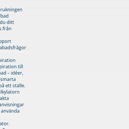
brukningen
abad
du ditt
s från
pport
pabadsfrågor
piration
iration till
ad – idéer,
h smarta
å ett ställe.
lkylatorn
akta
anvisningar
 använda
ator.