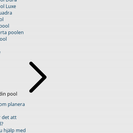
ol Luxe
uadra
ol
pool
rta poolen
ool
e
din pool
inom planera
 det att
l?
u hjälp med