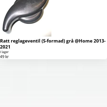
Ratt reglageventil (S-formad) grå @Home 2013-
2021
I lager
49 kr