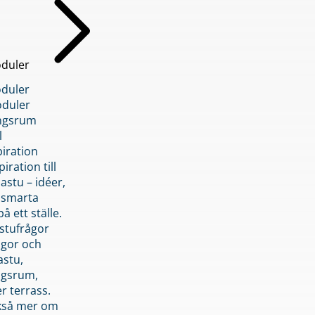
duler
duler
duler
ngsrum
l
piration
iration till
stu – idéer,
h smarta
å ett ställe.
stufrågor
ågor och
astu,
ngsrum,
er terrass.
ckså mer om