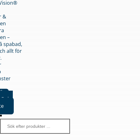
nVision®
r &
den
ra
en –
på spabad,
ch allt för
.
r
p
nster
iker
Boka
te