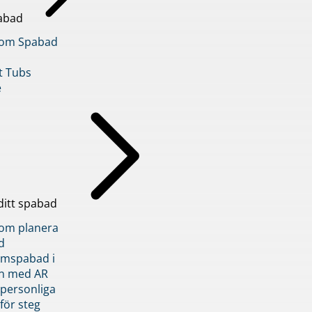
abad
inom Spabad
t Tubs
e
ditt spabad
inom planera
d
römspabad i
n med AR
 personliga
 för steg