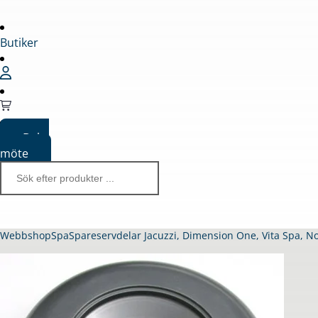
Butiker
Boka
möte
Webbshop
Spa
Spareservdelar Jacuzzi, Dimension One, Vita Spa, N