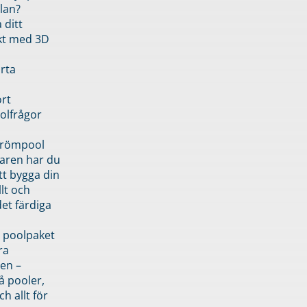
lan?
 ditt
kt med 3D
rta
rt
olfrågor
drömpool
garen har du
tt bygga din
llt och
et färdiga
 poolpaket
ra
en –
å pooler,
ch allt för