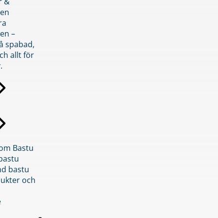
r &
den
ra
en –
på spabad,
ch allt för
.
inom Bastu
bastu
d bastu
ukter och
e