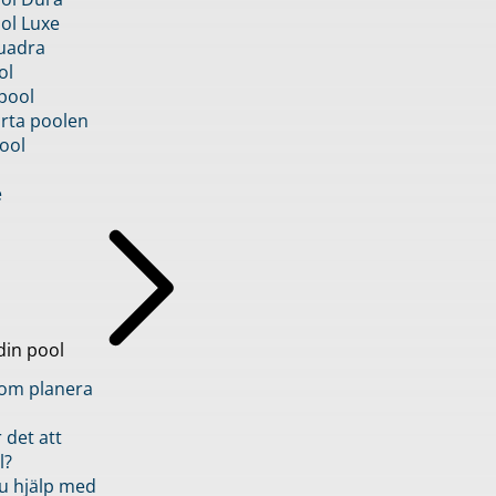
ol Luxe
uadra
ol
pool
rta poolen
ool
e
din pool
inom planera
 det att
l?
u hjälp med