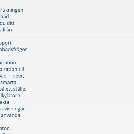
brukningen
abad
du ditt
s från
pport
pabadsfrågor
piration
iration till
ad – idéer,
h smarta
å ett ställe.
lkylatorn
akta
anvisningar
 använda
ator.