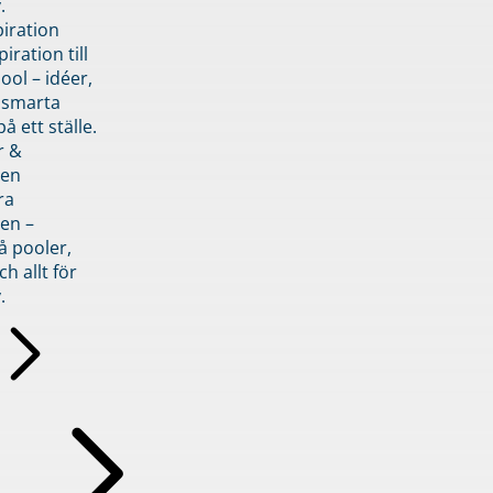
.
piration
iration till
ol – idéer,
h smarta
å ett ställe.
r &
den
ra
en –
å pooler,
ch allt för
.