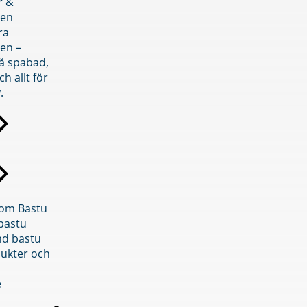
r &
den
ra
en –
på spabad,
ch allt för
.
inom Bastu
bastu
d bastu
ukter och
e