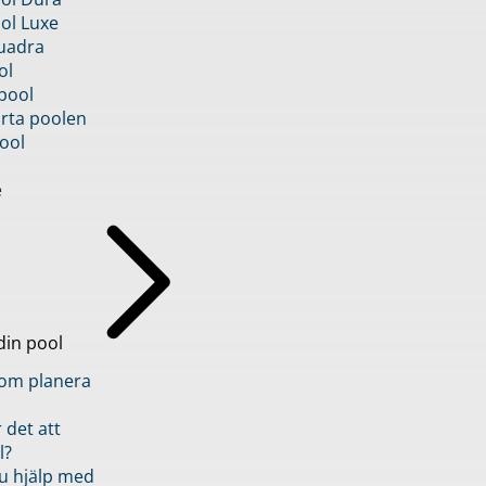
ol Luxe
uadra
ol
pool
rta poolen
ool
e
din pool
inom planera
 det att
l?
u hjälp med