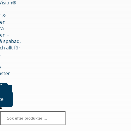
nVision®
r &
den
ra
en –
på spabad,
ch allt för
.
r
p
nster
iker
Boka
te