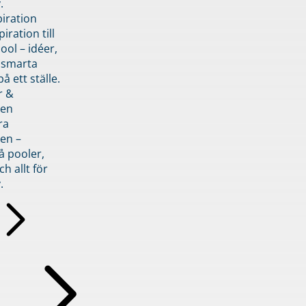
.
piration
iration till
ol – idéer,
h smarta
å ett ställe.
r &
den
ra
en –
å pooler,
ch allt för
.