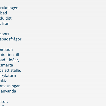
brukningen
abad
du ditt
s från
pport
pabadsfrågor
piration
iration till
ad – idéer,
h smarta
å ett ställe.
lkylatorn
akta
anvisningar
 använda
ator.