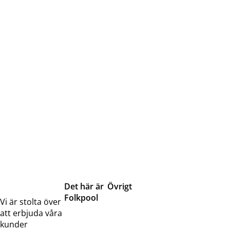
Det här är
Övrigt
Folkpool
Servicetjänster
Vi är stolta över
Om oss
Samarbeten
att erbjuda våra
Kontakta
Pressreleaser och
kunder