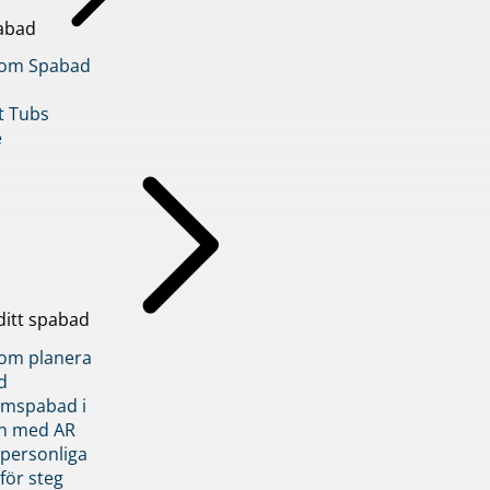
abad
inom Spabad
t Tubs
e
ditt spabad
inom planera
d
römspabad i
n med AR
 personliga
 för steg