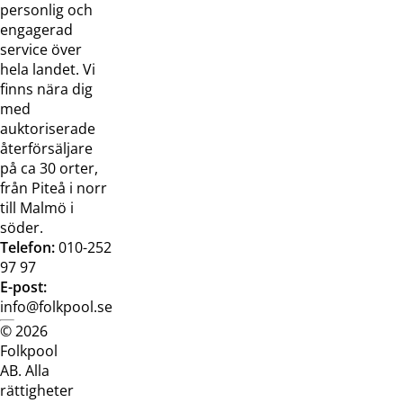
oss
bilder
personlig och
Jobba hos
Visselblåsarfunktion
engagerad
oss
service över
Broschyrer
hela landet. Vi
finns nära dig
med
auktoriserade
återförsäljare
på ca 30 orter,
från Piteå i norr
till Malmö i
söder.
Telefon:
010-252
97 97
E-post:
info@folkpool.se
© 2026
Dataskyddspolicy
Cookiepolicy
Köpvillkor
Köpvill
Folkpool
webb
butik
AB. Alla
rättigheter