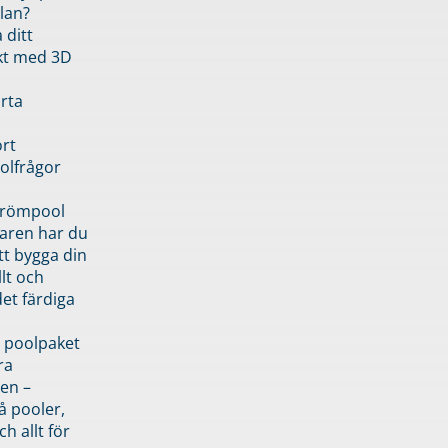
lan?
 ditt
kt med 3D
rta
rt
olfrågor
drömpool
garen har du
tt bygga din
llt och
et färdiga
 poolpaket
ra
en –
å pooler,
ch allt för