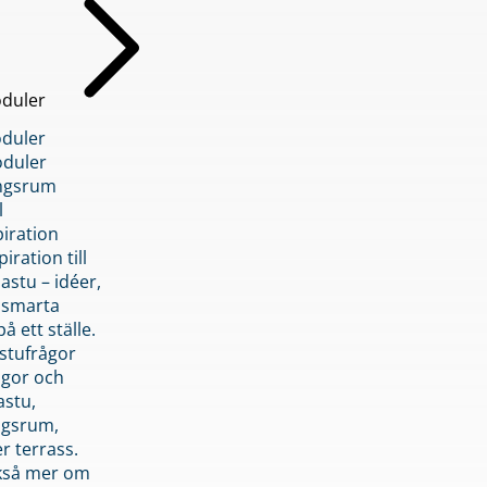
duler
duler
duler
ngsrum
l
piration
iration till
stu – idéer,
h smarta
å ett ställe.
stufrågor
ågor och
astu,
ngsrum,
er terrass.
ckså mer om