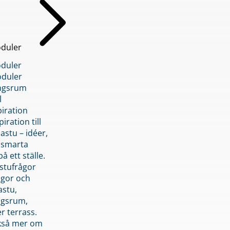
duler
duler
duler
ngsrum
l
piration
iration till
stu – idéer,
h smarta
å ett ställe.
stufrågor
ågor och
astu,
ngsrum,
er terrass.
ckså mer om