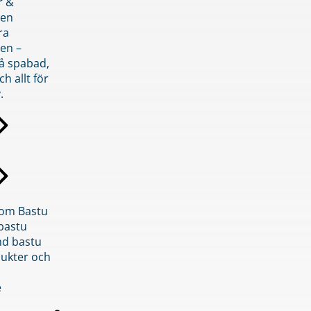
r &
den
ra
en –
på spabad,
ch allt för
.
inom Bastu
bastu
d bastu
ukter och
e