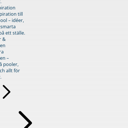
.
piration
iration till
ol – idéer,
h smarta
å ett ställe.
r &
den
ra
en –
å pooler,
ch allt för
.