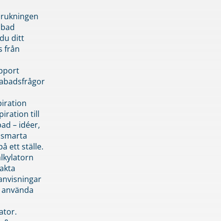
brukningen
abad
du ditt
s från
pport
pabadsfrågor
piration
iration till
ad – idéer,
h smarta
å ett ställe.
lkylatorn
akta
anvisningar
 använda
ator.