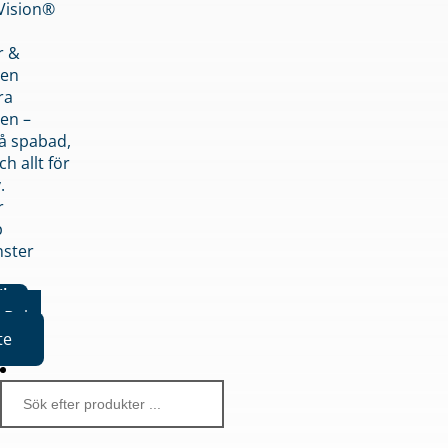
nVision®
r &
den
ra
en –
på spabad,
ch allt för
.
r
p
nster
iker
Boka
te