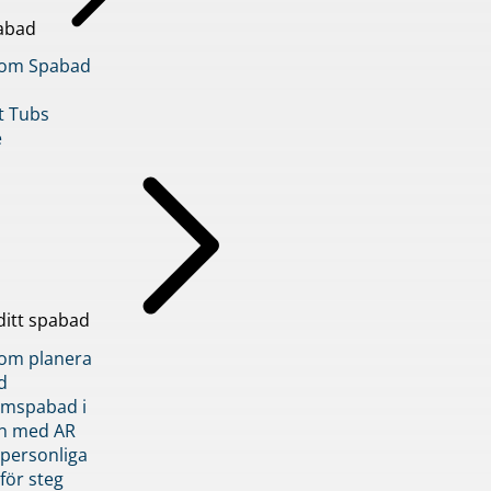
abad
inom Spabad
t Tubs
e
ditt spabad
inom planera
d
römspabad i
n med AR
 personliga
 för steg