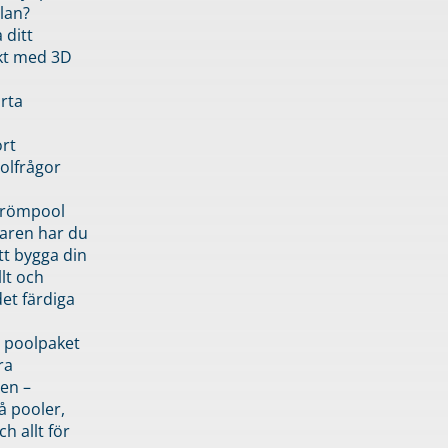
lan?
 ditt
kt med 3D
rta
rt
olfrågor
drömpool
garen har du
tt bygga din
llt och
et färdiga
 poolpaket
ra
en –
å pooler,
ch allt för