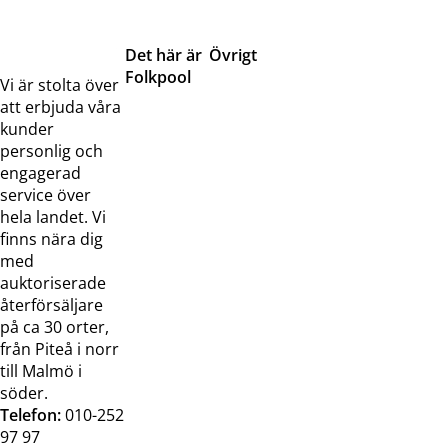
Det här är
Övrigt
Folkpool
Servicetjänster
Vi är stolta över
Om oss
Samarbeten
att erbjuda våra
Kontakta
Pressreleaser och
kunder
oss
bilder
personlig och
Jobba hos
Visselblåsarfunktion
engagerad
oss
service över
Broschyrer
hela landet. Vi
finns nära dig
med
auktoriserade
återförsäljare
på ca 30 orter,
från Piteå i norr
till Malmö i
söder.
Telefon:
010-252
97 97