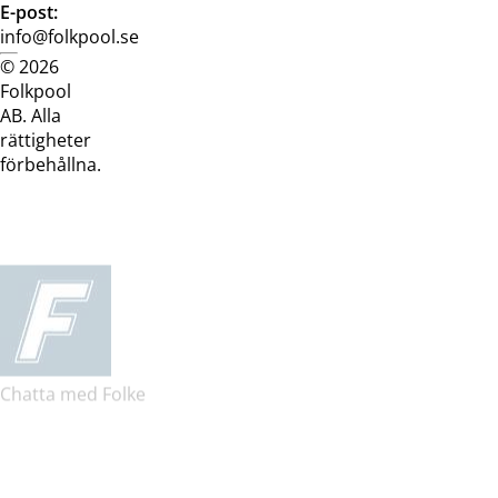
E-post:
info@folkpool.se
© 2026
Dataskyddspolicy
Cookiepolicy
Köpvillkor
Köpvill
Folkpool
webb
butik
AB. Alla
rättigheter
förbehållna.
Chatta med Folke