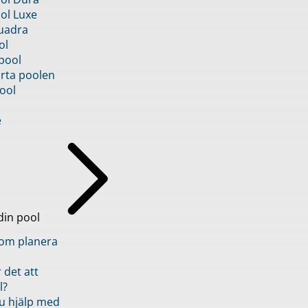
ol Luxe
uadra
ol
pool
rta poolen
ool
e
din pool
inom planera
 det att
l?
u hjälp med