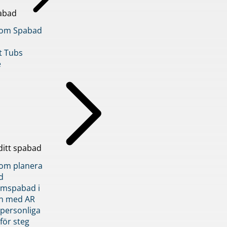
abad
inom Spabad
t Tubs
e
ditt spabad
inom planera
d
römspabad i
n med AR
 personliga
 för steg