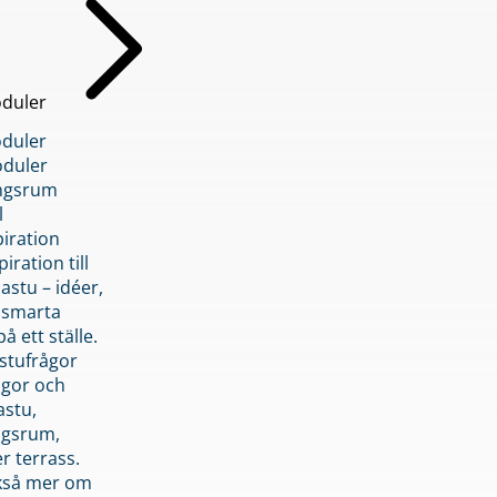
duler
duler
duler
ngsrum
l
piration
iration till
stu – idéer,
h smarta
å ett ställe.
stufrågor
ågor och
astu,
ngsrum,
er terrass.
ckså mer om