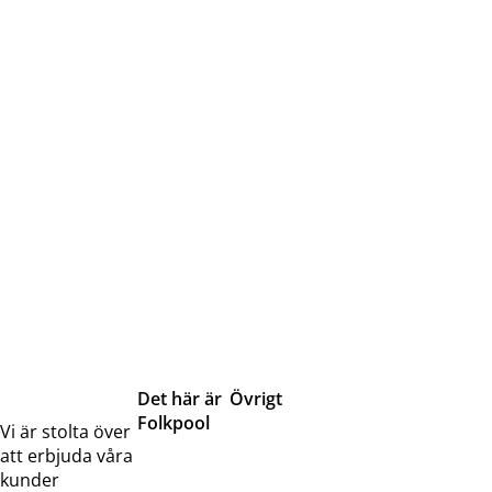
Det här är
Övrigt
Folkpool
Servicetjänster
Vi är stolta över
Om oss
Samarbeten
att erbjuda våra
Kontakta
Pressreleaser och
kunder