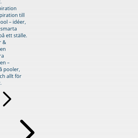
.
piration
iration till
ol – idéer,
h smarta
å ett ställe.
r &
den
ra
en –
å pooler,
ch allt för
.