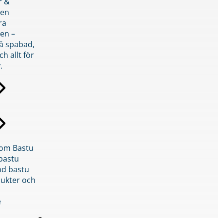
r &
den
ra
en –
på spabad,
ch allt för
.
inom Bastu
bastu
d bastu
ukter och
e