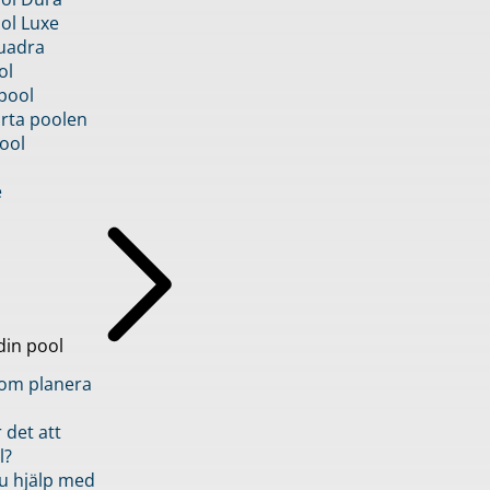
ol Luxe
uadra
ol
pool
rta poolen
ool
e
din pool
inom planera
 det att
l?
u hjälp med