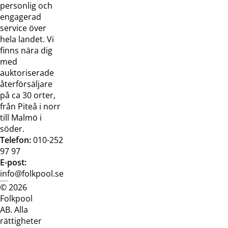
oss
bilder
personlig och
Jobba hos
Visselblåsarfunktion
engagerad
oss
service över
Broschyrer
hela landet. Vi
finns nära dig
med
auktoriserade
återförsäljare
på ca 30 orter,
från Piteå i norr
till Malmö i
söder.
Telefon:
010-252
97 97
E-post:
info@folkpool.se
© 2026
Dataskyddspolicy
Cookiepolicy
Köpvillkor
Köpvill
Folkpool
webb
butik
AB. Alla
rättigheter