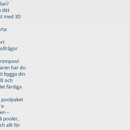
lan?
 ditt
kt med 3D
rta
rt
olfrågor
drömpool
garen har du
tt bygga din
llt och
et färdiga
 poolpaket
ra
en –
å pooler,
ch allt för