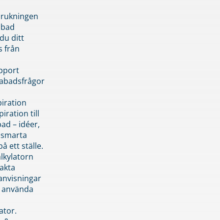
brukningen
abad
du ditt
s från
pport
pabadsfrågor
piration
iration till
ad – idéer,
h smarta
å ett ställe.
lkylatorn
akta
anvisningar
 använda
ator.