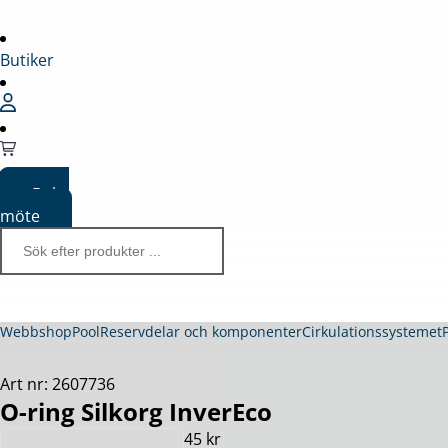
Butiker
Boka
möte
Webbshop
Pool
Reservdelar och komponenter
Cirkulationssystemet
Art nr: 2607736
O-ring Silkorg InverEco
45 kr