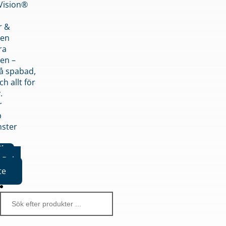
nVision®
r &
den
ra
en –
på spabad,
ch allt för
.
r
p
nster
iker
Boka
te