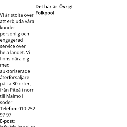
Det här är
Övrigt
Folkpool
Servicetjänster
Vi är stolta över
Om oss
Samarbeten
att erbjuda våra
Kontakta
Pressreleaser och
kunder
oss
bilder
personlig och
Jobba hos
Visselblåsarfunktion
engagerad
oss
service över
Broschyrer
hela landet. Vi
finns nära dig
med
auktoriserade
återförsäljare
på ca 30 orter,
från Piteå i norr
till Malmö i
söder.
Telefon:
010-252
97 97
E-post: