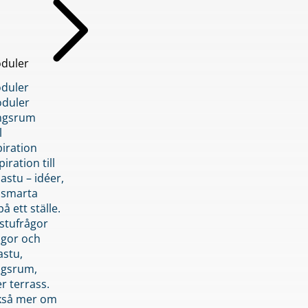
duler
duler
duler
ngsrum
l
piration
iration till
stu – idéer,
h smarta
å ett ställe.
stufrågor
ågor och
astu,
ngsrum,
er terrass.
ckså mer om