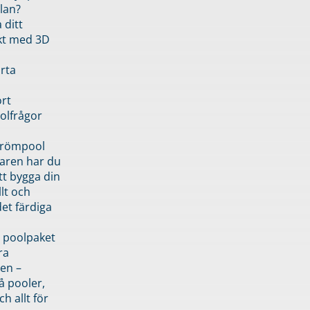
lan?
 ditt
kt med 3D
rta
rt
olfrågor
drömpool
garen har du
tt bygga din
llt och
et färdiga
 poolpaket
ra
en –
å pooler,
ch allt för