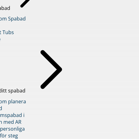
abad
inom Spabad
t Tubs
e
ditt spabad
inom planera
d
römspabad i
n med AR
 personliga
 för steg