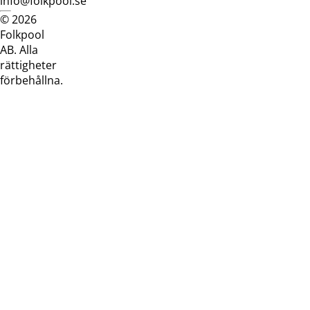
info@folkpool.se
© 2026
Dataskyddspolicy
Cookiepolicy
Köpvillkor
Köpvill
Folkpool
webb
butik
AB. Alla
rättigheter
förbehållna.