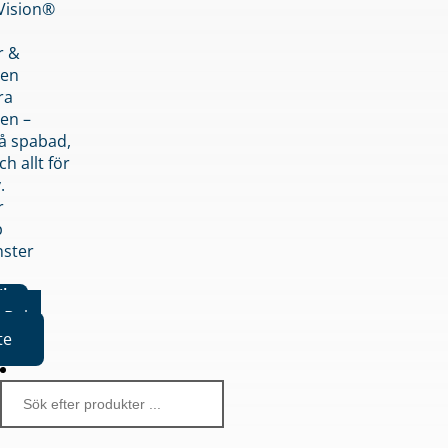
nVision®
r &
den
ra
en –
på spabad,
ch allt för
.
r
p
nster
iker
Boka
te