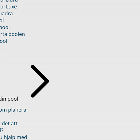
ol Luxe
uadra
ol
pool
rta poolen
ool
e
din pool
inom planera
 det att
l?
u hjälp med