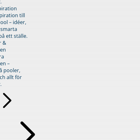
.
piration
iration till
ol – idéer,
h smarta
å ett ställe.
r &
den
ra
en –
å pooler,
ch allt för
.