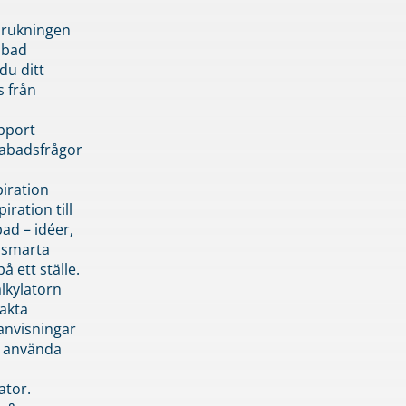
brukningen
abad
du ditt
s från
pport
pabadsfrågor
piration
iration till
ad – idéer,
h smarta
å ett ställe.
lkylatorn
akta
anvisningar
 använda
ator.