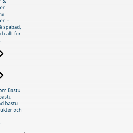
r &
den
ra
en –
på spabad,
ch allt för
.
inom Bastu
bastu
d bastu
ukter och
e