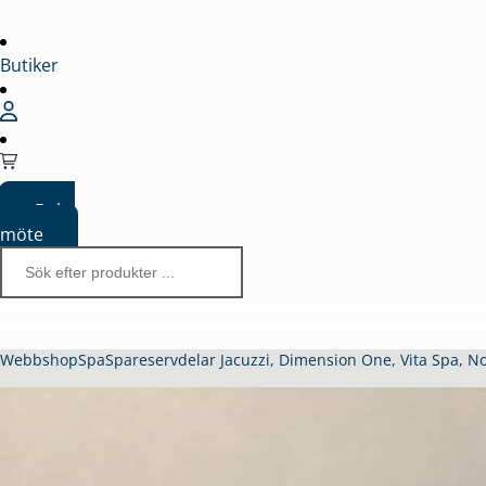
Butiker
Boka
möte
Webbshop
Spa
Spareservdelar Jacuzzi, Dimension One, Vita Spa, N