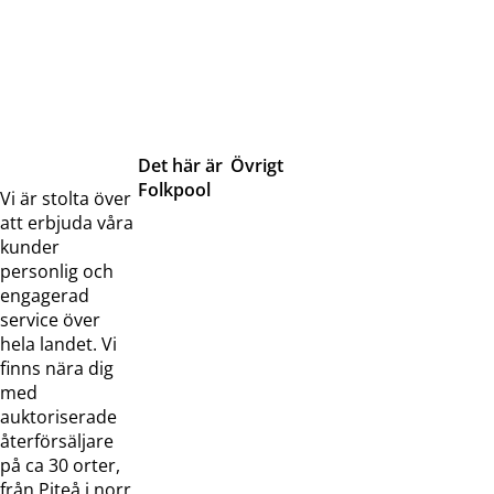
Det här är
Övrigt
Folkpool
Servicetjänster
Vi är stolta över
Om oss
Samarbeten
att erbjuda våra
Kontakta
Pressreleaser och
kunder
oss
bilder
personlig och
Jobba hos
Visselblåsarfunktion
engagerad
oss
service över
Broschyrer
hela landet. Vi
finns nära dig
med
auktoriserade
återförsäljare
på ca 30 orter,
från Piteå i norr