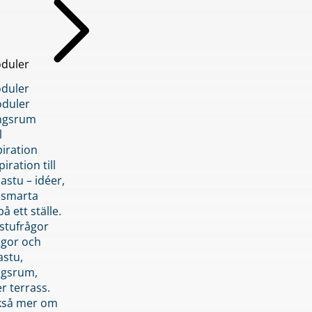
duler
duler
duler
ngsrum
l
piration
iration till
stu – idéer,
h smarta
å ett ställe.
stufrågor
ågor och
astu,
ngsrum,
er terrass.
ckså mer om