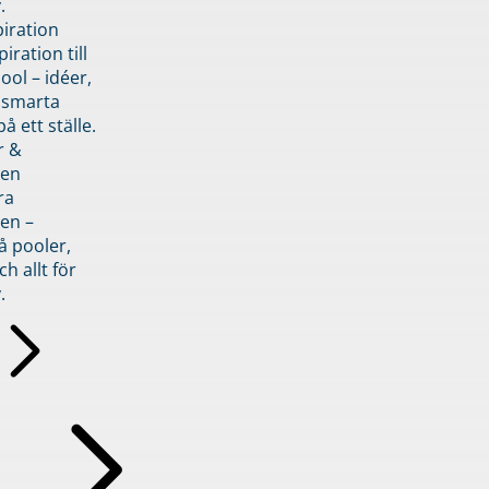
.
piration
iration till
ol – idéer,
h smarta
å ett ställe.
r &
den
ra
en –
å pooler,
ch allt för
.