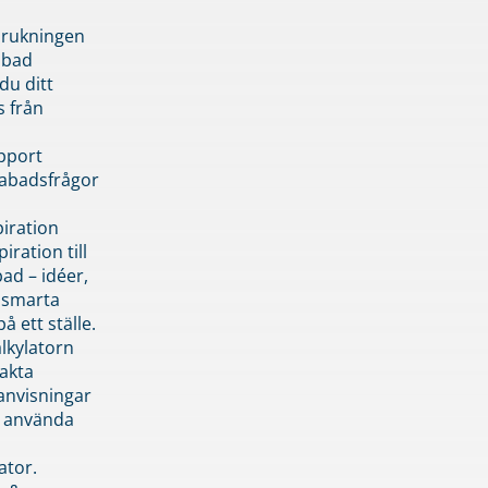
brukningen
abad
du ditt
s från
pport
pabadsfrågor
piration
iration till
ad – idéer,
h smarta
å ett ställe.
lkylatorn
akta
anvisningar
 använda
ator.