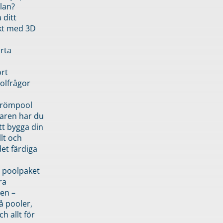
lan?
 ditt
kt med 3D
rta
rt
olfrågor
drömpool
garen har du
tt bygga din
llt och
et färdiga
 poolpaket
ra
en –
å pooler,
ch allt för