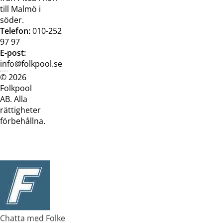
till Malmö i
söder.
Telefon:
010-252
97 97
E-post:
info@folkpool.se
© 2026
Dataskyddspolicy
Cookiepolicy
Köpvillkor
Köpvill
Folkpool
webb
butik
AB. Alla
rättigheter
förbehållna.
Chatta med Folke