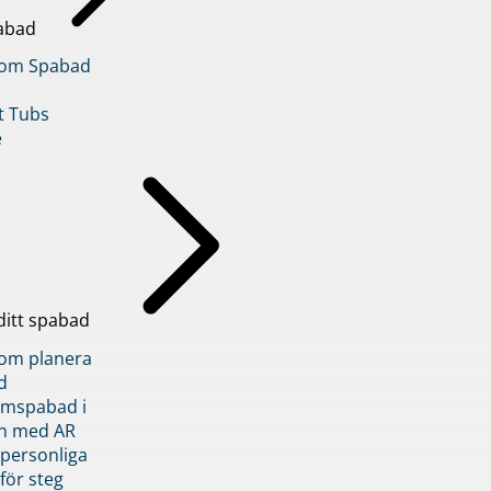
abad
inom Spabad
t Tubs
e
ditt spabad
inom planera
d
römspabad i
n med AR
 personliga
 för steg