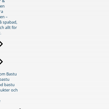
r &
den
ra
en –
på spabad,
ch allt för
.
inom Bastu
bastu
d bastu
ukter och
e