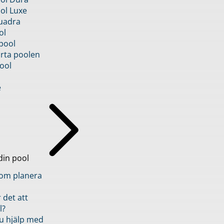
ol Luxe
uadra
ol
pool
rta poolen
ool
e
din pool
inom planera
 det att
l?
u hjälp med