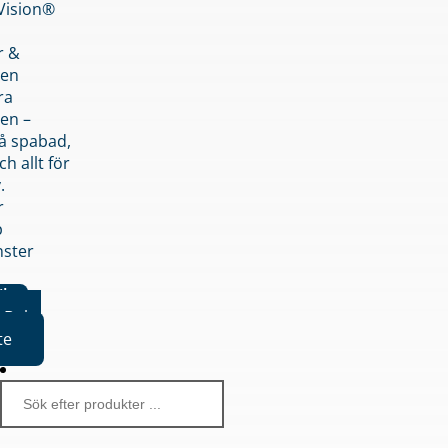
nVision®
r &
den
ra
en –
på spabad,
ch allt för
.
r
p
nster
iker
Boka
te