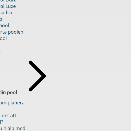
ol Luxe
uadra
ol
pool
rta poolen
ool
e
din pool
inom planera
 det att
l?
u hjälp med