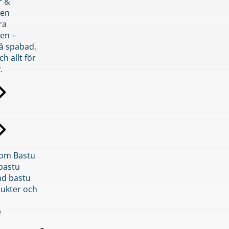
r &
den
ra
en –
på spabad,
ch allt för
.
inom Bastu
bastu
d bastu
ukter och
e