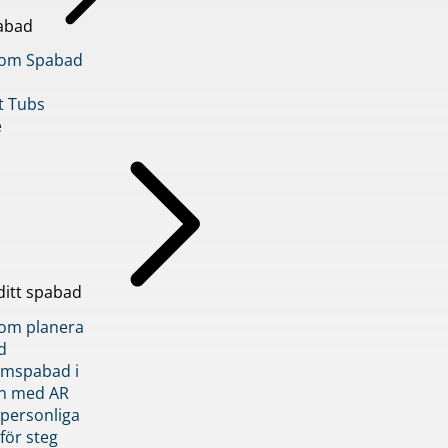
abad
inom Spabad
t Tubs
e
ditt spabad
inom planera
d
römspabad i
n med AR
 personliga
 för steg