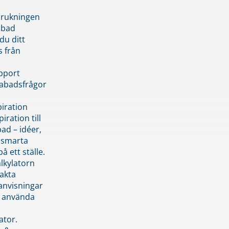
brukningen
abad
du ditt
s från
pport
pabadsfrågor
piration
iration till
ad – idéer,
h smarta
å ett ställe.
lkylatorn
akta
anvisningar
 använda
ator.