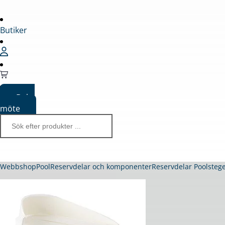
Butiker
Boka
möte
Webbshop
Pool
Reservdelar och komponenter
Reservdelar Poolsteg