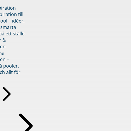
.
piration
iration till
ol – idéer,
h smarta
å ett ställe.
r &
den
ra
en –
å pooler,
ch allt för
.