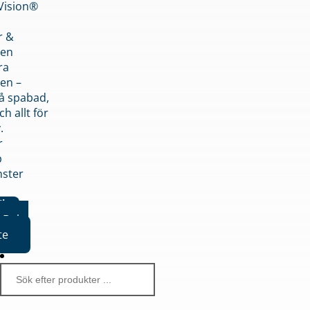
nVision®
r &
den
ra
en –
på spabad,
ch allt för
.
r
p
nster
iker
Boka
te