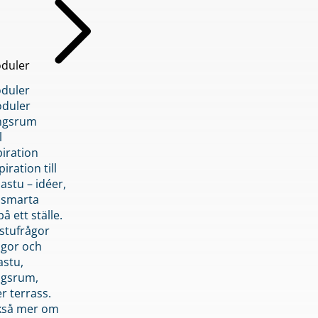
duler
duler
duler
ngsrum
l
piration
iration till
stu – idéer,
h smarta
å ett ställe.
stufrågor
ågor och
astu,
ngsrum,
er terrass.
ckså mer om