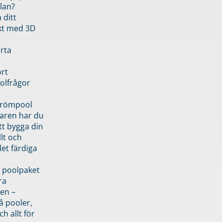
lan?
 ditt
kt med 3D
rta
rt
olfrågor
drömpool
garen har du
tt bygga din
llt och
et färdiga
 poolpaket
ra
en –
å pooler,
ch allt för