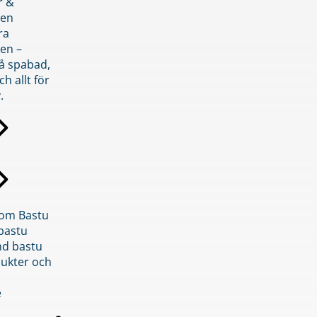
r &
den
ra
en –
på spabad,
ch allt för
.
inom Bastu
bastu
d bastu
ukter och
e