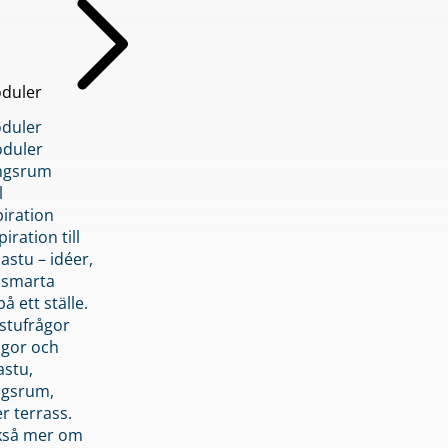
duler
duler
duler
ngsrum
l
piration
iration till
stu – idéer,
h smarta
å ett ställe.
stufrågor
ågor och
astu,
ngsrum,
er terrass.
ckså mer om