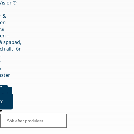
nVision®
r &
den
ra
en –
på spabad,
ch allt för
.
r
p
nster
iker
Boka
te