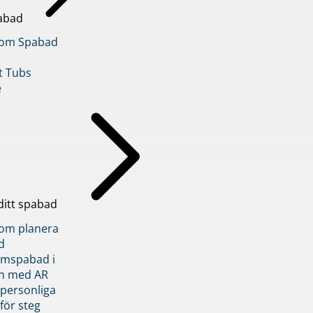
abad
inom Spabad
t Tubs
e
ditt spabad
inom planera
d
römspabad i
n med AR
 personliga
 för steg