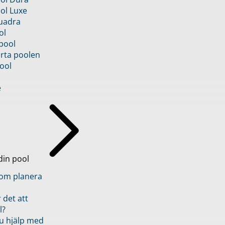
ol Luxe
uadra
ol
pool
rta poolen
ool
e
din pool
inom planera
 det att
l?
u hjälp med