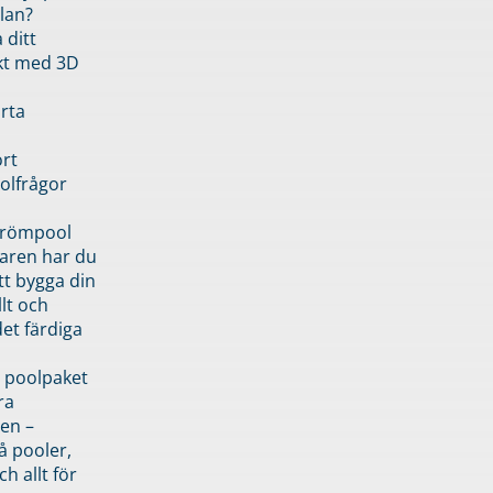
lan?
 ditt
kt med 3D
rta
rt
olfrågor
drömpool
garen har du
tt bygga din
llt och
et färdiga
 poolpaket
ra
en –
å pooler,
ch allt för