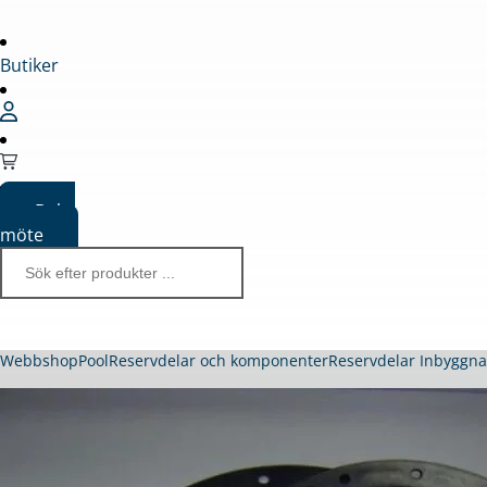
Butiker
Boka
möte
Webbshop
Pool
Reservdelar och komponenter
Reservdelar Inbyggn