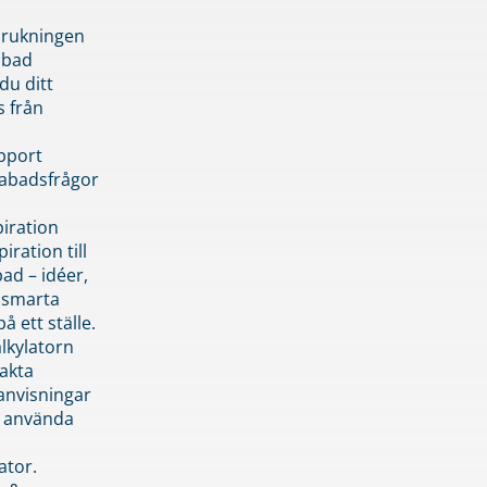
brukningen
abad
du ditt
s från
pport
pabadsfrågor
piration
iration till
ad – idéer,
h smarta
å ett ställe.
lkylatorn
akta
anvisningar
 använda
ator.