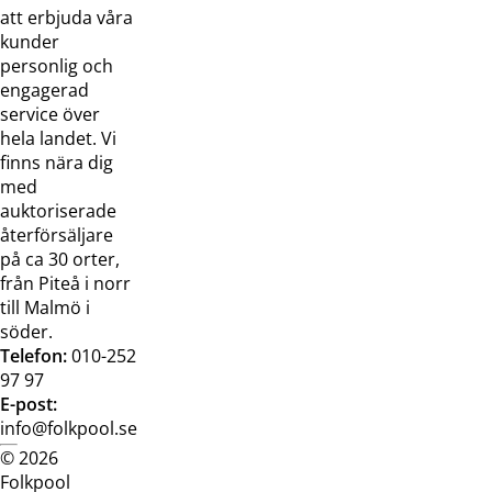
Om oss
Samarbeten
att erbjuda våra
Kontakta
Pressreleaser och
kunder
oss
bilder
personlig och
Jobba hos
Visselblåsarfunktion
engagerad
oss
service över
Broschyrer
hela landet. Vi
finns nära dig
med
auktoriserade
återförsäljare
på ca 30 orter,
från Piteå i norr
till Malmö i
söder.
Telefon:
010-252
97 97
E-post:
info@folkpool.se
© 2026
Dataskyddspolicy
Cookiepolicy
Köpvillkor
Köpvill
Folkpool
webb
butik