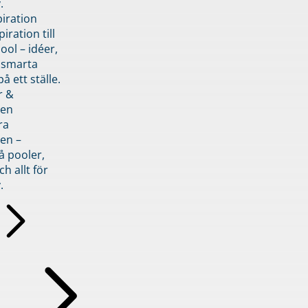
.
piration
iration till
ol – idéer,
h smarta
å ett ställe.
r &
den
ra
en –
å pooler,
ch allt för
.