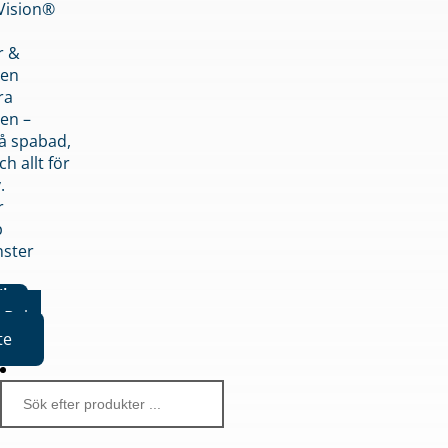
nVision®
r &
den
ra
en –
på spabad,
ch allt för
.
r
p
nster
iker
Boka
te