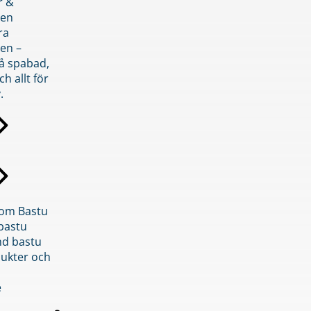
r &
den
ra
en –
på spabad,
ch allt för
.
inom Bastu
bastu
d bastu
ukter och
e