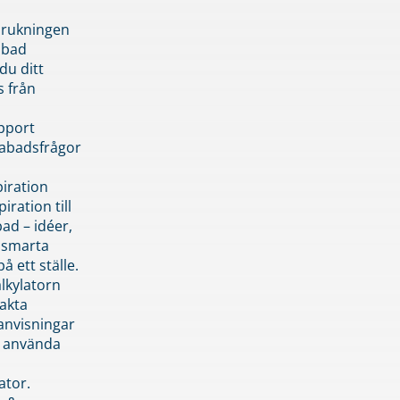
brukningen
abad
du ditt
s från
pport
pabadsfrågor
piration
iration till
ad – idéer,
h smarta
å ett ställe.
lkylatorn
akta
anvisningar
 använda
ator.