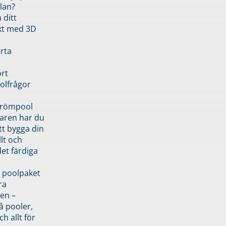
lan?
 ditt
kt med 3D
rta
rt
olfrågor
drömpool
garen har du
tt bygga din
llt och
et färdiga
 poolpaket
ra
en –
å pooler,
ch allt för