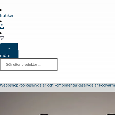
Butiker
Boka
möte
Webbshop
Pool
Reservdelar och komponenter
Reservdelar Poolvär