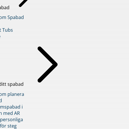
abad
inom Spabad
t Tubs
e
ditt spabad
inom planera
d
römspabad i
n med AR
 personliga
 för steg