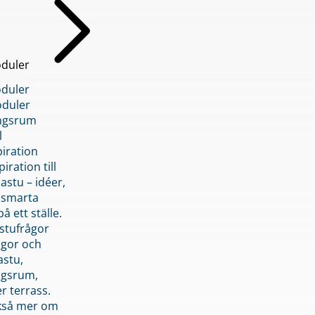
duler
duler
duler
ngsrum
l
piration
iration till
stu – idéer,
h smarta
å ett ställe.
stufrågor
ågor och
astu,
ngsrum,
er terrass.
ckså mer om