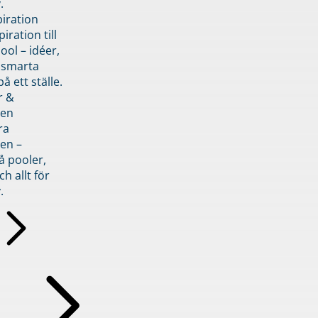
.
piration
iration till
ol – idéer,
h smarta
å ett ställe.
r &
den
ra
en –
å pooler,
ch allt för
.