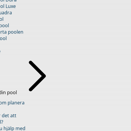
ol Luxe
uadra
ol
pool
rta poolen
ool
e
din pool
inom planera
 det att
l?
u hjälp med