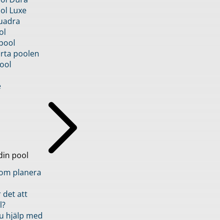
ol Luxe
uadra
ol
pool
rta poolen
ool
e
din pool
inom planera
 det att
l?
u hjälp med