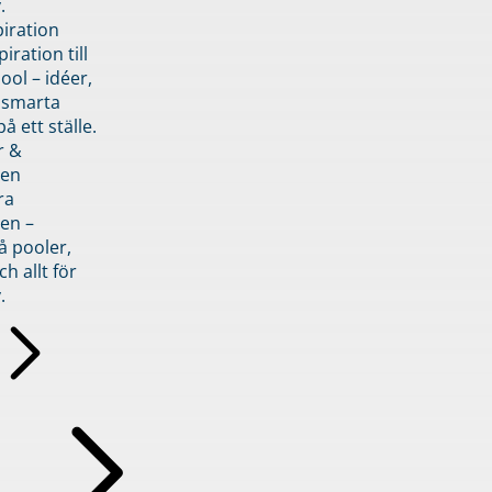
.
piration
iration till
ol – idéer,
h smarta
å ett ställe.
r &
den
ra
en –
å pooler,
ch allt för
.