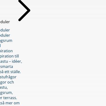
duler
duler
duler
ngsrum
l
piration
iration till
stu – idéer,
h smarta
å ett ställe.
stufrågor
ågor och
astu,
ngsrum,
er terrass.
ckså mer om