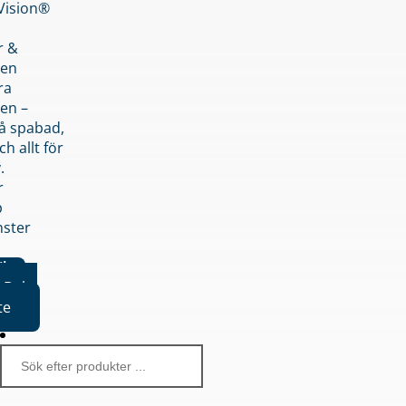
nVision®
r &
den
ra
en –
på spabad,
ch allt för
.
r
p
nster
iker
Boka
te