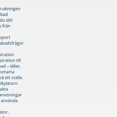
brukningen
abad
du ditt
s från
pport
pabadsfrågor
piration
iration till
ad – idéer,
h smarta
å ett ställe.
lkylatorn
akta
anvisningar
 använda
ator.