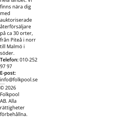
finns nära dig
med
auktoriserade
återförsäljare
på ca 30 orter,
från Piteå i norr
till Malmö i
söder.
Telefon:
010-252
97 97
E-post:
info@folkpool.se
© 2026
Dataskyddspolicy
Cookiepolicy
Köpvillkor
Köpvill
Folkpool
webb
butik
AB. Alla
rättigheter
förbehållna.