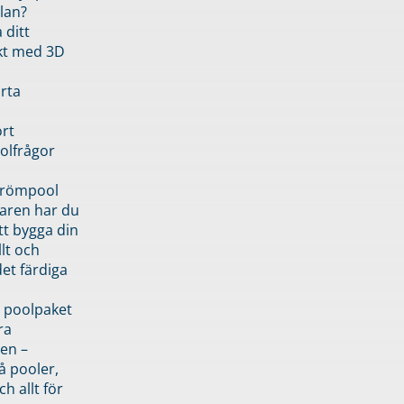
lan?
 ditt
kt med 3D
rta
rt
olfrågor
drömpool
garen har du
tt bygga din
llt och
et färdiga
 poolpaket
ra
en –
å pooler,
ch allt för