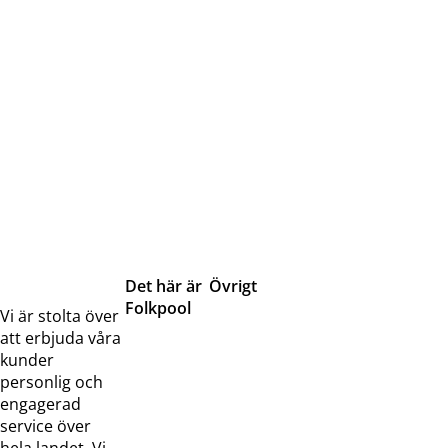
Det här är
Övrigt
Folkpool
Servicetjänster
Vi är stolta över
Om oss
Samarbeten
att erbjuda våra
Kontakta
Pressreleaser och
kunder
oss
bilder
personlig och
Jobba hos
Visselblåsarfunktion
engagerad
oss
service över
Broschyrer
hela landet. Vi