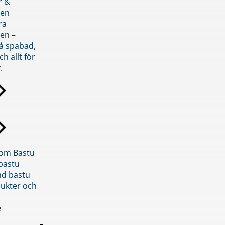
r &
den
ra
en –
på spabad,
ch allt för
.
inom Bastu
bastu
d bastu
ukter och
e