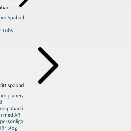
abad
inom Spabad
t Tubs
e
ditt spabad
inom planera
d
römspabad i
n med AR
 personliga
 för steg