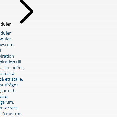
duler
duler
duler
ngsrum
l
piration
iration till
stu – idéer,
h smarta
å ett ställe.
stufrågor
ågor och
astu,
ngsrum,
er terrass.
ckså mer om