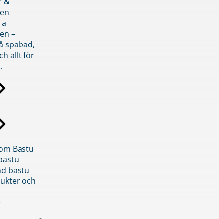
r &
den
ra
en –
på spabad,
ch allt för
.
inom Bastu
bastu
d bastu
ukter och
e