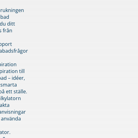
brukningen
abad
du ditt
s från
pport
pabadsfrågor
piration
iration till
ad – idéer,
h smarta
å ett ställe.
lkylatorn
akta
anvisningar
 använda
ator.