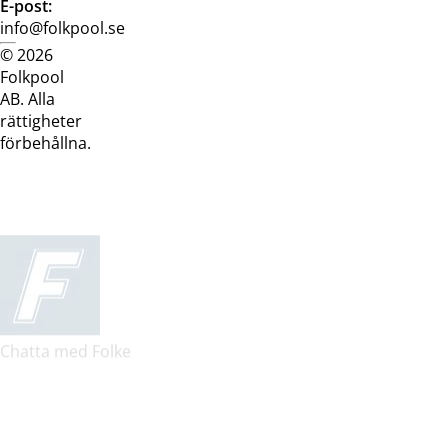
E-post:
info@folkpool.se
© 2026
Dataskyddspolicy
Cookiepolicy
Köpvillkor
Köpvill
Folkpool
webb
butik
AB. Alla
rättigheter
förbehållna.
Chatta med Folke