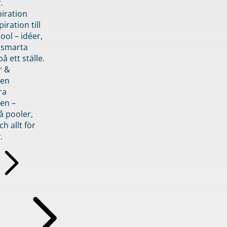
.
piration
iration till
ol – idéer,
h smarta
å ett ställe.
r &
den
ra
en –
å pooler,
ch allt för
.