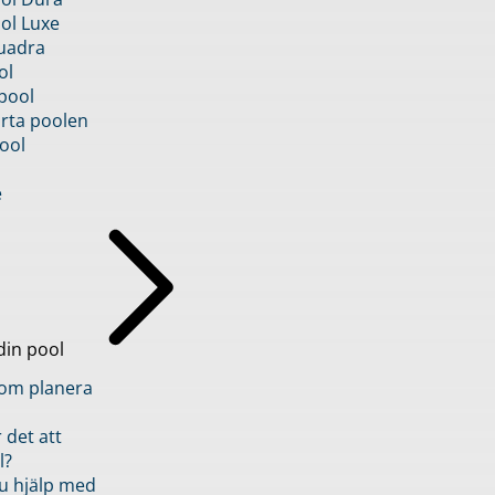
ol Luxe
uadra
ol
pool
rta poolen
ool
e
din pool
inom planera
 det att
l?
u hjälp med