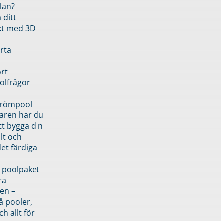
lan?
 ditt
kt med 3D
rta
rt
olfrågor
drömpool
garen har du
tt bygga din
llt och
et färdiga
 poolpaket
ra
en –
å pooler,
ch allt för