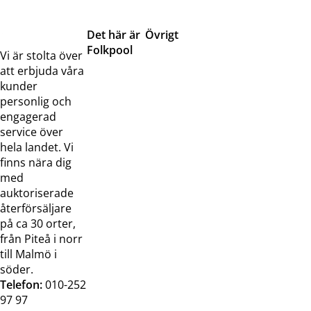
Det här är
Övrigt
Folkpool
Servicetjänster
Vi är stolta över
Om oss
Samarbeten
att erbjuda våra
Kontakta
Pressreleaser och
kunder
oss
bilder
personlig och
Jobba hos
Visselblåsarfunktion
engagerad
oss
service över
Broschyrer
hela landet. Vi
finns nära dig
med
auktoriserade
återförsäljare
på ca 30 orter,
från Piteå i norr
till Malmö i
söder.
Telefon:
010-252
97 97