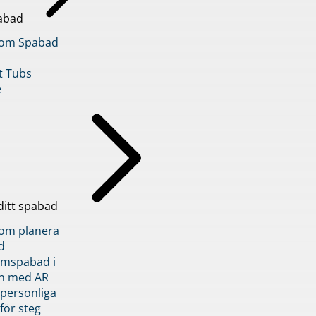
abad
inom Spabad
t Tubs
e
ditt spabad
inom planera
d
römspabad i
n med AR
 personliga
 för steg