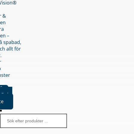
nVision®
r &
den
ra
en –
på spabad,
ch allt för
.
r
p
nster
iker
Boka
te