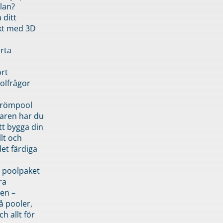
lan?
 ditt
kt med 3D
rta
rt
olfrågor
drömpool
garen har du
tt bygga din
llt och
et färdiga
 poolpaket
ra
en –
å pooler,
ch allt för