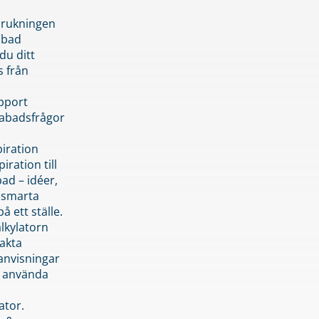
brukningen
abad
du ditt
s från
pport
pabadsfrågor
piration
iration till
ad – idéer,
h smarta
å ett ställe.
lkylatorn
akta
anvisningar
 använda
ator.