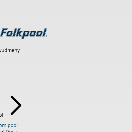
vudmeny
ol
inom pool
ol Dura