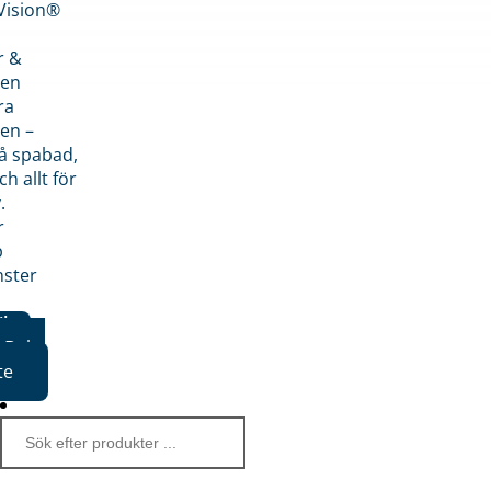
nVision®
r &
den
ra
en –
på spabad,
ch allt för
.
r
p
nster
iker
Boka
te