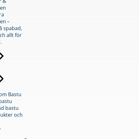
r &
den
ra
en –
på spabad,
ch allt för
.
inom Bastu
bastu
d bastu
ukter och
e