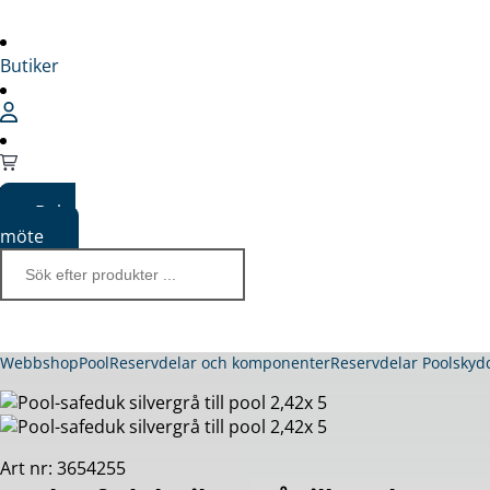
Butiker
Boka
möte
Webbshop
Pool
Reservdelar och komponenter
Reservdelar Poolskyd
Art nr: 3654255