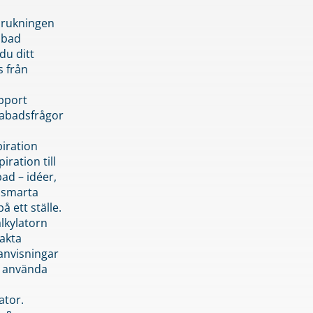
brukningen
abad
du ditt
s från
pport
pabadsfrågor
piration
iration till
ad – idéer,
h smarta
å ett ställe.
lkylatorn
akta
anvisningar
 använda
ator.