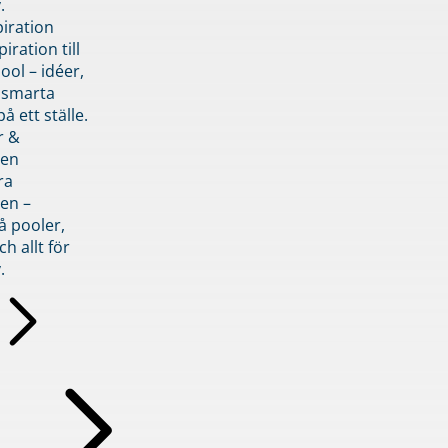
.
piration
iration till
ol – idéer,
h smarta
å ett ställe.
r &
den
ra
en –
å pooler,
ch allt för
.