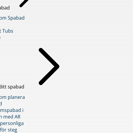
abad
inom Spabad
t Tubs
e
ditt spabad
inom planera
d
römspabad i
n med AR
 personliga
 för steg