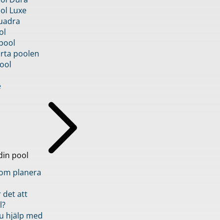
ol Luxe
uadra
ol
pool
rta poolen
ool
e
din pool
inom planera
 det att
l?
u hjälp med