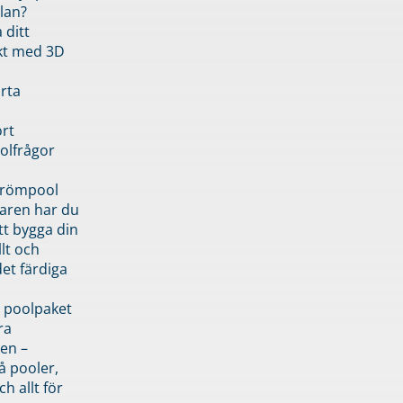
lan?
 ditt
kt med 3D
rta
rt
olfrågor
drömpool
garen har du
tt bygga din
llt och
et färdiga
 poolpaket
ra
en –
å pooler,
ch allt för