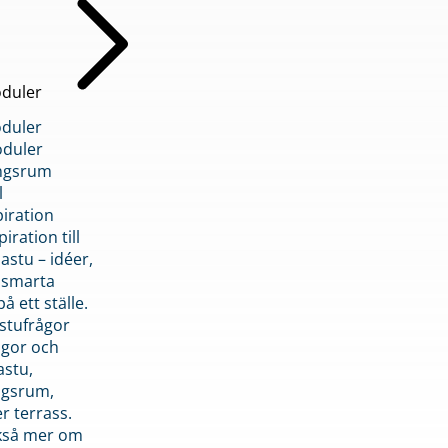
duler
duler
duler
ngsrum
l
piration
iration till
stu – idéer,
h smarta
å ett ställe.
stufrågor
ågor och
astu,
ngsrum,
er terrass.
ckså mer om